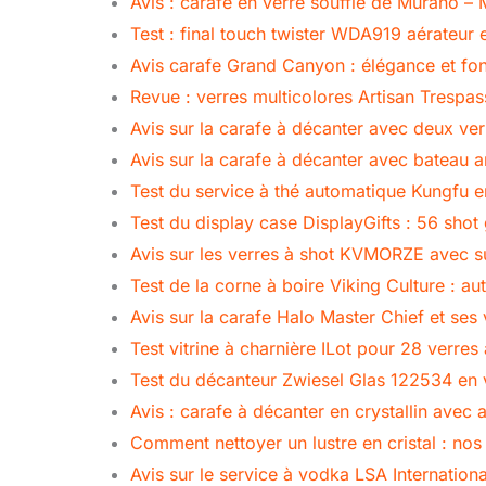
Avis : carafe en verre soufflé de Murano –
Test : final touch twister WDA919 aérateur 
Avis carafe Grand Canyon : élégance et fon
Revue : verres multicolores Artisan Tresp
Avis sur la carafe à décanter avec deux ver
Avis sur la carafe à décanter avec bateau 
Test du service à thé automatique Kungfu e
Test du display case DisplayGifts : 56 shot
Avis sur les verres à shot KVMORZE avec s
Test de la corne à boire Viking Culture : au
Avis sur la carafe Halo Master Chief et ses 
Test vitrine à charnière ILot pour 28 verres 
Test du décanteur Zwiesel Glas 122534 en v
Avis : carafe à décanter en crystallin avec 
Comment nettoyer un lustre en cristal : nos a
Avis sur le service à vodka LSA Internatio