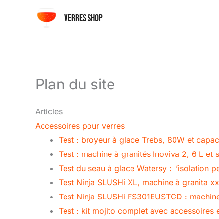
Aller
Verres shop
au
contenu
Plan du site
Articles
Accessoires pour verres
Test : broyeur à glace Trebs, 80W et capacit
Test : machine à granités Inoviva 2, 6 L et
Test du seau à glace Watersy : l’isolation 
Test Ninja SLUSHi XL, machine à granita xxl
Test Ninja SLUSHi FS301EUSTGD : machine à 
Test : kit mojito complet avec accessoires 