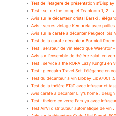
Test de l’étagère de présentation sfDisplay
Test : set de thé complet Teabloom 1, 2 L a
Avis sur le décanteur cristal Barski : élég
Avis : verres vintage Kemorela avec pailles
Avis sur la carafe à décanter Peugeot Ibis
Test de la carafe décanteur Bormioli Rocco
Test : aérateur de vin électrique Waerator
Avis sur l’ensemble de théière zalati en ver
Test : service à thé RORA Lazy Kungfu en 
Test : glencairn Travel Set, l’élégance en v
Test du décanteur à vin Libbey Lib97001 .5 
Test de la théière BTäT avec infuseur et tas
Avis carafe à décanter Lily’s home : design 
Test : théière en verre Farxiya avec infuse
Test AirVi distributeur automatique de vin 
Avis sur le décanteur Curly Mini Riedel, 69