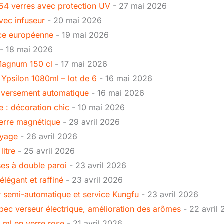
 54 verres avec protection UV
- 27 mai 2026
vec infuseur
- 20 mai 2026
ance européenne
- 19 mai 2026
- 18 mai 2026
 Magnum 150 cl
- 17 mai 2026
 Ypsilon 1080ml – lot de 6
- 16 mai 2026
 – versement automatique
- 16 mai 2026
re : décoration chic
- 10 mai 2026
verre magnétique
- 29 avril 2026
oyage
- 26 avril 2026
litre
- 25 avril 2026
ses à double paroi
- 23 avril 2026
élégant et raffiné
- 23 avril 2026
ur semi-automatique et service Kungfu
- 23 avril 2026
: bec verseur électrique, amélioration des arômes
- 22 avril
0 ml en verre rose
- 21 avril 2026