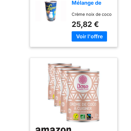
Mélange de
crème de noix
Crème noix de coco
de coco pour le
pina colada.
25,82 €