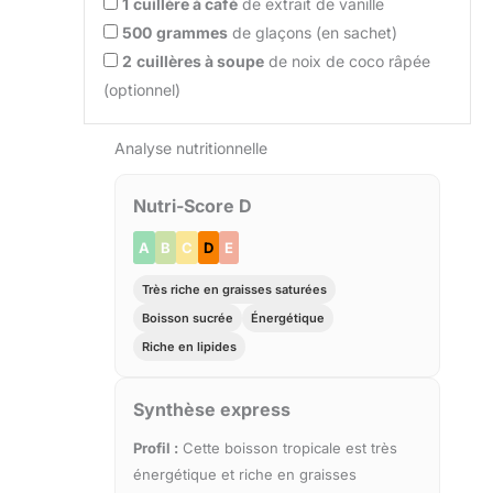
1
cuillère à café
de extrait de vanille
500
grammes
de glaçons (en sachet)
2
cuillères à soupe
de noix de coco râpée
(optionnel)
Analyse nutritionnelle
Nutri-Score D
A
B
C
D
E
Très riche en graisses saturées
Boisson sucrée
Énergétique
Riche en lipides
Synthèse express
Profil :
Cette boisson tropicale est très
énergétique et riche en graisses