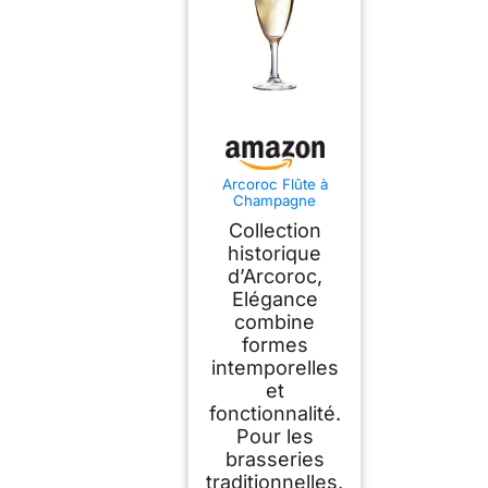
Arcoroc Flûte à
Champagne
Elegance 17 cl Lot
Collection
de 6
historique
d’Arcoroc,
Elégance
combine
formes
intemporelles
et
fonctionnalité.
Pour les
brasseries
traditionnelles,