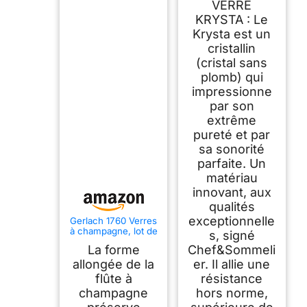
VERRE
KRYSTA : Le
Krysta est un
cristallin
(cristal sans
plomb) qui
impressionne
par son
extrême
pureté et par
sa sonorité
parfaite. Un
matériau
innovant, aux
qualités
exceptionnelle
Gerlach 1760 Verres
à champagne, lot de
s, signé
6, 200 ml, verres à
La forme
Chef&Sommeli
champagne, flûtes à
champagne, verres
allongée de la
er. Il allie une
à vin, passent au
flûte à
résistance
lave-vaisselle,
champagne
hors norme,
modernes