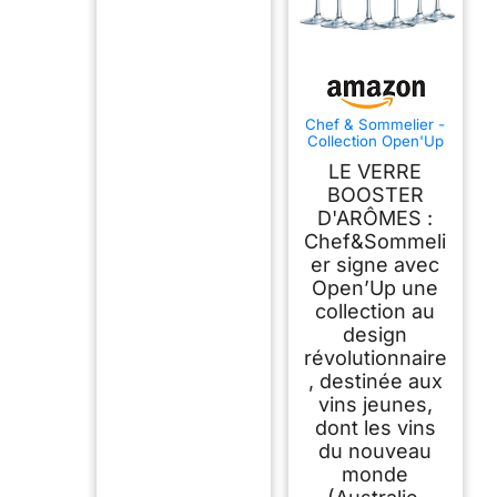
Chef & Sommelier -
Collection Open'Up
- 6 flûtes
LE VERRE
Effervescent de 20
cl en Cristallin -
BOOSTER
Verres Modernes et
D'ARÔMES :
Élégants -
Chef&Sommeli
Résistance Hors
Norme -
er signe avec
Transparence
Open’Up une
Absolue
collection au
design
révolutionnaire
, destinée aux
vins jeunes,
dont les vins
du nouveau
monde