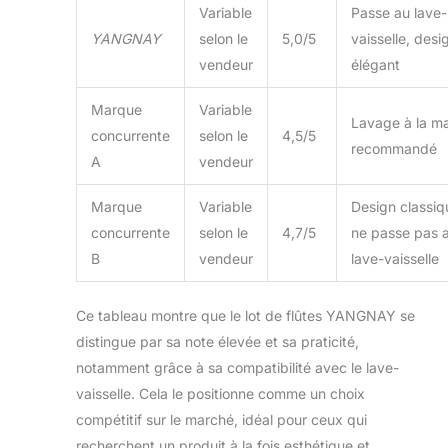
Variable
Passe au lave-
YANGNAY
selon le
5,0/5
vaisselle, desi
vendeur
élégant
Marque
Variable
Lavage à la m
concurrente
selon le
4,5/5
recommandé
A
vendeur
Marque
Variable
Design classiq
concurrente
selon le
4,7/5
ne passe pas 
B
vendeur
lave-vaisselle
Ce tableau montre que le lot de flûtes YANGNAY se
distingue par sa note élevée et sa praticité,
notamment grâce à sa compatibilité avec le lave-
vaisselle. Cela le positionne comme un choix
compétitif sur le marché, idéal pour ceux qui
recherchent un produit à la fois esthétique et