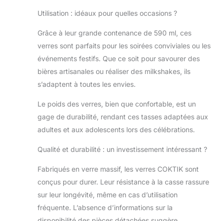
la grande poignée
Utilisation : idéaux pour quelles occasions ?
de la chope en
verre permet de
Grâce à leur grande contenance de 590 ml, ces
tenir
verres sont parfaits pour les soirées conviviales ou les
confortablement
la tasse et de
événements festifs. Que ce soit pour savourer des
profiter des
bières artisanales ou réaliser des milkshakes, ils
boissons pendant
s’adaptent à toutes les envies.
de longues
périodes. Les
Le poids des verres, bien que confortable, est un
tasses à bière ont
gage de durabilité, rendant ces tasses adaptées aux
différents lots
comprenant 2, 4,
adultes et aux adolescents lors des célébrations.
6 paquets pour
Qualité et durabilité : un investissement intéressant ?
répondre aux
différents besoins.
Fabriqués en verre massif, les verres COKTIK sont
La tasse à bière
mesure 13,5 cm
conçus pour durer. Leur résistance à la casse rassure
de haut et a un
sur leur longévité, même en cas d’utilisation
diamètre de tasse
fréquente. L’absence d’informations sur la
de 7,6 cm.
disponibilité des pièces détachées suggère