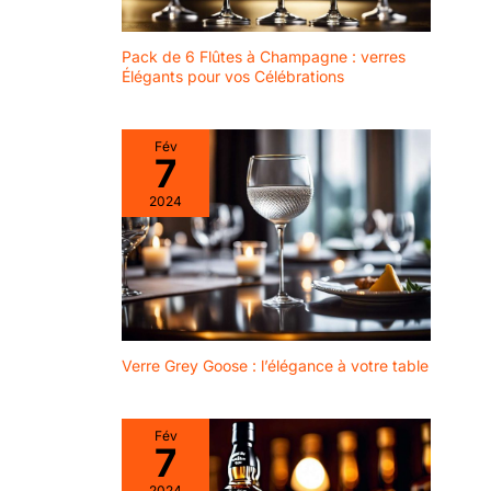
verre pour homme : notre
cas de rupture
lot de 2 verres à bière est
ou de non
emballé dans une belle
boîte, que vous ayez
Pack de 6 Flûtes à Champagne : verres
satisfaction
besoin d'un cadeau pour
Élégants pour vos Célébrations
lorsque vous
votre père, petit ami ou
toute personne qui aime la
avez reçu
bière, nos verres à bière
l'article, n'hésitez
répondront à vos besoins.
Fév
pas à nous
En plus d'être un cadeau
7
pour les amateurs de
contacter, nous
bière, cet ensemble de
vous
verres fantaisie est
2024
également parfait comme
rembourserons
cadeau de pendaison de
ou remplacerons
crémaillère, de fête des
comme vous le
pères et de vacances.
souhaitez
Verre Grey Goose : l’élégance à votre table
Fév
7
2024