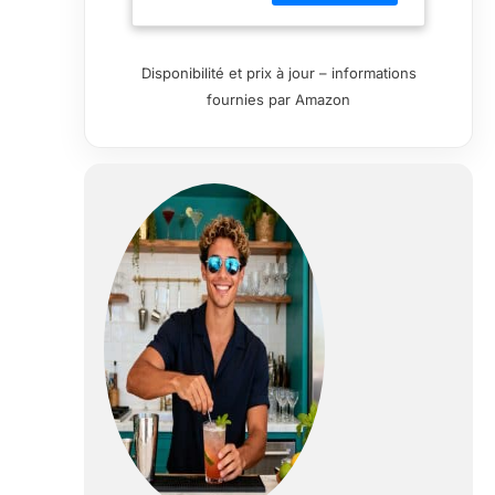
accentuant le
goût et l'arôme
des bières
Disponibilité et prix à jour – informations
épaisses et des
fournies par Amazon
lagers. Convient
également pour
le café, le thé et
d'autres
boissons. Verre
de haute qualité :
dédié à la
création d'une
verrerie durable
de haute qualité,
sans plomb ; ces
chopes
disposent d'un
fond orné avec
des découpes en
verre finement
conçues.