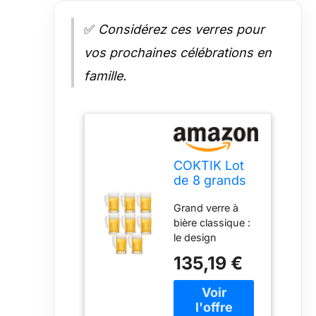
✅
Considérez ces verres pour
vos prochaines célébrations en
famille.
COKTIK Lot
de 8 grands
verres à bière
Grand verre à
lourds avec
bière classique :
poignée –
le design
590 ml,
classique de la
verres à bière
135,19 €
chope à bière
classiques
allemande garde
la bière froide
tout en