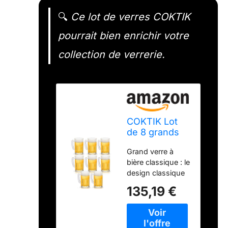
🔍
Ce lot de verres COKTIK
pourrait bien enrichir votre
collection de verrerie.
COKTIK Lot
de 8 grands
verres à bière
Grand verre à
lourds avec
bière classique : le
poignée – 590
design classique
ml, verres à
de la chope à
bière
135,19 €
bière allemande
classiques
garde la bière
froide tout en
accentuant le