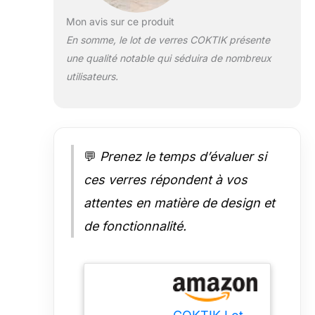
Caractéristiques :
la grande
Mon avis sur ce produit
poignée de la
En somme, le lot de verres COKTIK présente
chope en verre
une qualité notable qui séduira de nombreux
permet de tenir
utilisateurs.
confortablement
la tasse et de
profiter des
boissons
pendant de
longues
💬
Prenez le temps d’évaluer si
périodes. Les
ces verres répondent à vos
tasses à bière
ont différents lots
attentes en matière de design et
comprenant 2, 4,
de fonctionnalité.
6 paquets pour
répondre aux
différents
besoins. La tasse
à bière mesure
13,5 cm de haut