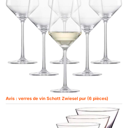
Avis : verres de vin Schott Zwiesel pur (6 pièces)