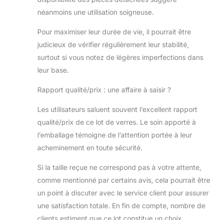
Occasion
applicable : la
néanmoins une utilisation soigneuse.
chope de bière est
Pour maximiser leur durée de vie, il pourrait être
parfaite pour une
utilisation en
judicieux de vérifier régulièrement leur stabilité,
toutes occasions ;
surtout si vous notez de légères imperfections dans
que ce soit pour
leur base.
un barbecue
décontracté,
Rapport qualité/prix : une affaire à saisir ?
regarder un match
de sport ou une
Les utilisateurs saluent souvent l’excellent rapport
fête
qualité/prix de ce lot de verres. Le soin apporté à
d'anniversaire,
l’emballage témoigne de l’attention portée à leur
ces tasses
conviennent bien
acheminement en toute sécurité.
à tout événement.
100 % sans risque
Si la taille reçue ne correspond pas à votre attente,
: nos verres
comme mentionné par certains avis, cela pourrait être
robustes sont
un point à discuter avec le service client pour assurer
facilement
une satisfaction totale. En fin de compte, nombre de
lavables à la main
et durables et
clients estiment que ce lot constitue un choix