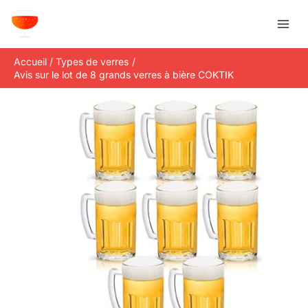
Aller
R
au
e
contenu
c
Accueil
Types de verres
h
Avis sur le lot de 8 grands verres à bière COKTIK
e
r
c
h
e
r