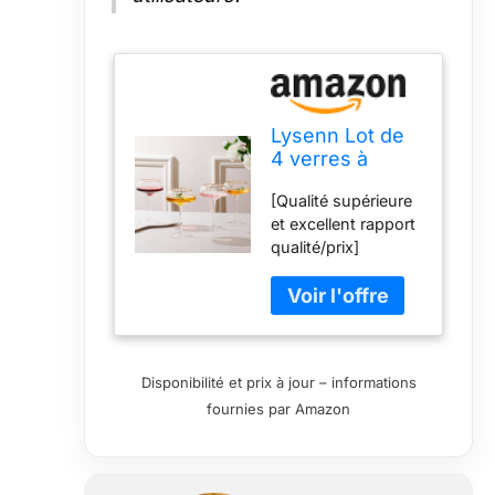
Lysenn Lot de
4 verres à
martini soufflés
[Qualité supérieure
à la main,
et excellent rapport
parfaits pour
qualité/prix]
les cocktails et
Chaque verre
le champagne,
coupé est fabriqué
240 ml, bord
à partir de verre de
doré
haute qualité, sans
plomb, assurant
Disponibilité et prix à jour – informations
santé et durabilité.
fournies par Amazon
Le design sans
couture ajoute à la
longévité, faisant
de ces coupes à