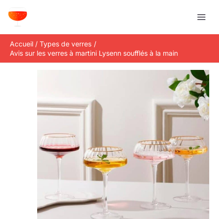
Aller
R
au
e
contenu
c
Accueil
Types de verres
h
Avis sur les verres à martini Lysenn soufflés à la main
e
r
c
h
e
r