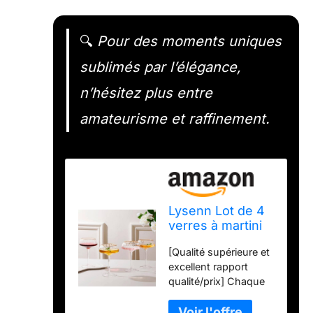
🔍
Pour des moments uniques
sublimés par l’élégance,
n’hésitez plus entre
amateurisme et raffinement.
Lysenn Lot de 4
verres à martini
soufflés à la
[Qualité supérieure et
main, parfaits
excellent rapport
pour les cocktails
qualité/prix] Chaque
et le champagne,
verre coupé est
240 ml, bord
fabriqué à partir de