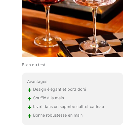
cadeau, ce qui fait de
ces verres coupés à
bord doré en cristal
un cadeau
attentionné pour les
mariages, les
anniversaires et les
fêtes de fin d'année.
Un cadeau parfait
pour ceux qui
Bilan du test
apprécient la verrerie
fine et aiment se
divertir avec style.
Avantages
+
Design élégant et bord doré
+
Soufflé à la main
+
Livré dans un superbe coffret cadeau
+
Bonne robustesse en main