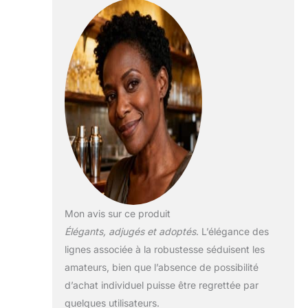
champagne un
symbole d'élégance
et de résistance.
Design vintage et
silhouette élégante
: les verres à martini
coupés sont
fabriqués avec des
techniques
traditionnelles
soufflées à la main
avec une surface
cristalline et lisse
pour une
expérience
Mon avis sur ce produit
sophistiquée, et les
Élégants, adjugés et adoptés
. L’élégance des
courbes délicates
lignes associée à la robustesse séduisent les
montrent la nature
esthétique qui
amateurs, bien que l’absence de possibilité
impressionnera vos
d’achat individuel puisse être regrettée par
invités. Grande
quelques utilisateurs.
capacité et stabilité