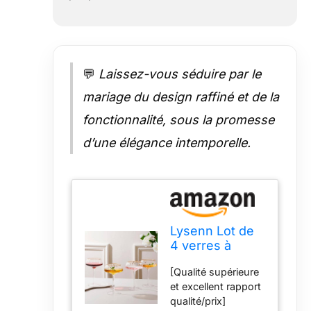
: avec une hauteur
de 16,5 cm et un
diamètre de 8,4 cm,
ces verres à
💬
Laissez-vous séduire par le
cocktail coupe de
240 ml offrent une
mariage du design raffiné et de la
plus grande
capacité avec une
fonctionnalité, sous la promesse
base stable pour
d’une élégance intemporelle.
une prise en main
sûre. La base
légèrement élargie
assure la stabilité,
assurant une
expérience de
Lysenn Lot de
boisson sûre et
4 verres à
agréable.
martini soufflés
Occasions
[Qualité supérieure
à la main,
polyvalentes,
et excellent rapport
parfaits pour
idéales pour les
qualité/prix]
les cocktails et
célébrations :