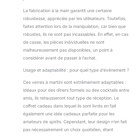
courbes délicates
montrent la nature
La fabrication à la main garantit une certaine
esthétique qui
robustesse, appréciée par les utilisateurs. Toutefois,
impressionnera vos
faites attention lors de la manipulation, car bien que
invités. Grande
robustes, ils ne sont pas incassables. En effet, en cas
capacité et stabilité :
avec une hauteur de
de casse, les pièces individuelles ne sont
16,5 cm et un
malheureusement pas disponibles, un point à
diamètre de 8,4 cm,
considérer avant de passer à l’achat.
ces verres à cocktail
coupe de 240 ml
Usage et adaptabilité : pour quel type d’événement ?
offrent une plus
grande capacité avec
Ces verres à martini sont extrêmement adaptables :
une base stable pour
idéaux pour des dîners formels ou des cocktails entre
une prise en main
amis, ils rehausseront tout type de réception. Le
sûre. La base
légèrement élargie
coffret cadeau dans lequel ils sont livrés en fait
assure la stabilité,
également une idée cadeaux parfaite pour les
assurant une
amateurs de spirits. Cependant, leur design n’en fait
expérience de
pas nécessairement un choix quotidien, étant
boisson sûre et