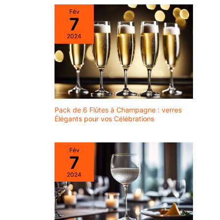
boisson est parfaitement
célébrations. Profitez du
design intemporel
plomb de haute qualité,
présentée. Cette taille est
luxe de la verrerie
Fév
les rend adaptés à
garantissant une clarté et
un petit verre à martini.
exquise avec notre
7
une durabilité
Veuillez vérifier la taille
engagement envers la
une variété de
exceptionnelles. Ils
avant d'acheter.
qualité et la satisfaction
boissons et de
2024
passent au lave-
des clients.
paramètres.
vaisselle, ce qui les rend
non seulement élégants,
[Emballage digne
mais aussi parfaits pour
d'un cadeau,
un usage quotidien, afin
que vous puissiez
cadeau parfait]
déguster vos boissons
Chaque lot est livré
préférées sans souci.
dans une élégante
Qualité artisanale :
chaque coupe à
boîte cadeau, ce
Pack de 6 Flûtes à Champagne : verres
champagne est soufflée à
qui fait de ces
la main individuellement,
Élégants pour vos Célébrations
créant une transition
verres coupés à
harmonieuse entre le pied
bord doré en cristal
et le bol. L'épaisseur
un cadeau
soigneusement étudiée
Fév
offre un équilibre parfait
7
attentionné pour
entre élégance raffinée et
les mariages, les
solidité, garantissant
2024
qu'elles ne sont ni
anniversaires et les
fragiles ni trop
fêtes de fin
encombrantes. Le design
d'année. Un
à large ouverture permet
un nettoyage facile à la
cadeau parfait pour
main ou au lave-vaisselle.
ceux qui apprécient