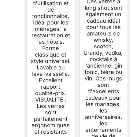
Ces verres à
d'utilisation et
long shot sont
de
également un
fonctionnalité.
cadeau idéal
Idéal pour les
pour tous les
ménages, la
amateurs de
restauration et
whisky,
les hôtels.
scotch,
Forme
brandy, vodka,
classique et
cocktails à
style universel.
l'ancienne, gin
Lavable au
tonic, bière ou
lave-vaisselle.
vin. Ces mugs
Excellent
sont
rapport
d'excellents
qualité-prix.
cadeaux pour
VISUALITÉ :
les mariages,
Les verres
les
sont
anniversaires,
parfaitement
les
ergonomiques
enterrements
et résistants
de vie de