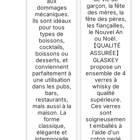
aux
garçon, la fête
dommages
des mères, la
mécaniques.
fête des pères,
Ils sont idéaux
les fiançailles,
pour tous
le Nouvel An
types de
ou Noël.
boissons,
【QUALITÉ
cocktails,
ASSURÉE】
boissons ou
desserts, et
GLASKEY
conviennent
propose un
parfaitement à
ensemble de 4
une utilisation
verres à
dans les pubs,
whisky de
bars,
qualité
restaurants,
supérieure.
mais aussi à la
Ces verres
maison. La
sont
forme
soigneusemen
classique,
t emballés à
élégante et
l'aide d'un
intemporelle
coton perlé