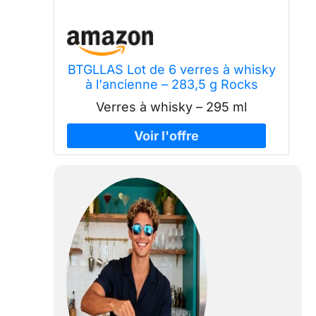
BTGLLAS Lot de 6 verres à whisky
à l'ancienne – 283,5 g Rocks
Barware pour scotch, bourbon,
Verres à whisky – 295 ml
liqueur, cognac, vodka et cocktails
passent au lave-vaisselle (6,
typeA)