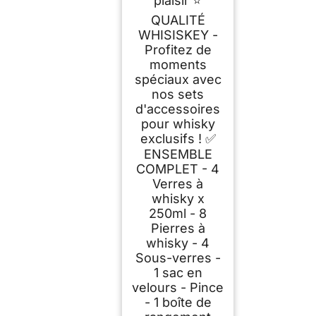
plaisir ⭐
QUALITÉ
WHISISKEY -
Profitez de
moments
spéciaux avec
nos sets
d'accessoires
pour whisky
exclusifs ! ✅
ENSEMBLE
COMPLET - 4
Verres à
whisky x
250ml - 8
Pierres à
whisky - 4
Sous-verres -
1 sac en
velours - Pince
- 1 boîte de