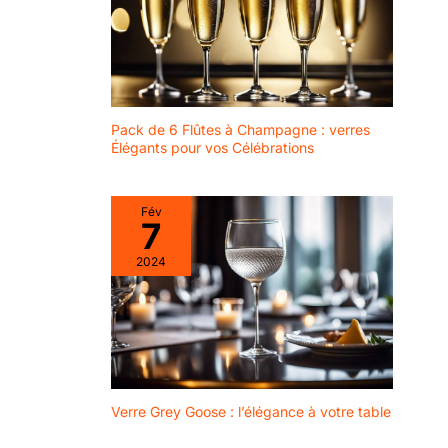
Pack de 6 Flûtes à Champagne : verres
Élégants pour vos Célébrations
Fév
7
2024
Verre Grey Goose : l’élégance à votre table