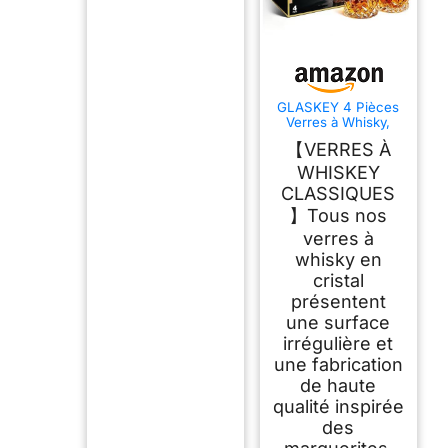
GLASKEY 4 Pièces
Verres à Whisky,
320ml Verre a
【VERRES À
Whiskey en Cristal,
Parfait pour les
WHISKEY
Cocktails Rhum
CLASSIQUES
Vodka Scotch Gin
Cognac, Cadeaux
】Tous nos
Uniques pour
verres à
Hommes et Femmes
whisky en
cristal
présentent
une surface
irrégulière et
une fabrication
de haute
qualité inspirée
des