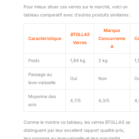
Pour mieux situer ces verres sur le marché, voici un
tableau comparatif avec d’autres produits similaires :
Marque
BTGLLAS
Caractéristique
Concurrente
C
Verres
A
Poids
1,84 kg
2 kg
1,
Passage au
Oui
Non
Ou
lave-vaisselle
Moyenne des
4,7/5
4,3/5
4,
avis
Comme le montre ce tableau, les verres BTGLLAS se
distinguent par leur excellent rapport qualité-prix,
leur passage au lave-vaisselle et leur popularité