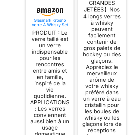
GRANDES
JETÉES】Nos
4 longs verres
Glasmark Krosno
à whisky
Verre À Whisky Set
peuvent
Verre A Whisky
PRODUIT : Le
6X280Ml Verre
facilement
Rhum Accessoires
verre taillé est
contenir de
Pour Les Amateurs
un verre
De Whisky
gros palets de
indispensable
Transparent
hockey ou des
pour les
glaçons.
rencontres
Appréciez le
entre amis et
merveilleux
en famille,
arôme de
inspiré de la
votre whisky
vie
préféré dans
quotidienne.
un verre à eau
APPLICATIONS
cristallin pour
: Les verres
les boules de
conviennent
whisky ou les
aussi bien à un
glaçons lors de
usage
réceptions
domestique