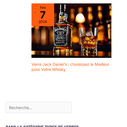
Fév
7
2024
Verre Jack Daniel’s : choisissez le Meilleur
pour Votre Whisky