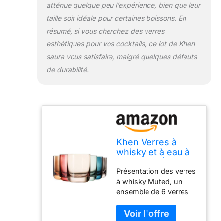
atténue quelque peu l’expérience, bien que leur
whisky sont non
seulement visuellement
taille soit idéale pour certaines boissons. En
attrayants, mais offrent
résumé, si vous cherchez des verres
également une
esthétiques pour vos cocktails, ce lot de Khen
fonctionnalité
saura vous satisfaire, malgré quelques défauts
exceptionnelle. Le verre
épais et robuste assure
de durabilité.
la durabilité tandis que
la forme
soigneusement conçue
permet une libération
optimale des arômes,
améliorant ainsi
l'expérience de
Khen Verres à
dégustation du whisky.
whisky et à eau à
Les verres à whisky
l'ancienne |
Présentation des verres
Muted ne se limitent
Ensemble de 6 |
à whisky Muted, un
pas au seul whisky. Ils
Verrerie classique
ensemble de 6 verres
peuvent être utilisés
vintage de 9,6 OZ,
qui respirent l'élégance
pour une variété de
verre de couleur
et le style. Ces verres à
cocktails, de boissons
sourdine pour