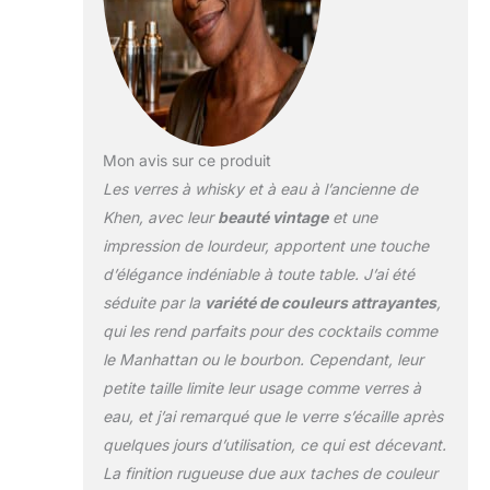
préférée de votre choix.
Ce qui distingue ces
verres à whisky, c'est
leur superbe palette de
couleurs sourdes.
Chaque ensemble
comprend un bel
Mon avis sur ce produit
assortiment de verres
Les verres à whisky et à eau à l’ancienne de
orange brûlé, bleu
Khen, avec leur
beauté vintage
et une
nuageux, canneberge,
impression de lourdeur, apportent une touche
beige, gris fumé et vert
forêt. Ces couleurs
d’élégance indéniable à toute table. J’ai été
riches et sophistiquées
séduite par la
variété de couleurs attrayantes
,
ajoutent une touche de
qui les rend parfaits pour des cocktails comme
raffinement et font de
le Manhattan ou le bourbon. Cependant, leur
ces verres un ajout
petite taille limite leur usage comme verres à
accrocheur à n'importe
quel bar ou table.
eau, et j’ai remarqué que le verre s’écaille après
Fabriqués avec
quelques jours d’utilisation, ce qui est décevant.
précision et attention
La finition rugueuse due aux taches de couleur
aux détails, ces verres à