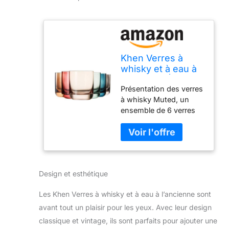
Khen Verres à
whisky et à eau à
l'ancienne |
Présentation des verres
Ensemble de 6 |
à whisky Muted, un
Verrerie classique
ensemble de 6 verres
vintage de 9,6 OZ,
qui respirent l'élégance
verre de couleur
et le style. Ces verres à
sourdine pour
whisky mesurent 3,5
boissons,
pouces de hauteur et
cocktails, bourbon,
3,1 pouces de diamètre,
Manhattan, eau,
Design et esthétique
offrant une expérience
cadeau (9,6 OZ)
de consommation
Les Khen Verres à whisky et à eau à l’ancienne sont
confortable et
sophistiquée. Avec une
avant tout un plaisir pour les yeux. Avec leur design
capacité généreuse de
classique et vintage, ils sont parfaits pour ajouter une
9,6 onces, ils sont