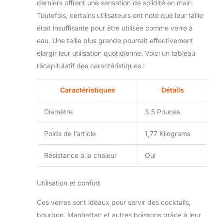
derniers offrent une sensation de solidité en main.
Fabriqués avec
Toutefois, certains utilisateurs ont noté que leur taille
précision et attention
aux détails, ces verres à
était insuffisante pour être utilisée comme verre à
whisky sont non
eau. Une taille plus grande pourrait effectivement
seulement visuellement
élargir leur utilisation quotidienne. Voici un tableau
attrayants, mais offrent
récapitulatif des caractéristiques :
également une
fonctionnalité
exceptionnelle. Le verre
Caractéristiques
Détails
épais et robuste assure
la durabilité tandis que
Diamètre
3,5 Pouces
la forme
soigneusement conçue
Poids de l’article
1,77 Kilograms
permet une libération
optimale des arômes,
Résistance à la chaleur
Oui
améliorant ainsi
l'expérience de
dégustation du whisky.
Utilisation et confort
Les verres à whisky
Muted ne se limitent
Ces verres sont idéaux pour servir des cocktails,
pas au seul whisky. Ils
bourbon, Manhattan et autres boissons grâce à leur