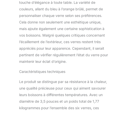
touche d’élégance à toute table. La variété de
parfaits pour savourer
couleurs, allant du bleu à l’orange brûlé, permet de
votre whisky, cocktail
ou toute autre liqueur
personnaliser chaque verre selon ses préférences.
préférée de votre choix.
Cela donne non seulement une esthétique unique,
Ce qui distingue ces
mais ajoute également une certaine sophistication à
verres à whisky, c'est
vos boissons. Malgré quelques critiques concernant
leur superbe palette de
l’écaillement de l’extérieur, ces verres restent très
couleurs sourdes.
Chaque ensemble
appréciés pour leur apparence. Cependant, il serait
comprend un bel
pertinent de vérifier régulièrement l’état du verre pour
assortiment de verres
maintenir leur éclat d’origine.
orange brûlé, bleu
nuageux, canneberge,
Caractéristiques techniques
beige, gris fumé et vert
forêt. Ces couleurs
Le produit se distingue par sa résistance à la chaleur,
riches et sophistiquées
une qualité précieuse pour ceux qui aiment savourer
ajoutent une touche de
leurs boissons à différentes températures. Avec un
raffinement et font de
ces verres un ajout
diamètre de 3,5 pouces et un poids total de 1,77
accrocheur à n'importe
kilogrammes pour l’ensemble des six verres, ces
quel bar ou table.