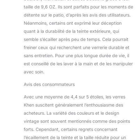
peuvent être utilisés
taille de 9,6 OZ. Ils sont parfaits pour les moments de
pour une variété de
cocktails, de boissons
détente sur le patio, d’après les avis des utilisateurs.
mélangées ou toute
Néanmoins, certains ont exprimé leur déception
autre boisson de votre
quant à la durabilité de la teinte extérieure, qui
choix. Leur nature
semble s’écailler après peu de temps. Cela pourrait
polyvalente en fait le
freiner ceux qui recherchent une verrerie durable et
compagnon idéal aussi
bien pour les réunions
sans entretien. Pour une plus longue durée de vie, il
décontractées que
est conseillé de les laver à la main et de les manipuler
pour les occasions
avec soin.
formelles. Ces verres à
whisky constituent
Avis des consommateurs
également un excellent
cadeau pour tout
Avec une moyenne de 4,4 sur 5 étoiles, les verres
amateur de whisky ou
Khen suscitent généralement l’enthousiasme des
amateur de cocktails.
acheteurs. La variété des couleurs et le design
L'ensemble de 6 offre
une collection
vintage sont souvent mentionnés comme des points
complète, permettant à
forts. Cependant, certains regrets concernant
votre bien-aimé de
l’écaillement de la teinte et la taille réduite pour un
divertir ses invités avec