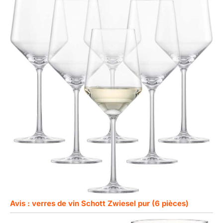
Avis : verres de vin Schott Zwiesel pur (6 pièces)