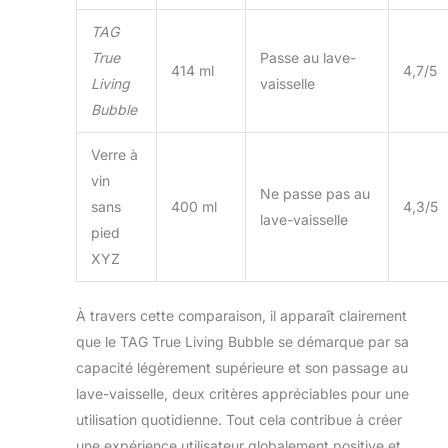
TAG
True
Passe au lave-
414 ml
4,7/5
Living
vaisselle
Bubble
Verre à
vin
Ne passe pas au
sans
400 ml
4,3/5
lave-vaisselle
pied
XYZ
À travers cette comparaison, il apparaît clairement
que le TAG True Living Bubble se démarque par sa
capacité légèrement supérieure et son passage au
lave-vaisselle, deux critères appréciables pour une
utilisation quotidienne. Tout cela contribue à créer
une expérience utilisateur globalement positive et