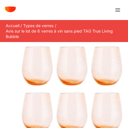
Aller
R
au
e
contenu
c
Accueil
Types de verres
h
Avis sur le lot de 6 verres à vin sans pied TAG True Living
e
Bubble
r
c
h
e
r