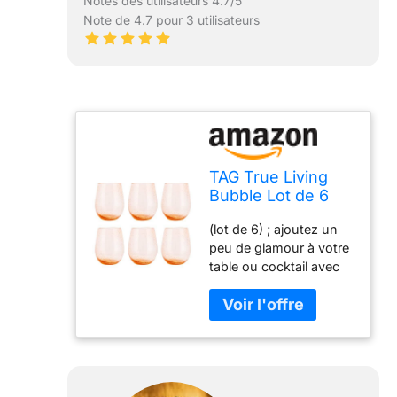
Notes des utilisateurs 4.7/5
Note de 4.7 pour 3 utilisateurs
TAG True Living
Bubble Lot de 6
verres à vin sans
(lot de 6) ; ajoutez un
pied en verre
peu de glamour à votre
Rose pâle 414 ml
table ou cocktail avec
ces magnifiques verres
à vin sans pied rose
poudré ; conçus avec
des centaines de bulles
miniatures, formant des
motifs uniques et des
effets optiques