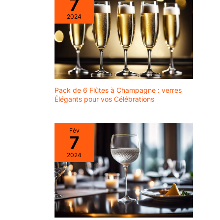
7
capacité est de 520
les hôtes, ces verres à vin
ml/17.6 oz. Passe au lave-
cool font également des
2024
vaisselle, mais pour une
verres à dessert élégants
meilleure conservation
Coffret cadeau de verres
des verres à vin, nous
à vin : les verres à vin
recommandons un lavage
sans pied Flow Barware
à la main. OCCASIONS
sont livrés dans un lot de
D'UTILISATION: C'est
6. Que vous soyez à la
l'ensemble de verres à
recherche d'un verre sans
vin parfait pour les
pied, d'un gobelet à eau
amateurs de vin. Boire
ou d'un grand verre à vin,
votre vin blanc ou rouge
ce coffret cadeau de
Pack de 6 Flûtes à Champagne : verres
préféré, Cabernet,
verres à vin est une
Sauvignon, Chardonnay,
Élégants pour vos Célébrations
excellente idée de
Champagne. C'est aussi
cadeau pour toutes les
un bon cadeau pour les
occasions. Verre sans
anniversaires, les
pied. Dimensions du
pendaisons de
verre : 11 x 9 cm - 480 ml
Fév
crémaillère, les mariages,
7
Noël, les anniversaires.
SERVICE DE MARQUE: Si
2024
vous rencontrez un
problème avec nos verres
à vin, veuillez nous
contacter via "Contacter
le vendeur". Nous vous
répondrons dans les 24
heures et proposerons
des solutions pour
résoudre votre problème