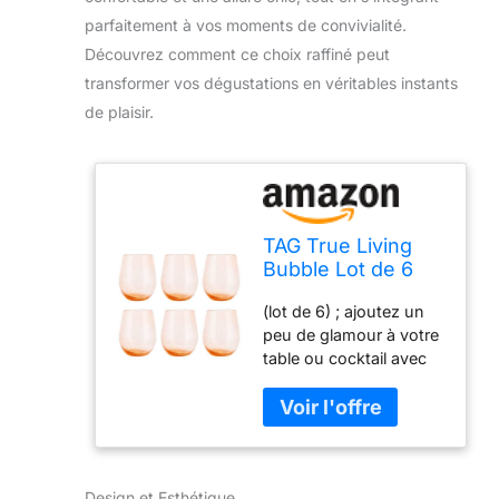
parfaitement à vos moments de convivialité.
Découvrez comment ce choix raffiné peut
transformer vos dégustations en véritables instants
de plaisir.
TAG True Living
Bubble Lot de 6
verres à vin sans
(lot de 6) ; ajoutez un
pied en verre
peu de glamour à votre
Rose pâle 414 ml
table ou cocktail avec
ces magnifiques verres
à vin sans pied rose
poudré ; conçus avec
des centaines de bulles
miniatures, formant des
Design et Esthétique
motifs uniques et des