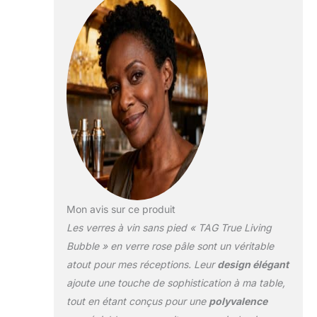
Fabriqué à la main à
partir d'un matériau en
verre de qualité ; passe
au lave-vaisselle dans
le panier Mesure
environ 10,9 x 9,5 x 9,5
cm et peut contenir
jusqu'à 400 ml de votre
vin préféré Parfait pour
servir du vin pour un
divertissement
décontracté ; un
excellent cadeau pour
cette femme coquine
Mon avis sur ce produit
dans votre vie Livré
Les verres à vin sans pied « TAG True Living
dans un emballage de
Bubble » en verre rose pâle sont un véritable
protection ; prêt à offrir
atout pour mes réceptions. Leur
design élégant
facilement pour un
anniversaire, Noël, une
ajoute une touche de sophistication à ma table,
pendaison de
tout en étant conçus pour une
polyvalence
crémaillère ou d'autres