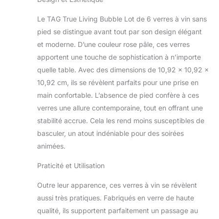
effets optiques
Le TAG True Living Bubble Lot de 6 verres à vin sans
Fabriqué à la main à
partir d'un matériau en
pied se distingue avant tout par son design élégant
verre de qualité ; passe
et moderne. D’une couleur rose pâle, ces verres
au lave-vaisselle dans
apportent une touche de sophistication à n’importe
le panier Mesure
quelle table. Avec des dimensions de 10,92 x 10,92 x
environ 10,9 x 9,5 x 9,5
cm et peut contenir
10,92 cm, ils se révèlent parfaits pour une prise en
jusqu'à 400 ml de votre
main confortable. L’absence de pied confère à ces
vin préféré Parfait pour
verres une allure contemporaine, tout en offrant une
servir du vin pour un
stabilité accrue. Cela les rend moins susceptibles de
divertissement
basculer, un atout indéniable pour des soirées
décontracté ; un
excellent cadeau pour
animées.
cette femme coquine
dans votre vie Livré
Praticité et Utilisation
dans un emballage de
protection ; prêt à offrir
Outre leur apparence, ces verres à vin se révèlent
facilement pour un
aussi très pratiques. Fabriqués en verre de haute
anniversaire, Noël, une
qualité, ils supportent parfaitement un passage au
pendaison de