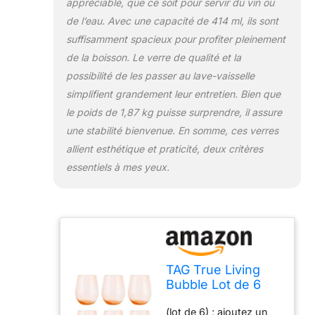
appréciable, que ce soit pour servir du vin ou
célébrations
de l’eau. Avec une capacité de 414 ml, ils sont
suffisamment spacieux pour profiter pleinement
de la boisson. Le verre de qualité et la
possibilité de les passer au lave-vaisselle
simplifient grandement leur entretien. Bien que
le poids de 1,87 kg puisse surprendre, il assure
une stabilité bienvenue. En somme, ces verres
allient esthétique et praticité, deux critères
essentiels à mes yeux.
TAG True Living
Bubble Lot de 6
verres à vin sans
(lot de 6) ; ajoutez un
pied en verre