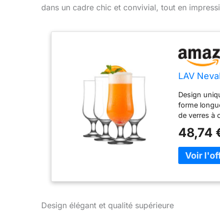
dans un cadre chic et convivial, tout en impressi
LAV Nevak
Design uniqu
forme longue
de verres à
différentes.
48,74 
terme pour v
tulipe, qui 
forme unique
boissons mél
en verre dur
verres à pin
années Capac
Design élégant et qualité supérieure
ouragan d'u
tous les pro