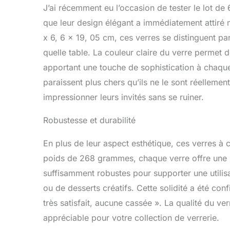
J’ai récemment eu l’occasion de tester le lot de 
les plus ef
emballages 
que leur design élégant a immédiatement attiré 
pression sur
x 6, 6 x 19, 05 cm, ces verres se distinguent par
matériaux re
quelle table. La couleur claire du verre permet d
que vous co
l'environnem
apportant une touche de sophistication à chaque 
avenir.
paraissent plus chers qu’ils ne le sont réellemen
impressionner leurs invités sans se ruiner.
Robustesse et durabilité
En plus de leur aspect esthétique, ces verres à 
poids de 268 grammes, chaque verre offre une pr
suffisamment robustes pour supporter une utilisa
ou de desserts créatifs. Cette solidité a été conf
très satisfait, aucune cassée ». La qualité du ver
appréciable pour votre collection de verrerie.