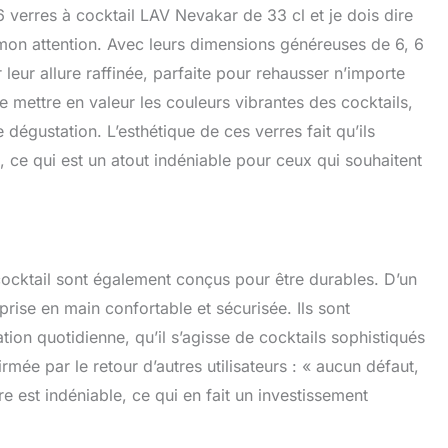
6 verres à cocktail LAV Nevakar de 33 cl et je dois dire
ficaces au monde. Nous sommes conscients des
et savons qu'un emballage inapproprié exerce une énorme
mon attention. Avec leurs dimensions généreuses de 6, 6
 l'écologie. C'est pourquoi nous utilisons plus de 95 % de
 leur allure raffinée, parfaite pour rehausser n’importe
cyclés et entièrement recyclables. Ainsi, tout produit LAV
e mettre en valeur les couleurs vibrantes des cocktails,
mmanderiez sur ces pages est respectueux de
ent, 100 % recyclable et a un impact positif sur notre
dégustation. L’esthétique de ces verres fait qu’ils
t, ce qui est un atout indéniable pour ceux qui souhaitent
cocktail sont également conçus pour être durables. D’un
ise en main confortable et sécurisée. Ils sont
tion quotidienne, qu’il s’agisse de cocktails sophistiqués
irmée par le retour d’autres utilisateurs : « aucun défaut,
re est indéniable, ce qui en fait un investissement