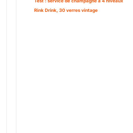
Test : service de champagne à 4 niveaux
Rink Drink, 30 verres vintage