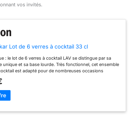
onnant vos invités.
ar Lot de 6 verres à cocktail 33 cl
e : le lot de 6 verres à cocktail LAV se distingue par sa
 unique et sa base lourde. Très fonctionnel, cet ensemble
 cocktail est adapté pour de nombreuses occasions
 Les verres à 6 bars sont conçus pour une utilisation à long
€
ous et vos proches Pour les fêtes : les verres à cocktail
peuvent également être utilisés comme verres à jus, ont une
 qui leur permet d'être facilement utilisés pour les
angées Durable : les verres transparents sont fabriqués
able. Fabriqués avec la qualité supérieure du LAV, les
a colada peuvent être utilisés pendant de nombreuses
ité : le lot de verres à cocktail se compose de 6 verres
ne capacité de 370 ml Respectueux de l'environnement :
duits LAV proviennent de l'une des installations de verrerie