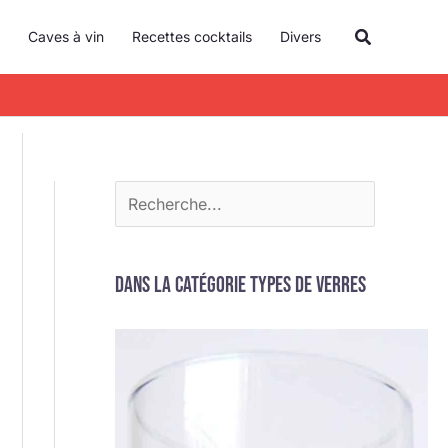
R
Recherche
Caves à vin
Recettes cocktails
Divers
e
c
h
e
r
c
h
e
Dans la catégorie Types de verres
r