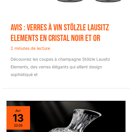
Avis : verres à vin stölzle lausitz
elements en cristal noir et or
2 minutes de lecture
Découvrez les coupes à champagne Stölzle Lausitz
Elements, des verres élégants qui allient design
sophistiqué et
Avr
13
2026