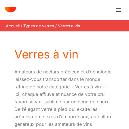
Aller
R
au
e
contenu
c
Accueil
Types de verres
Verres à vin
h
e
r
Verres à vin
c
h
e
Amateurs de nectars précieux et d’oenologie,
r
laissez-vous transporter dans le monde
raffiné de notre catégorie « Verres à vin » !
Ici, chaque effluve et nuance de votre cru
favori se voit sublimé par un écrin de choix.
De l’élégant verre à pied qui exalte les
arômes complexes d’un bordeaux, au ballon
généreux pour les amateurs de vins