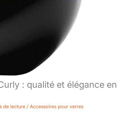
urly : qualité et élégance en
s de lecture
/
Accessoires pour verres