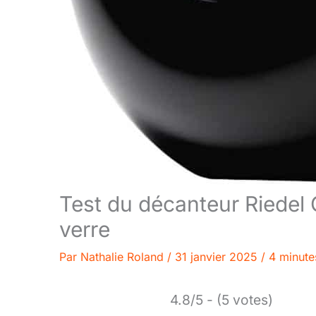
Test du décanteur Riedel C
verre
Par
Nathalie Roland
/
31 janvier 2025
/
4 minute
4.8/5 - (5 votes)