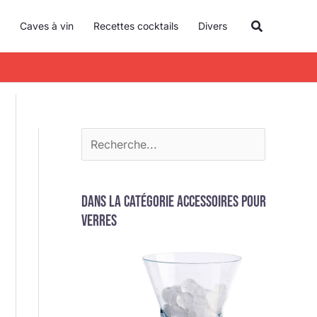
R
Recherche
Caves à vin
Recettes cocktails
Divers
e
c
h
e
r
c
h
e
Dans la catégorie Accessoires pour
r
verres