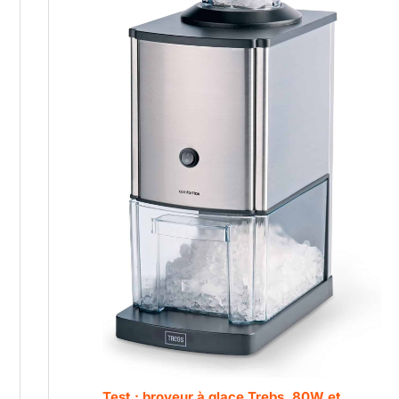
Test : broyeur à glace Trebs, 80W et