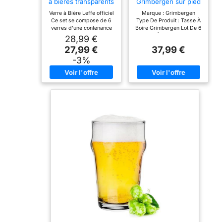
à bières transparents
Grimbergen sur pied
330 ml
250 ml - 6 pièces
Verre à Bière Leffe officiel
Marque : Grimbergen
Ce set se compose de 6
Type De Produit : Tasse À
verres d'une contenance
Boire Grimbergen Lot De 6
de 33 Cl Fabriqué en
Verres À Bière 250 Ml 6
28,99 €
Belgique en verre
Pièces
27,99 €
37,99 €
résistant au Lave Vaisselle
Collection Belgian Beer
-3%