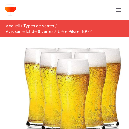
Aller
R
au
e
contenu
c
Accueil
Types de verres
h
Avis sur le lot de 6 verres à bière Pilsner BPFY
e
r
c
h
e
r