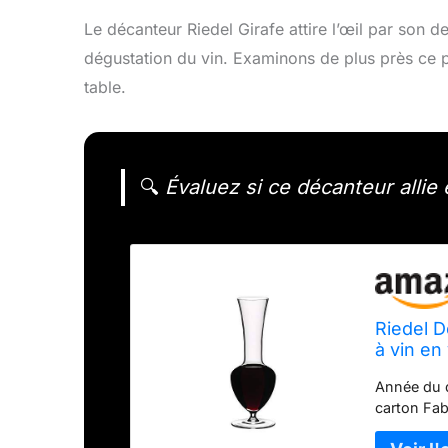
Le décanteur Riedel Girafe attire l’œil par son d
dégustation du vin. Examinons de plus près ce pr
table.
🔍
Évaluez si ce décanteur allie 
Riedel D
à vin en 
Année du d
carton Fab