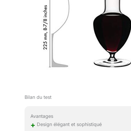
Bilan du test
Avantages
+
Design élégant et sophistiqué