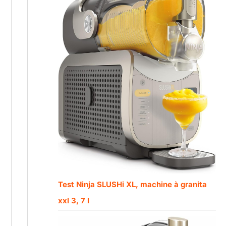
Test Ninja SLUSHi XL, machine à granita
xxl 3, 7 l