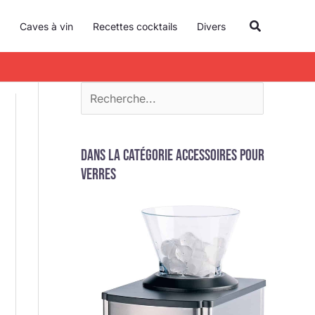
R
Recherche
Caves à vin
Recettes cocktails
Divers
e
c
h
e
r
c
Dans la catégorie Accessoires pour
h
verres
e
r