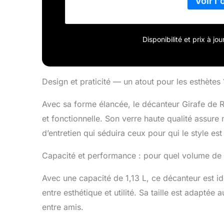
Disponibilité et prix à j
Design et praticité — un atout pour les esthètes 
Avec sa forme élancée, le décanteur Girafe de Ri
et fonctionnelle. Son verre haute qualité assure 
d’entretien qui séduira ceux pour qui le style est 
Capacité et performance : pour quel volume de 
Avec une capacité de 1,13 L, ce décanteur est idé
entre esthétique et utilité. Sa taille est adapté
entre amis.