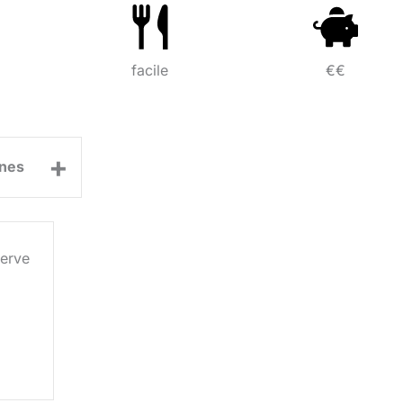
facile
€€
+
nes
erve