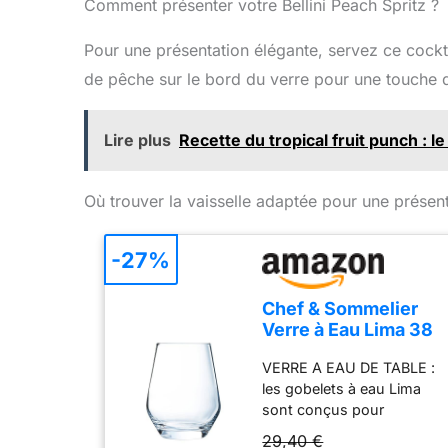
deux shakers ont un
inoxydable
Comment présenter votre Bellini Peach Spritz ?
contrepoids parfait Passe
au lave-vaisselle
Pour une présentation élégante, servez ce cockta
de pêche sur le bord du verre pour une touche 
Lire plus
Recette du tropical fruit punch : le
Où trouver la vaisselle adaptée pour une présent
-27%
Chef & Sommelier
Verre à Eau Lima 38
cl Lot de 6
VERRE A EAU DE TABLE :
les gobelets à eau Lima
sont conçus pour
accompagner vos plus
29,40 €