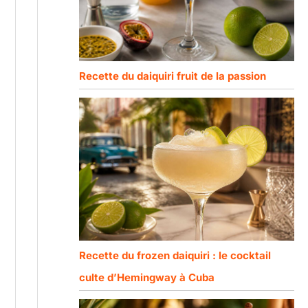
Recette du daiquiri fruit de la passion
Recette du frozen daiquiri : le cocktail
culte d’Hemingway à Cuba