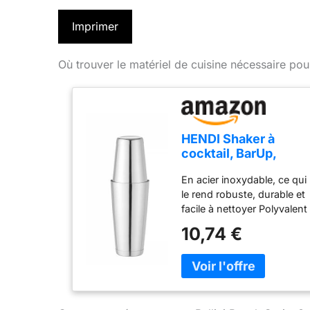
Imprimer
Où trouver le matériel de cuisine nécessaire pou
HENDI Shaker à
cocktail, BarUp,
shaker Boston Tin-
En acier inoxydable, ce qui
on-Tin, utilisation
le rend robuste, durable et
universelle, 2
facile à nettoyer Polyvalent
shakers lestés :
et à usage universel, il
600ml,
10,74 €
permet de préparer la
ø90x(H)140mm et
plupart des types de
800ml,
cocktails Fermeture
ø92x(H)174mm,
hermétique, pas de fuite
lavable au lave-
Pratique à utiliser : les
vaisselle, acier