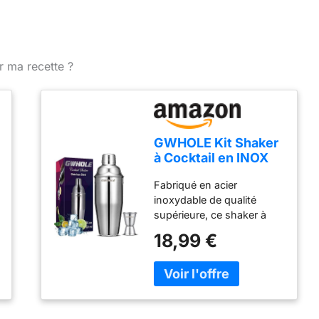
r ma recette ?
GWHOLE Kit Shaker
à Cocktail en INOX
750ml avec Filtre
Fabriqué en acier
Interne, Doseur à
inoxydable de qualité
Double Mesure (1/2
supérieure, ce shaker à
et 1 oz) Shaker à
cocktail 750ml résiste à la
Cocktail
18,99 €
corrosion et aux chocs.
Professionnel Bar et
Son design ergonomique
Maison, Anti-Fuite et
avec couvercle étanche
Durable
permet un mélange rapide
et sans éclaboussures,