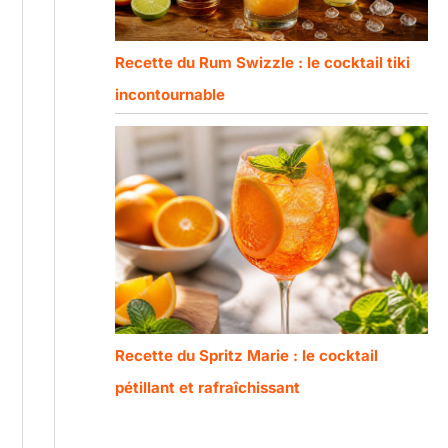
Recette du Rum Swizzle : le cocktail tiki
incontournable
Recette du Spritz Marie : le cocktail
pétillant et rafraîchissant