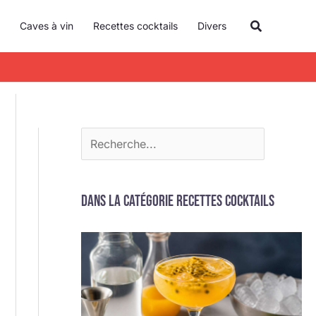
R
Recherche
Caves à vin
Recettes cocktails
Divers
e
c
h
e
r
c
h
e
Dans la catégorie Recettes cocktails
r