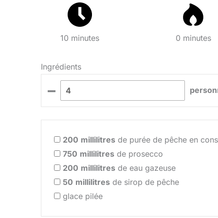
10 minutes
0 minutes
Ingrédients
–
person
200
millilitres
de purée de pêche en cons
750
millilitres
de prosecco
200
millilitres
de eau gazeuse
50
millilitres
de sirop de pêche
glace pilée