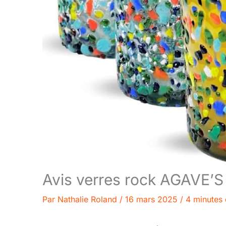
Avis verres rock AGAVE’S 
Par
Nathalie Roland
/
16 mars 2025
/
4 minutes 