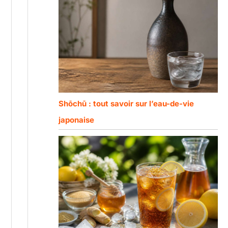
Shōchū : tout savoir sur l’eau-de-vie
japonaise