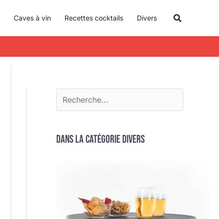
R
Recherche
Caves à vin
Recettes cocktails
Divers
e
c
h
e
r
c
h
e
Dans la catégorie Divers
r