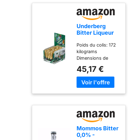
Underberg
Bitter Liqueur
Herbale 2 cl 30
Poids du colis: 172
Pièces
kilograms
Dimensions de
l'emballage de
45,17 €
l'article: 113 L x 174
H x 141 W
(centimeters) Une
liqueur amère
élaborée à partir
d'herbes
aromatiques en
provenance de 43
pays Contient 44%
Mommos Bitter
d'alcool
0,0% -