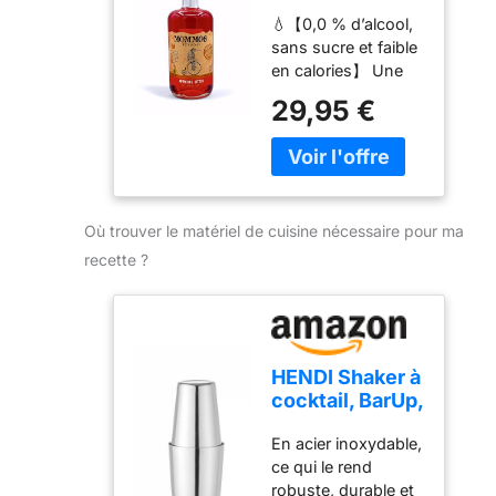
Alternative
💧【0,0 % d’alcool,
BITTER - Sans
sans sucre et faible
alcool - Sans
en calories】 Une
sucre - Faible
alternative premium
en calories -
29,95 €
et saine au bitter
Premium -
traditionnel, idéale
Spiritueux sans
pour ceux qui
alcool - 700 ml
veillent à leur mode
| Pour les
de vie. 🍊【Inspiré
amateurs de
Où trouver le matériel de cuisine nécessaire pour ma
du bitter
spiritueux 0%
classique】 Capture
recette ?
l’essence amère et
aromatique des
herbes et des
zestes d’agrumes,
mais en version
HENDI Shaker à
sans alcool.
cocktail, BarUp,
⚗️【Élaboration
shaker Boston
premium】 Conçu
En acier inoxydable,
Tin-on-Tin,
pour préserver le
ce qui le rend
utilisation
caractère complexe,
robuste, durable et
universelle, 2