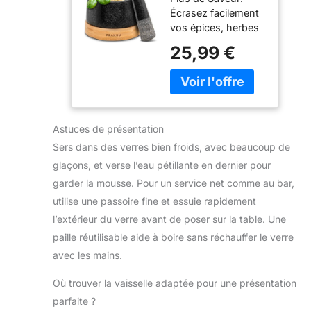
– Mortier à
table. Vous pouvez
qualité supérieure,
Écrasez facilement
Épices Herbes
l'utiliser dans la
votre mortier
vos épices, herbes
cuisine pour filtrer
WALDWERK reste
ou noix fraîches —
ou égoutter les
25,99 €
parfaitement en
pour des saveurs
aliments.
place pendant le
plus riches dans
【Utilisations
broyage. Finis les
vos pestos, pâtes
multiples】: vous
dégâts, place au
et marinades.
pouvez utiliser le
plaisir du broyage !
Texture Fine: La
filtre comme filtre à
🌿 PILON LONG -
Astuces de présentation
surface rugueuse
cocktail et filtre à
pour rendre le
du granit permet de
Sers dans des verres bien froids, avec beaucoup de
thé, ce qui est très
broyage aussi
broyer aussi bien
approprié pour les
glaçons, et verse l’eau pétillante en dernier pour
simple et agréable
les épices tendres
débutants et les
que possible. Celui-
garder la mousse. Pour un service net comme au bar,
que dures pour
professionnels.
ci garantit que votre
utilise une passoire fine et essuie rapidement
obtenir une
Vous pouvez faire
main ne heurte pas
consistance
l’extérieur du verre avant de poser sur la table. Une
de délicieux
le bord du mortier.
aromatique et
paille réutilisable aide à boire sans réchauffer le verre
cocktails, thé ou
🌿 100% NATUREL -
homogène.
autres boissons
Le granit est l'une
avec les mains.
Broyage Sans
pour vos amis et
des plus anciennes
Effort: Le pilon
votre famille.
et dures roches du
Où trouver la vaisselle adaptée pour une présentation
extra-long offre
monde. Il absorbe à
parfaite ?
plus de contrôle et