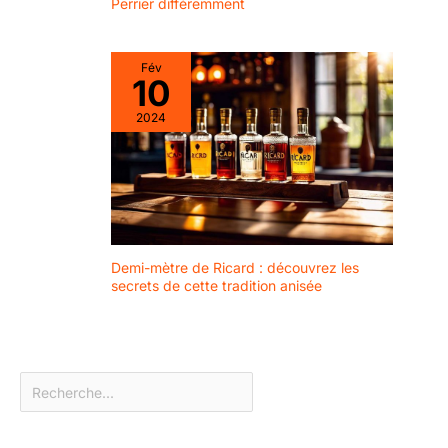
Perrier différemment
présentation de vos
Pratique : Chaque
cocktails. Et ils sont
Bâtonnets à
plus faciles à saisir
Cocktail en Acier
Fév
et à utiliser par
10
Inoxydable mesure
rapport à d'autres
108 mm, une taille
types. Large
2024
parfaite pour
application : les pics
attraper facilement.
à cocktail sont
Leur extrémité
parfaits pour les
pointue permet de
olives, les cerises,
servir et de
les agrumes, les
déguster facilement
apéritifs, les fruits,
vos amuse-
les fromages, les
Demi-mètre de Ricard : découvrez les
bouches.
sandwichs, les
secrets de cette tradition anisée
Accessoire Pratique
gâteaux, et ils sont
: Réutilisable Bâton
également parfaits
Cocktail Leur
pour les martinis,
finition argentée et
les bloody mary, les
design minimaliste
mojitos et une
ajoutent une
variété de cocktails.
touche d'élégance
Un incontournable
à vos réceptions et