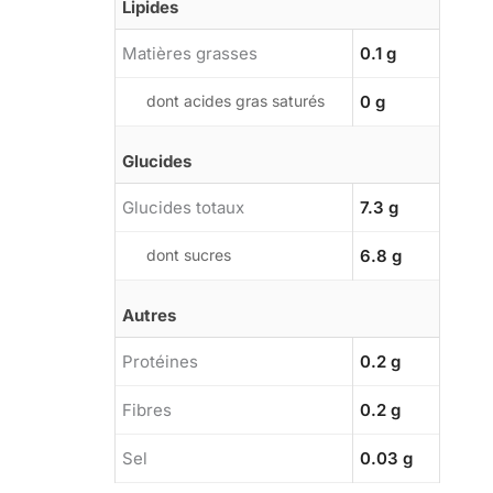
Lipides
Matières grasses
0.1 g
dont acides gras saturés
0 g
Glucides
Glucides totaux
7.3 g
dont sucres
6.8 g
Autres
Protéines
0.2 g
Fibres
0.2 g
Sel
0.03 g