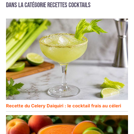
pour vos prochains
cocktails. Idéals
Dans la catégorie Recettes cocktails
événements festifs.
pour les
événements de
grande envergure,
ils allient esthétique
et fonctionnalité.
Recette du Celery Daiquiri : le cocktail frais au céleri