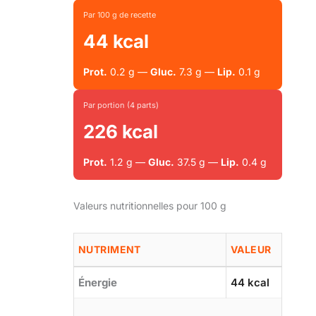
Par 100 g de recette
44 kcal
Prot.
0.2 g —
Gluc.
7.3 g —
Lip.
0.1 g
Par portion (4 parts)
226 kcal
Prot.
1.2 g —
Gluc.
37.5 g —
Lip.
0.4 g
Valeurs nutritionnelles pour 100 g
NUTRIMENT
VALEUR
Énergie
44 kcal