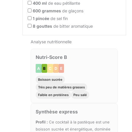
400
ml
de eau pétillante
600
grammes
de glaçons
1
pincée
de sel fin
8
gouttes
de bitter aromatique
Analyse nutritionnelle
Nutri-Score B
A
B
C
D
E
Boisson sucrée
Très peu de matières grasses
Faible en protéines
Peu salé
Synthèse express
Profil :
Ce cocktail à la pastèque est une
boisson sucrée et énergétique, dominée