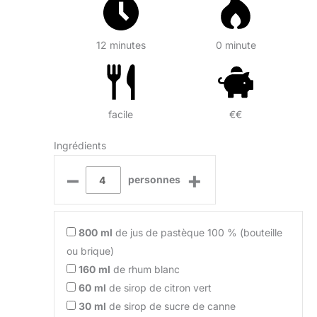
12 minutes
0 minute
facile
€€
Ingrédients
–
+
personnes
800
ml
de jus de pastèque 100 % (bouteille
ou brique)
160
ml
de rhum blanc
60
ml
de sirop de citron vert
30
ml
de sirop de sucre de canne