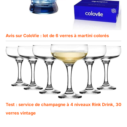
Avis sur ColoVie : lot de 6 verres à martini colorés
Test : service de champagne à 4 niveaux Rink Drink, 30
verres vintage