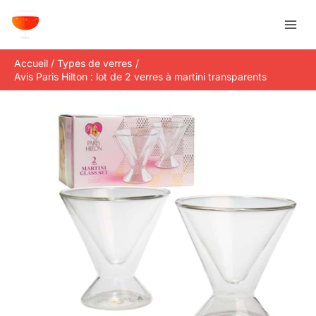
Aller
R
au
e
contenu
c
Accueil
Types de verres
h
Avis Paris Hilton : lot de 2 verres à martini transparents
e
r
c
h
e
r