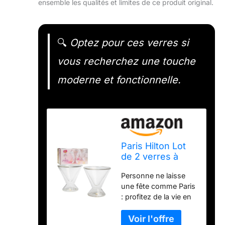
ensemble les qualités et limites de ce produit original.
🔍
Optez pour ces verres si
vous recherchez une touche
moderne et fonctionnelle.
Paris Hilton Lot
de 2 verres à
martini
Personne ne laisse
transparents
une fête comme Paris
: profitez de la vie en
sirotant avec ce lot de
2 verres à martini de