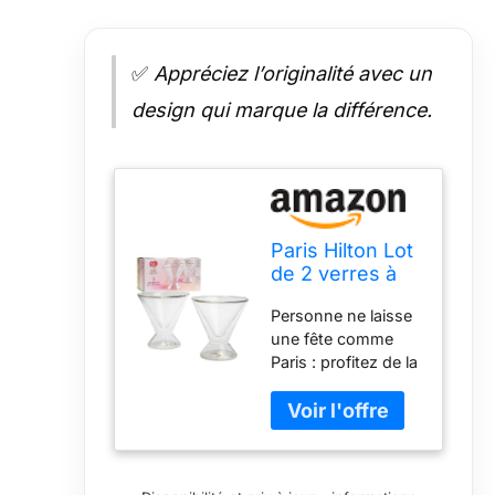
✅
Appréciez l’originalité avec un
design qui marque la différence.
Paris Hilton Lot
de 2 verres à
martini
Personne ne laisse
transparents
une fête comme
Paris : profitez de la
vie en sirotant avec
ce lot de 2 verres à
martini de Paris
Hilton Verre à
double paroi : le