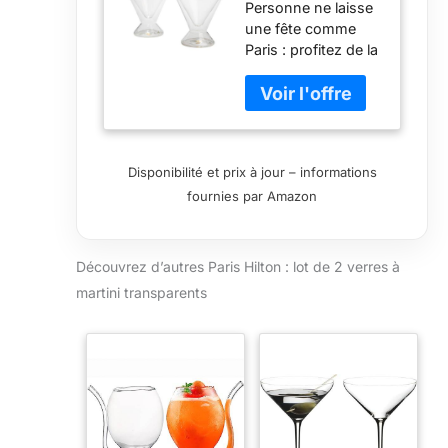
Personne ne laisse
transparents
une fête comme
Paris : profitez de la
vie en sirotant avec
ce lot de 2 verres à
martini de Paris
Hilton Verre à
double paroi : le
Disponibilité et prix à jour – informations
design en verre à
fournies par Amazon
double paroi
empêche la
condensation et
conserve la
Découvrez d’autres Paris Hilton : lot de 2 verres à
température de vos
martini transparents
boissons. Sirotez
avec style : ajoutez
une touche de
glamour de Paris
tout en profitant de
vos boissons
Absolut Vodka