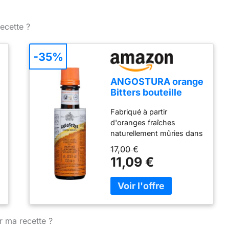
ecette ?
-35%
ANGOSTURA orange
Bitters bouteille
100ml
Fabriqué à partir
d'oranges fraîches
naturellement mûries dans
le soleil des Caraïbes
17,00 €
baigné de soleil Provenant
11,09 €
de vergers luxuriants de
Trinidad, les oranges
utilisées pour fabriquer
des Bitters orange sont
cueillies à la main et
récoltées pour assurer une
r ma recette ?