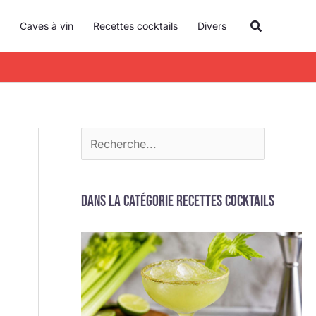
R
Recherche
Caves à vin
Recettes cocktails
Divers
e
c
h
e
r
c
h
e
Dans la catégorie Recettes cocktails
r