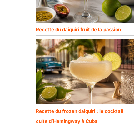
Recette du daiquiri fruit de la passion
Recette du frozen daiquiri : le cocktail
culte d’Hemingway à Cuba