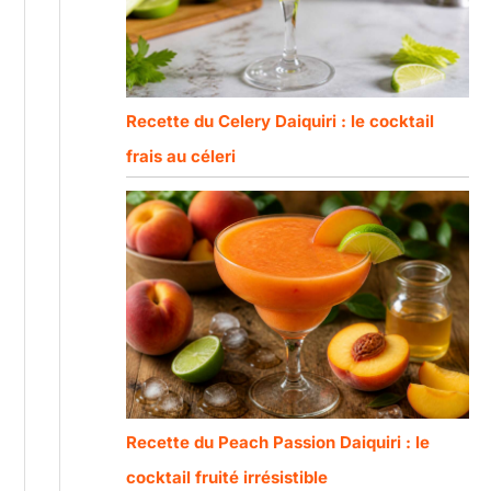
Recette du Celery Daiquiri : le cocktail
frais au céleri
Recette du Peach Passion Daiquiri : le
cocktail fruité irrésistible