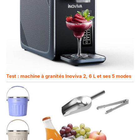
Test : machine à granités Inoviva 2, 6 L et ses 5 modes