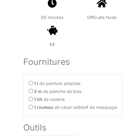
60 minutes
Difficulté facile
€€
Fournitures
1
l
de peinture adaptée
2
m
de planche de bois
1
kit
de visserie
1
rouleau
de ruban adhésif de masquage
Outils