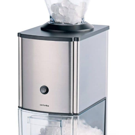
mm), 3 forets métal (6-
ou de perçage dans le
8-10 mm), 3 forets
bois, le métal et le
brique-carrelage (6-8-
plastique! Rejoignez -
10 mm) / 20 embouts
Nnous et Profitez du
vissage long，1 porte
Service Impeccable du
embout magnetique
Club FAHEFANA:
Chaque client devient
membre de fahfana.
Nous offrons un
service de garantie
gratuit à chaque
membre. Nous avons
également une équipe
de service après -
vente professionnelle
pour fournir des
conseils et un service
après - vente. Nous
prenons très au sérieux
les Précautions : 1.
Évitez de décharger