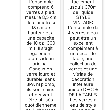
L'ensemble
facilement
de 300ml, verres à
boissons mixtes
comprend 6
jusqu'à 370ml
romantiques pour la
verres à pied,
de liquide
fête
mesure 8,5 cm
STYLE
de diamètre x
VINTAGE:
18 cm de
L'ensemble de
hauteur et a
4 verres a eau
une capacité
peut être un
de 10 oz (300
excellent
ml). Il s'agit
complément à
également
un décor de
d'un cadeau
table, une
original.
collection de
Conçus en
verres et une
verre lourd et
vitrine de
durable, sans
décoration
BPA ni plomb,
intérieure
ils sont sains
unique DÉCOR
et peuvent
DE LA TABLE:
être utilisés
Les verres a
quotidienneme
eau de style