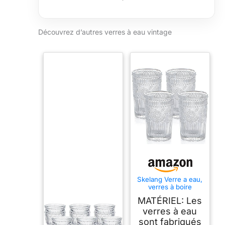
Découvrez d’autres verres à eau vintage
Skelang Verre a eau,
verres à boire
vintage, verres eau
MATÉRIEL: Les
transparent
romantique en relief,
verres à eau
gobelets en verre
sont fabriqués
pour jus, boissons,