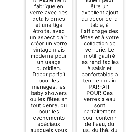
nt. Richement
italien peut
fabriqué en
être un
verre avec des
excellent ajout
détails ornés
au décor de la
et une tige
table, à
étroite, avec
l'affichage des
un aspect clair,
fêtes et à votre
créer un verre
collection de
vintage mais
verrerie. Le
moderne pour
motif gaufré
un usage
les rend faciles
quotidien.
à saisir et
Décor parfait
confortables à
pour les
tenir en main
mariages, les
PARFAIT
baby showers
POUR:Ces
ou les fêtes en
verres a eau
tout genre, ou
sont
pour les
parfaitement
événements
pour contenir
spéciaux
de l'eau, du
auxquels vous
jus, du thé, du