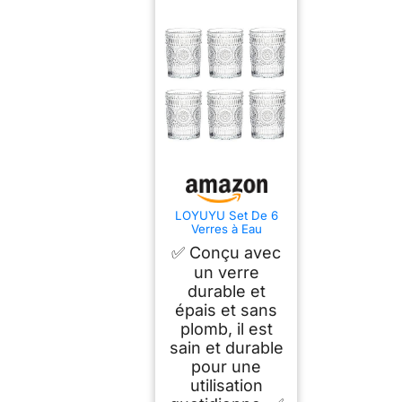
LOYUYU Set De 6
Verres à Eau
Romantiques
✅ Conçu avec
Premium 250ML,
Verrerie Vintage
un verre
pour Jus, Boissons,
durable et
Bières, Cocktails
épais et sans
(250ml)
plomb, il est
sain et durable
pour une
utilisation