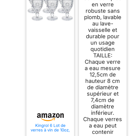
en verre
cocktail, capacité
370ml, lot de 4
robuste sans
plomb, lavable
au lave-
vaisselle et
durable pour
un usage
quotidien
TAILLE:
Chaque verre
a eau mesure
12,5cm de
hauteur 8 cm
de diamètre
supérieur et
7,4cm de
diamètre
inférieur.
Chaque verres
a eau peut
Kingrol 6 Lot de
verres à vin de 10oz,
contenir
verre à eau vintage