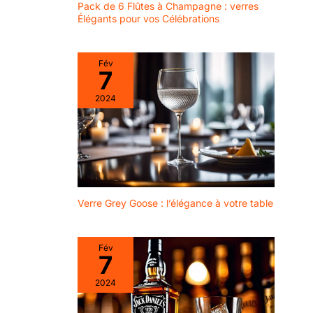
Pack de 6 Flûtes à Champagne : verres
Élégants pour vos Célébrations
Fév
7
2024
Verre Grey Goose : l’élégance à votre table
Fév
7
2024