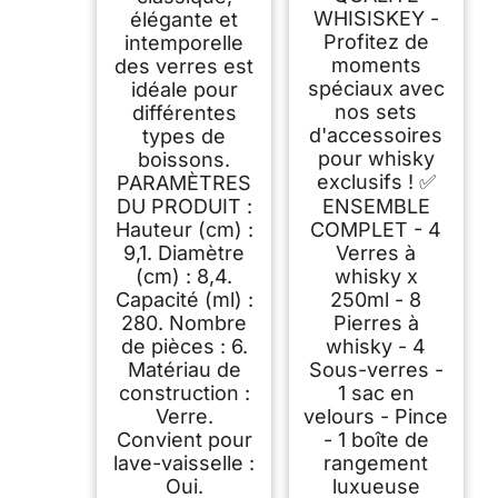
WHISISKEY -
élégante et
Profitez de
intemporelle
moments
des verres est
spéciaux avec
idéale pour
nos sets
différentes
d'accessoires
types de
pour whisky
boissons.
exclusifs ! ✅
PARAMÈTRES
DU PRODUIT :
ENSEMBLE
Hauteur (cm) :
COMPLET - 4
9,1. Diamètre
Verres à
(cm) : 8,4.
whisky x
Capacité (ml) :
250ml - 8
280. Nombre
Pierres à
de pièces : 6.
whisky - 4
Matériau de
Sous-verres -
construction :
1 sac en
Verre.
velours - Pince
Convient pour
- 1 boîte de
lave-vaisselle :
rangement
Oui.
luxueuse