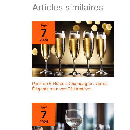
Articles similaires
Fév
7
2024
Pack de 6 Flûtes à Champagne : verres
Élégants pour vos Célébrations
Fév
7
2024