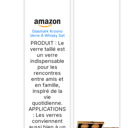
Glasmark Krosno
Verre À Whisky Set
Verre A Whisky
PRODUIT : Le
6X280Ml Verre
Rhum Accessoires
verre taillé est
Pour Les Amateurs
un verre
De Whisky
indispensable
Transparent
pour les
rencontres
entre amis et
en famille,
inspiré de la
vie
quotidienne.
APPLICATIONS
: Les verres
conviennent
aussi bien à un