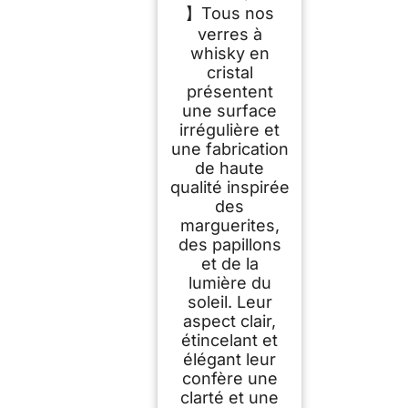
Cognac, Cadeaux
】Tous nos
Uniques pour
verres à
Hommes et Femmes
whisky en
cristal
présentent
une surface
irrégulière et
une fabrication
de haute
qualité inspirée
des
marguerites,
des papillons
et de la
lumière du
soleil. Leur
aspect clair,
étincelant et
élégant leur
confère une
clarté et une