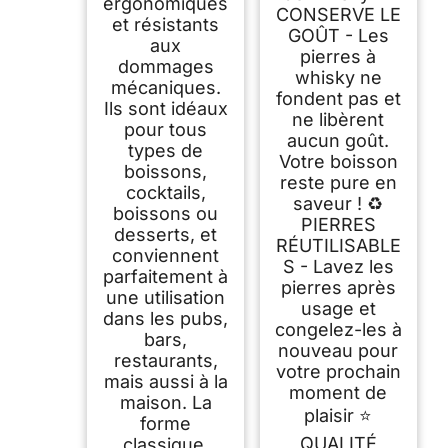
ergonomiques
CONSERVE LE
et résistants
GOÛT - Les
aux
pierres à
dommages
whisky ne
mécaniques.
fondent pas et
Ils sont idéaux
ne libèrent
pour tous
aucun goût.
types de
Votre boisson
boissons,
reste pure en
cocktails,
saveur ! ♻
boissons ou
PIERRES
desserts, et
RÉUTILISABLE
conviennent
S - Lavez les
parfaitement à
pierres après
une utilisation
usage et
dans les pubs,
congelez-les à
bars,
nouveau pour
restaurants,
votre prochain
mais aussi à la
moment de
maison. La
plaisir ⭐
forme
QUALITÉ
classique,