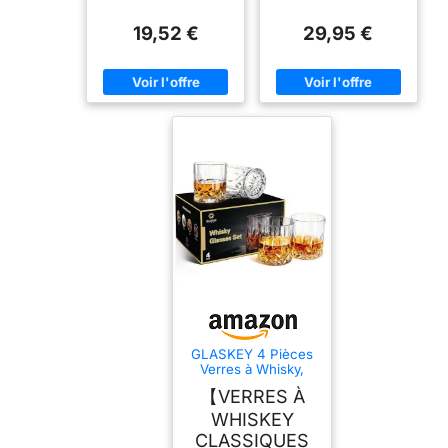
19,52 €
29,95 €
GLASKEY 4 Pièces
Verres à Whisky,
320ml Verre a
【VERRES À
Whiskey en Cristal,
Parfait pour les
WHISKEY
Cocktails Rhum
CLASSIQUES
Vodka Scotch Gin