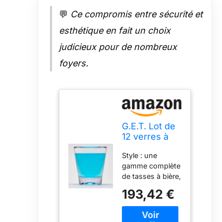
💬
Ce compromis entre sécurité et
esthétique en fait un choix
judicieux pour de nombreux
foyers.
G.E.T. Lot de
12 verres à
shot
Style : une
incassables
gamme complète
en plastique
de tasses à bière,
de qualité
pilsners et
commerciale
193,42 €
shakers de
sans BPA
différents styles,
42,5 g
formes et tailles