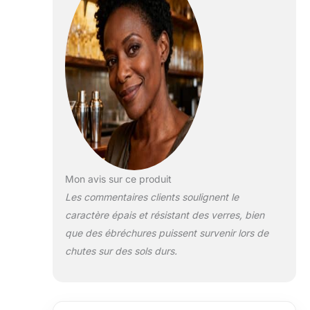
gamme en
intérieur ou en
extérieur sans
vous soucier du
verre cassé
Passe au lave-
vaisselle : facile
d'entretien et
d'entretien pour
un nettoyage
facile Pays
d'origine : Chine
Mon avis sur ce produit
Les commentaires clients soulignent le
caractère épais et résistant des verres, bien
que des ébréchures puissent survenir lors de
chutes sur des sols durs.