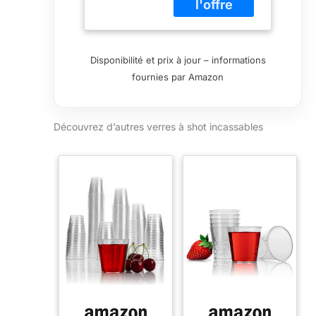
vous permettent
de trouver
l'ajustement
parfait pour votre
Disponibilité et prix à jour – informations
service de
fournies par Amazon
boissons
Résistantes aux
chocs : tasses à
Découvrez d’autres verres à shot incassables
bière en plastique
parfaites pour un
service haut de
gamme en
intérieur ou en
extérieur sans
vous soucier du
verre cassé
Passe au lave-
vaisselle : facile
d'entretien et
d'entretien pour
un nettoyage