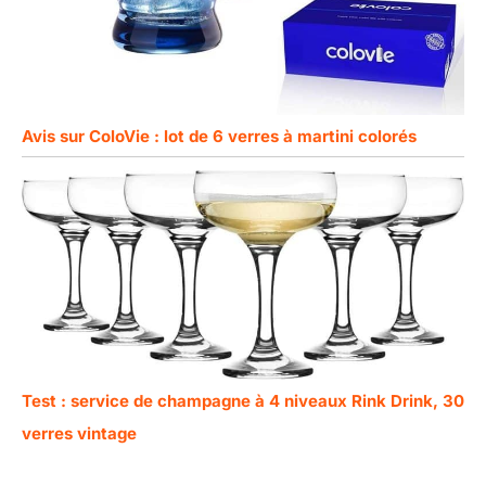
Avis sur ColoVie : lot de 6 verres à martini colorés
Test : service de champagne à 4 niveaux Rink Drink, 30
verres vintage