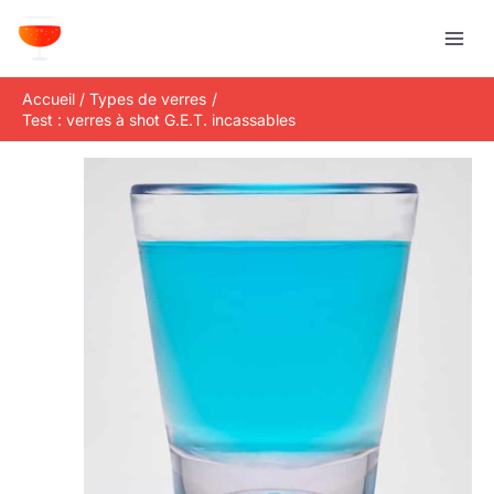
Aller
R
au
e
contenu
c
Accueil
Types de verres
h
Test : verres à shot G.E.T. incassables
e
r
c
h
e
r