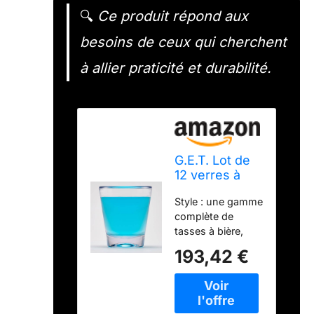
🔍
Ce produit répond aux
besoins de ceux qui cherchent
à allier praticité et durabilité.
G.E.T. Lot de
12 verres à
shot
Style : une gamme
incassables
complète de
en plastique
tasses à bière,
de qualité
pilsners et
commerciale
193,42 €
shakers de
sans BPA 42,5
différents styles,
g
formes et tailles
vous permettent