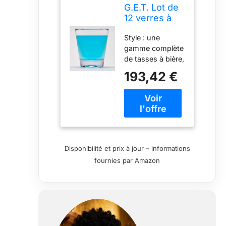
G.E.T. Lot de
12 verres à
shot
Style : une
incassables
gamme complète
en plastique
de tasses à bière,
de qualité
pilsners et
commerciale
193,42 €
shakers de
sans BPA
différents styles,
42,5 g
formes et tailles
vous permettent
de trouver
l'ajustement
parfait pour votre
Disponibilité et prix à jour – informations
service de
fournies par Amazon
boissons
Résistantes aux
chocs : tasses à
bière en plastique
parfaites pour un
service haut de