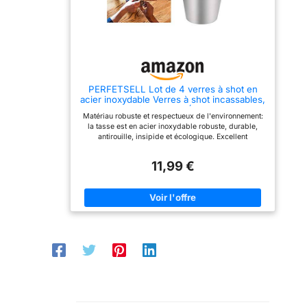
utilisation en extérieur ou
donc idéales pour une
lors d'événements où une
utilisation en extérieur ou
casse de verre est
lors d'événements où une
indésirable. Véritable
casse de verre est
poids léger : en raison de
indésirable. Véritable
leur faible poids, les
poids léger : en raison de
gobelets en plastique sont
leur faible poids, les
très faciles à transporter
gobelets en plastique sont
PERFETSELL Lot de 4 verres à shot en
et peuvent également être
très faciles à transporter
acier inoxydable Verres à shot incassables,
emportés partout. Surtout
et peuvent également être
pliables et réutilisables Étui en cuir pour
lors d'événements, en
emportés partout. Idéal
Matériau robuste et respectueux de l'environnement:
camping, voyage, enfants et maison
plein air, fêtes, festivals
pour les événements, en
la tasse est en acier inoxydable robuste, durable,
ou même carnavals, nos
plein air, les fêtes, les
antirouille, insipide et écologique. Excellent
gobelets à liqueur en
festivals ou même le
remplacement pour les gobelets en plastique. 100%
plastique robuste sont
carnaval, nos robustes
sans toxines et sans BPA Apparence à la mode et
déjà très populaires.
verres à schnapps en
11,99 €
belle: la tasse en acier inoxydable est très brillante et
Détails : hauteur : environ
plastique sont déjà très
la conception de la petite tasse a l'air très à la mode.
4 cm - Diamètre supérieur
populaires.
Une excellente idée cadeau un cadeau pour la
: environ 3,8 cm -
CARACTÉRISTIQUES :
journée des hommes, la journée des hommes,
Diamètre du fond : environ
Hauteur : environ 4 cm -
également de superbes accessoires cadeaux pour
2,8 cm // Volume : 3 cl ou
Diamètre supérieur :
les flacons de hanche, les bouteilles d'alcool
30 ml // Matériau :
environ 3,8 cm - Diamètre
Empilable et facile à transporter: 4 tasses empilables
plastique // Couleur :
du fond : environ 2,8 cm //
sont livrées avec un étui en cuir noir facile à
transparent // Sans trait de
Volume : 3 cl ou 30 ml //
transporter et à ranger. Ils peuvent facilement être
remplissage // Contenu de
Matériau : plastique //
rangés dans un sac à dos, un sac à main et un sac
la livraison : 200 verres à
Couleur : transparent //
Mini taille: capacité: 30 ml. Diamètre supérieur 37
liqueur en plastique
Sans trait de remplissage
mm, diamètre inférieur: 26 mm, hauteur: 41 mm.
// Contenu de la livraison :
Poids: 12 g / pièce. Les mini-gobelets permettent de
100 verres à liqueur en
boire sur la route facilement et facilement, facile à
plastique