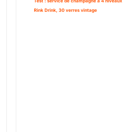
Test : service de champagne à 4 niveaux
Rink Drink, 30 verres vintage