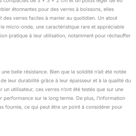
ns compactes de 3 x 3 x 2 cm et un poids léger de 60
ler étonnantes pour des verres à boissons, elles
it des verres faciles à manier au quotidien. Un atout
 le micro-onde, une caractéristique rare et appréciable
on pratique à leur utilisation, notamment pour réchauffer
ne belle résistance. Bien que la solidité n’ait été notée
 de leur durabilité grâce à leur épaisseur et à la qualité du
un utilisateur, ces verres n’ont été testés que sur une
eur performance sur le long terme. De plus, l’information
as fournie, ce qui peut être un point à considérer pour