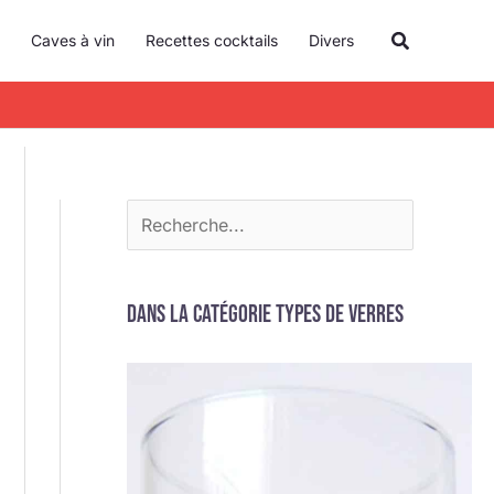
R
Recherche
Caves à vin
Recettes cocktails
Divers
e
c
h
e
r
c
h
e
Dans la catégorie Types de verres
r