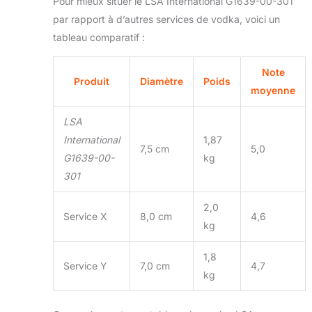
Pour mieux situer le LSA International G1639-00-301
par rapport à d’autres services de vodka, voici un
tableau comparatif :
Note
Produit
Diamètre
Poids
moyenne
LSA
International
1,87
7,5 cm
5,0
G1639-00-
kg
301
2,0
Service X
8,0 cm
4,6
kg
1,8
Service Y
7,0 cm
4,7
kg