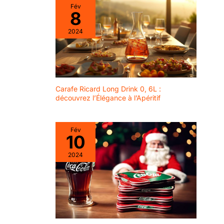
beautifully onto the
Fév
carvings in multiple
8
fashions.
2024
Carafe Ricard Long Drink 0, 6L :
découvrez l’Élégance à l’Apéritif
Fév
10
2024