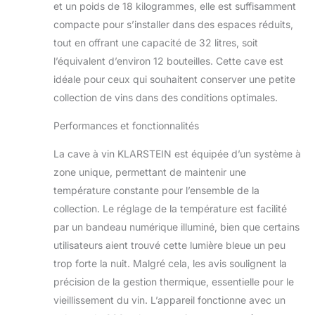
et un poids de 18 kilogrammes, elle est suffisamment
même temps. TOUS
LES VINS, 5–18 °C :
compacte pour s’installer dans des espaces réduits,
Température réglable
tout en offrant une capacité de 32 litres, soit
en continu entre 5 et 18
l’équivalent d’environ 12 bouteilles. Cette cave est
°C – idéal pour vins
idéale pour ceux qui souhaitent conserver une petite
rouges, blancs et
rosés, prosecco,
collection de vins dans des conditions optimales.
champagne ou bière.
Performances et fonctionnalités
COMMANDE TACTILE
PRÉCISE : Réglez la
La cave à vin KLARSTEIN est équipée d’un système à
température via le
bandeau tactile avec
zone unique, permettant de maintenir une
écran LCD. Compacte
température constante pour l’ensemble de la
et pose libre – s'intègre
collection. Le réglage de la température est facilité
dans toutes les pièces.
par un bandeau numérique illuminé, bien que certains
SILENCIEUX & SANS
VIBRATION : Avec
utilisateurs aient trouvé cette lumière bleue un peu
seulement 46 dB, le
trop forte la nuit. Malgré cela, les avis soulignent la
compresseur
précision de la gestion thermique, essentielle pour le
fonctionne tout en
vieillissement du vin. L’appareil fonctionne avec un
silence et sans