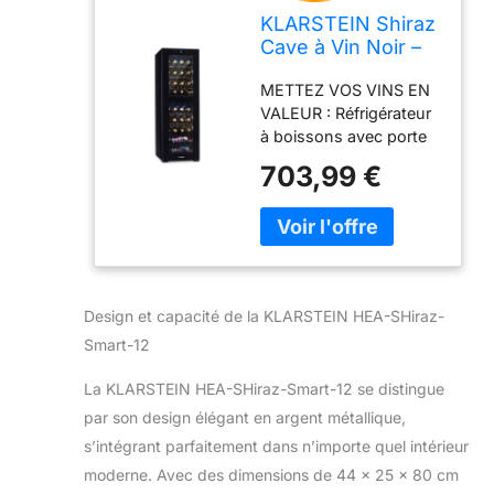
KLARSTEIN Shiraz
Cave à Vin Noir –
39 Bouteilles, 2
METTEZ VOS VINS EN
Zones |
VALEUR : Réfrigérateur
Réfrigérateur à Vin
à boissons avec porte
Pose Libre, Porte
vitrée anti-UV et
Vitrée, Silencieux,
703,99 €
éclairage LED élégant
5–18 °C, LED,
qui met vos vins en
Cadre Inox
valeur. Le cadre en inox
en fait un véritable
atout déco dans un
salon, une cuisine ou
Design et capacité de la KLARSTEIN HEA-SHiraz-
un bar. 39
BOUTEILLES, 2 ZONES
Smart-12
: Jusqu'à 39 bouteilles
La KLARSTEIN HEA-SHiraz-Smart-12 se distingue
réparties sur deux
zones de température
par son design élégant en argent métallique,
réglables séparément –
s’intégrant parfaitement dans n’importe quel intérieur
idéal pour rafraîchir
moderne. Avec des dimensions de 44 x 25 x 80 cm
rouges et blancs en