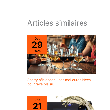
ni givre. 🖤 Design
moderne : Finition noire
élégante, en pose libre,
pour sublimer votre
intérieur.
Articles similaires
Oct
29
2024
Sherry aficionado : nos meilleures idées
pour faire plaisir.
Déc
21