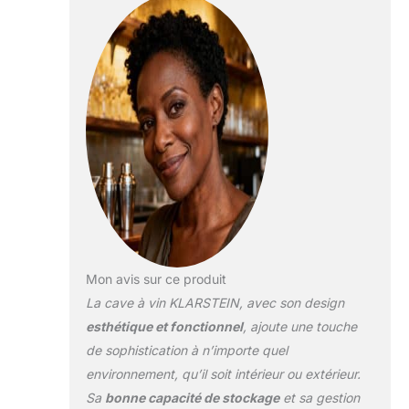
BOUTEILLES, 2 ZONES
: Jusqu'à 39 bouteilles
réparties sur deux
zones de température
réglables séparément –
idéal pour rafraîchir
rouges et blancs en
même temps. TOUS
LES VINS, 5–18 °C :
Température réglable
en continu entre 5 et 18
°C – idéal pour vins
rouges, blancs et
rosés, prosecco,
Mon avis sur ce produit
champagne ou bière.
COMMANDE TACTILE
La cave à vin KLARSTEIN, avec son design
PRÉCISE : Réglez la
esthétique et fonctionnel
, ajoute une touche
température via le
de sophistication à n’importe quel
bandeau tactile avec
environnement, qu’il soit intérieur ou extérieur.
écran LCD. Compacte
et pose libre – s'intègre
Sa
bonne capacité de stockage
et sa gestion