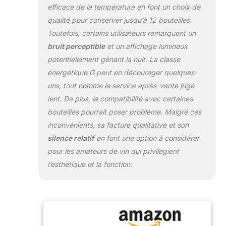
dans toutes les pièces.
efficace de la température en font un choix de
SILENCIEUX & SANS
qualité pour conserver jusqu’à 12 bouteilles.
VIBRATION : Avec
Toutefois, certains utilisateurs remarquent un
seulement 46 dB, le
compresseur
bruit perceptible
et un affichage lumineux
fonctionne tout en
potentiellement gênant la nuit. La classe
silence et sans
énergétique G peut en décourager quelques-
vibrations – idéal pour
uns, tout comme le service après-vente jugé
la maison, le bar ou le
restaurant.
lent. De plus, la compatibilité avec certaines
bouteilles pourrait poser problème. Malgré ces
inconvénients, sa facture qualitative et son
silence relatif
en font une option à considérer
pour les amateurs de vin qui privilégient
l’esthétique et la fonction.