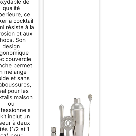
oxydable de
le Mesure (1/2
qualité
1 oz) Shaker à
Cocktail
périeure, ce
essionnel Bar et
er à cocktail
n, Anti-Fuite et
l résiste à la
Durable
rosion et aux
hocs. Son
design
rgonomique
c couvercle
nche permet
n mélange
pide et sans
aboussures,
éal pour les
ktails maison
ou
ofessionnels
kit inclut un
seur à deux
tés (1/2 et 1
oz) pour