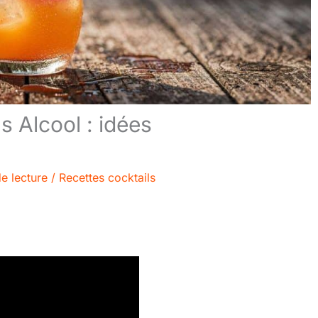
s Alcool : idées
e lecture
/
Recettes cocktails