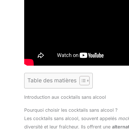
Table des matières
Introduction aux cocktails sans alcool
Pourquoi choisir les cocktails sans alcool ?
Les cocktails sans alcool, souvent appelés
mock
diversité et leur fraîcheur. Ils offrent une
alterna