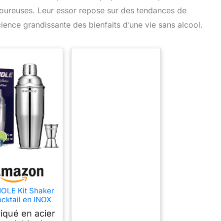
voureuses. Leur essor repose sur des tendances de
ence grandissante des bienfaits d’une vie sans alcool.
LE Kit Shaker
cktail en INOX
ml avec Filtre
iqué en acier
erne, Doseur à