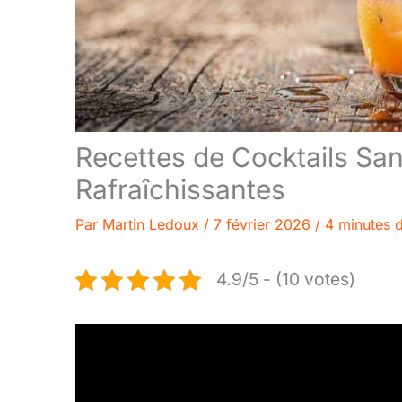
Recettes de Cocktails San
Rafraîchissantes
Par
Martin Ledoux
/
7 février 2026
/
4 minutes d
4.9/5 - (10 votes)