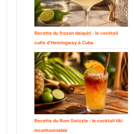
Recette du frozen daiquiri : le cocktail
culte d’Hemingway à Cuba
Recette du Rum Swizzle : le cocktail tiki
incontournable