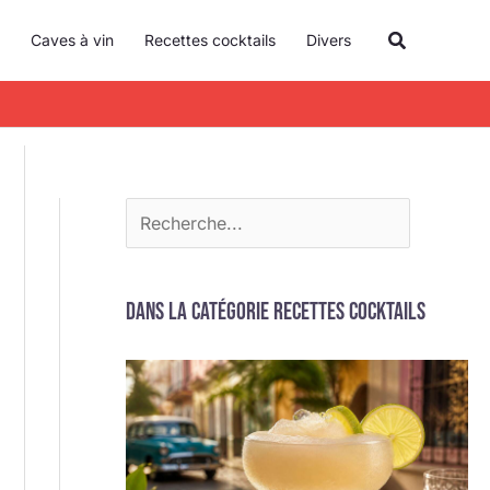
R
Recherche
Caves à vin
Recettes cocktails
Divers
e
c
h
e
r
c
h
e
Dans la catégorie Recettes cocktails
r