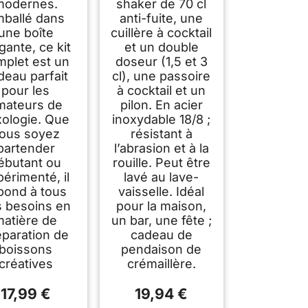
modernes.
shaker de 70 cl
ballé dans
anti-fuite, une
une boîte
cuillère à cocktail
gante, ce kit
et un double
mplet est un
doseur (1,5 et 3
deau parfait
cl), une passoire
pour les
à cocktail et un
mateurs de
pilon. En acier
xologie. Que
inoxydable 18/8 ;
ous soyez
résistant à
bartender
l’abrasion et à la
ébutant ou
rouille. Peut être
érimenté, il
lavé au lave-
pond à tous
vaisselle. Idéal
 besoins en
pour la maison,
matière de
un bar, une fête ;
éparation de
cadeau de
boissons
pendaison de
créatives
crémaillère.
17,99 €
19,94 €