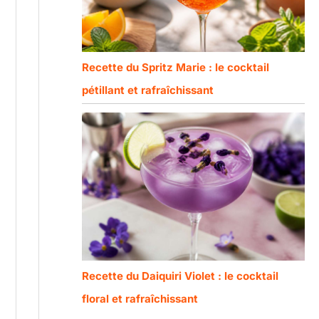
Recette du Spritz Marie : le cocktail
pétillant et rafraîchissant
Recette du Daiquiri Violet : le cocktail
floral et rafraîchissant