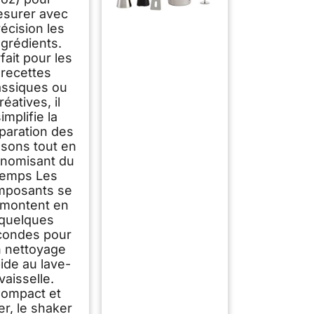
surer avec
écision les
ngrédients.
fait pour les
recettes
assiques ou
réatives, il
implifie la
paration des
ssons tout en
nomisant du
temps Les
mposants se
montent en
quelques
condes pour
 nettoyage
ide au lave-
vaisselle.
ompact et
er, le shaker