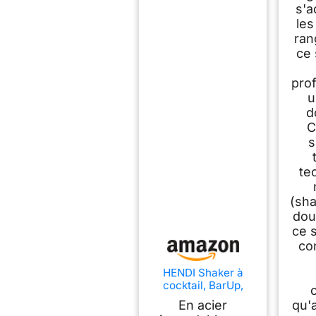
s'a
le
ran
ce 
pro
u
d
C
s
te
(sha
dou
ce 
co
HENDI Shaker à
cocktail, BarUp,
shaker Boston Tin-
En acier
qu'
on-Tin, utilisation