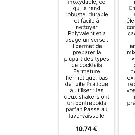
inoxydable, ce
universelle, 2
qui le rend
Em
shakers lestés :
600ml,
robuste, durable
ø90x(H)140mm et
et facile à
élé
800ml,
nettoyer
co
ø92x(H)174mm,
Polyvalent et à
ca
lavable au lave-
usage universel,
vaisselle, acier
il permet de
a
inoxydable
préparer la
mi
plupart des types
v
de cocktails
Fermeture
d
hermétique, pas
exp
de fuite Pratique
ré
à utiliser : les
vos
deux shakers ont
un contrepoids
pr
parfait Passe au
lave-vaisselle
10,74 €