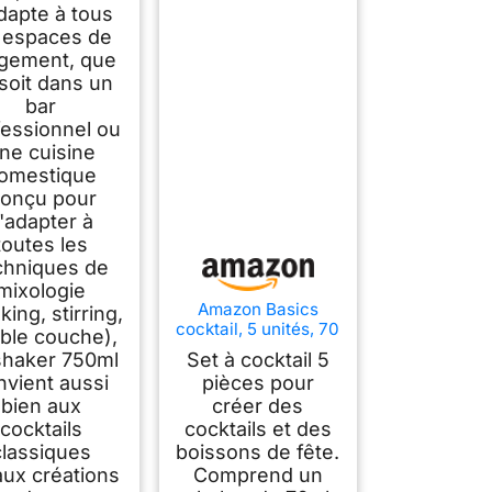
dapte à tous
s espaces de
gement, que
soit dans un
bar
fessionnel ou
ne cuisine
omestique
onçu pour
'adapter à
toutes les
chniques de
mixologie
Amazon Basics
king, stirring,
cocktail, 5 unités, 70
ble couche),
cl, shaker, doseur,
shaker 750ml
Set à cocktail 5
passoire, pilon,
nvient aussi
pièces pour
Acier inoxydable
bien aux
créer des
cocktails
cocktails et des
classiques
boissons de fête.
aux créations
Comprend un