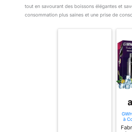
tout en savourant des boissons élégantes et sa
consommation plus saines et une prise de consci
GWHO
à Co
750
Fabr
Int