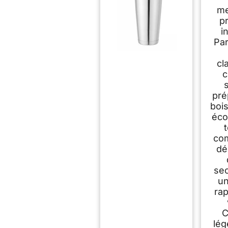
me
pr
i
Par
cl
c
s
pré
boi
éco
co
dé
se
un
rap
C
lég