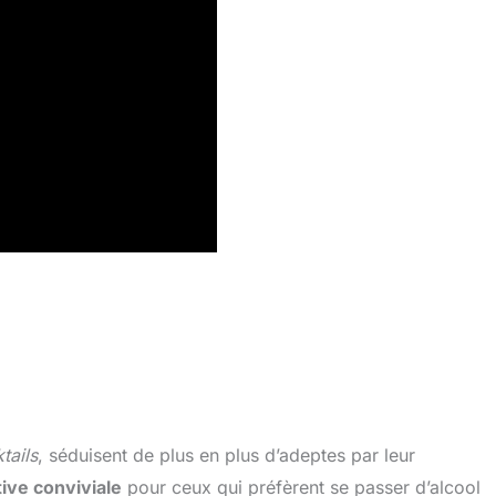
tails
, séduisent de plus en plus d’adeptes par leur
tive conviviale
pour ceux qui préfèrent se passer d’alcool