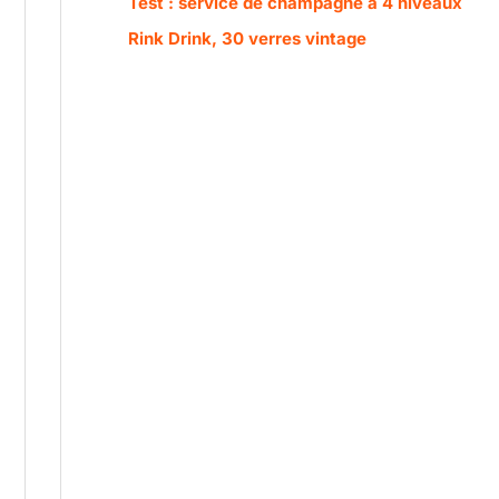
Test : service de champagne à 4 niveaux
Rink Drink, 30 verres vintage