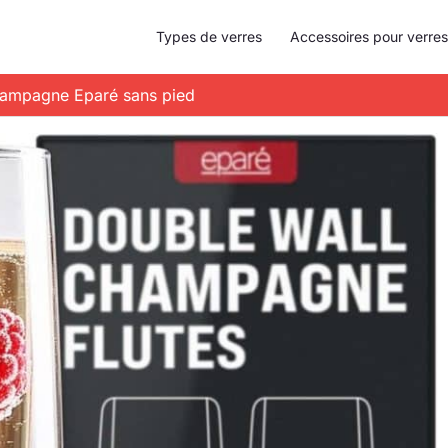
Types de verres
Accessoires pour verres
 champagne Eparé sans pied