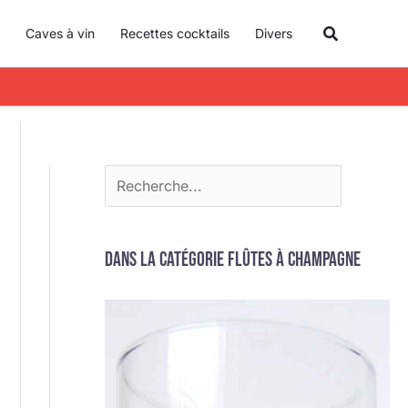
R
Recherche
Caves à vin
Recettes cocktails
Divers
e
c
h
e
r
c
h
e
Dans la catégorie Flûtes à champagne
r