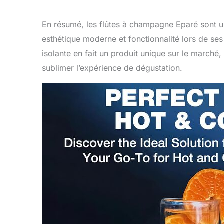
En résumé, les flûtes à champagne Eparé sont un
esthétique moderne et fonctionnalité lors de se
isolante en fait un produit unique sur le marché,
sublimer l’expérience de dégustation.