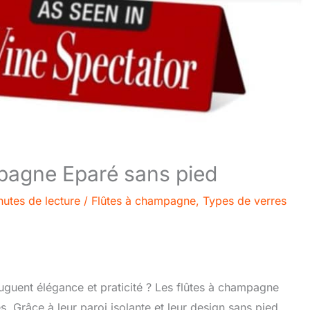
mpagne Eparé sans pied
nutes de lecture
/
Flûtes à champagne
,
Types de verres
guent élégance et praticité ? Les flûtes à champagne
 Grâce à leur paroi isolante et leur design sans pied,