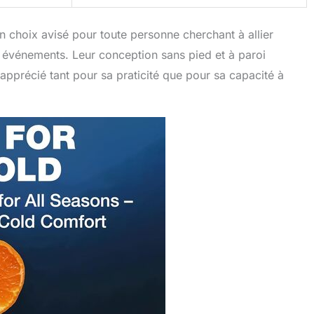
 choix avisé pour toute personne cherchant à allier
s événements. Leur conception sans pied et à paroi
 apprécié tant pour sa praticité que pour sa capacité à