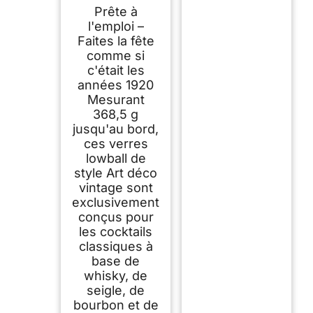
verres à cocktail
Prête à
vintage Art déco
Lowball Gatsby -
l'emploi –
388,5 g - Double
Faites la fête
verres à l'ancienne
comme si
pour boire du
whisky classique, du
c'était les
gin, de la vodka -
années 1920
Verres ronds courts
Mesurant
368,5 g
jusqu'au bord,
ces verres
lowball de
style Art déco
vintage sont
exclusivement
conçus pour
les cocktails
classiques à
base de
whisky, de
seigle, de
bourbon et de