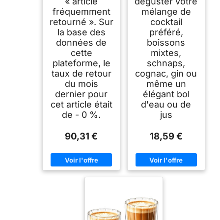
« article
déguster votre
fréquemment
mélange de
retourné ». Sur
cocktail
la base des
préféré,
données de
boissons
cette
mixtes,
plateforme, le
schnaps,
taux de retour
cognac, gin ou
du mois
même un
dernier pour
élégant bol
cet article était
d'eau ou de
de - 0 %.
jus
90,31 €
18,59 €