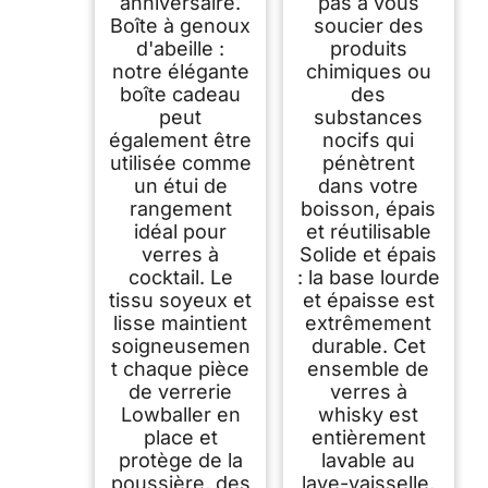
anniversaire.
pas à vous
Boîte à genoux
soucier des
d'abeille :
produits
notre élégante
chimiques ou
boîte cadeau
des
peut
substances
également être
nocifs qui
utilisée comme
pénètrent
un étui de
dans votre
rangement
boisson, épais
idéal pour
et réutilisable
verres à
Solide et épais
cocktail. Le
: la base lourde
tissu soyeux et
et épaisse est
lisse maintient
extrêmement
soigneusemen
durable. Cet
t chaque pièce
ensemble de
de verrerie
verres à
Lowballer en
whisky est
place et
entièrement
protège de la
lavable au
poussière, des
lave-vaisselle,