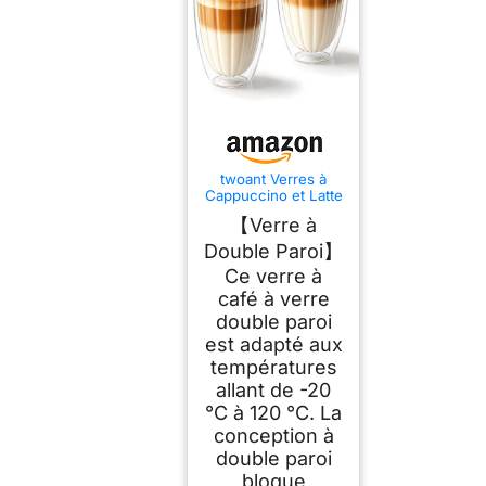
twoant Verres à
Cappuccino et Latte
Macchiato à Strié
【Verre à
Longitudinales,
Double Paroi (2 ×
Double Paroi】
350 ml) Verre
Ce verre à
Borosilicate Double
Paroi Pour
café à verre
Cappuccino Matcha
double paroi
Jus de Thé
est adapté aux
températures
allant de -20
°C à 120 °C. La
conception à
double paroi
bloque