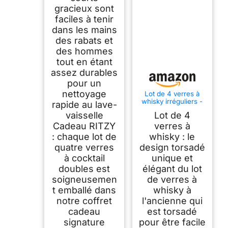
gracieux sont
faciles à tenir
dans les mains
des rabats et
des hommes
tout en étant
assez durables
pour un
nettoyage
Lot de 4 verres à
whisky irréguliers -
rapide au lave-
200 ml - Verre
vaisselle
Lot de 4
bourbon plié -
Double verre à
Cadeau RITZY
verres à
l'ancienne - Verre
: chaque lot de
whisky : le
irrégulier - Pour
quatre verres
design torsadé
papa, mari, amis
(ambre + cendres)
à cocktail
unique et
doubles est
élégant du lot
soigneusemen
de verres à
t emballé dans
whisky à
notre coffret
l'ancienne qui
cadeau
est torsadé
signature
pour être facile