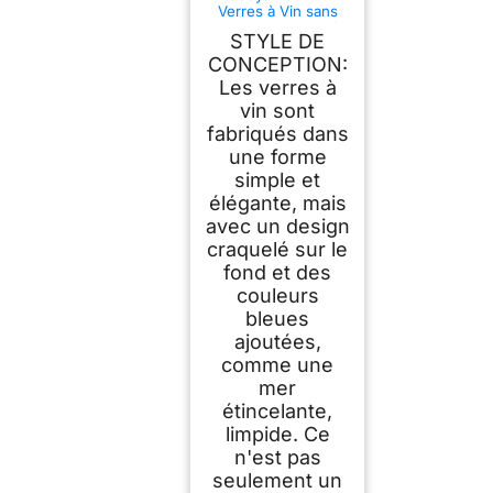
Verres à Vin sans
Pied Bleu Craquelé -
STYLE DE
Lot de 2 Verre à Vin
Cristal Soufflé à la
CONCEPTION:
Main - Verres à
Les verres à
Rouge et Blanc pour
vin sont
la Maison, la fête, Le
Restaurant - Idée
fabriqués dans
Cadeau pour
une forme
Homme, Femme
simple et
élégante, mais
avec un design
craquelé sur le
fond et des
couleurs
bleues
ajoutées,
comme une
mer
étincelante,
limpide. Ce
n'est pas
seulement un