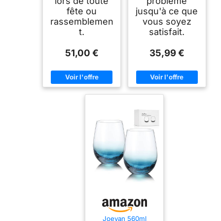
lors de toute
problème
fête ou
jusqu'à ce que
rassemblemen
vous soyez
t.
satisfait.
51,00 €
35,99 €
Joeyan 560ml