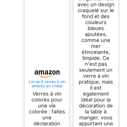
avec un design
craquelé sur le
fond et des
couleurs
bleues
ajoutées,
comme une
mer
étincelante,
limpide. Ce
n'est pas
seulement un
verre à vin
pratique, mais
Lot de 6 verres à vin
ambrés en cristal
il est
soufflé à la main à
Verres à vin
également
longue tige 473,6 g,
verres à vin rouge et
colorés pour
idéal pour la
blanc uniques pour
une vie
décoration de
fête, mariage, bar à
colorée : faites
la table à
domicile
une
manger, vous
déclaration
apportant une