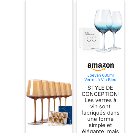
Joeyan 630ml
Verres à Vin Bleu
Craquelé - Lot de 2
STYLE DE
Verre à Vin Cristal
Soufflé à la Main -
CONCEPTION:
Verres à Pied pour la
Les verres à
Maison, la fête, Le
vin sont
Restaurant - Idée
Cadeau pour
fabriqués dans
Homme, Femme
une forme
simple et
élégante, mais