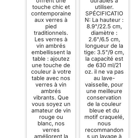
offrent une
durables à
touche chic et
utiliser.
contemporaine
SPÉCIFICATIO
aux verres à
N: La hauteur :
pied
8.9"/22.5 cm,
traditionnels.
diamètre :
Les verres à
2.6"/6.5 cm,
vin ambrés
longueur de la
embellissent la
tige: 3.5"/9 cm,
table : ajoutez
la capacité est
une touche de
de 630 ml/21
couleur à votre
oz. il ne va pas
table avec nos
au lave-
verres à vin
vaisselle, pour
ambrés
une meilleure
vibrants. Que
conservation
vous soyez un
de la couleur
amateur de vin
bleue et du
rouge ou
motif craquelé,
blanc, nos
nous
verres
recommandon
améliorent la
s un lavage à