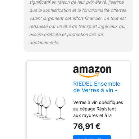
significatif en raison de leur prix élevé, j’estime
que la sophistication et la fonctionnalité offertes
valent largement cet effort financier. Le tout est
rehaussé par un étui de transport ingénieux qui
assure praticité et protection lors de
déplacements.
RIEDEL Ensemble
de Verres à vin -
Verres à vin Rouge
Verres à vin spécifiques
- Veloce - Pinot
au cépage Résistant
Noir - 760 ML - 4
aux rayures et à la
pièces
casse Clarté durable
76,91 €
Compatible lave-
vaisselle