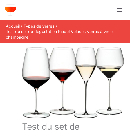
Aller
R
au
e
contenu
c
Accueil
Types de verres
h
Test du set de dégustation Riedel Veloce : verres à vin et
e
champagne
r
c
h
e
r
Test du set de