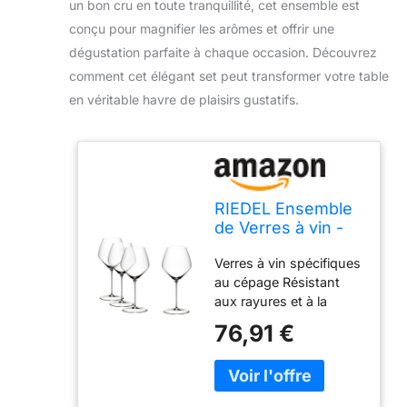
un bon cru en toute tranquillité, cet ensemble est
conçu pour magnifier les arômes et offrir une
dégustation parfaite à chaque occasion. Découvrez
comment cet élégant set peut transformer votre table
en véritable havre de plaisirs gustatifs.
RIEDEL Ensemble
de Verres à vin -
Verres à vin Rouge
Verres à vin spécifiques
- Veloce - Pinot
au cépage Résistant
Noir - 760 ML - 4
aux rayures et à la
pièces
casse Clarté durable
76,91 €
Compatible lave-
vaisselle