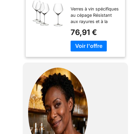
Verres à vin Rouge
Verres à vin spécifiques
- Veloce - Pinot
au cépage Résistant
Noir - 760 ML - 4
aux rayures et à la
pièces
casse Clarté durable
76,91 €
Compatible lave-
vaisselle