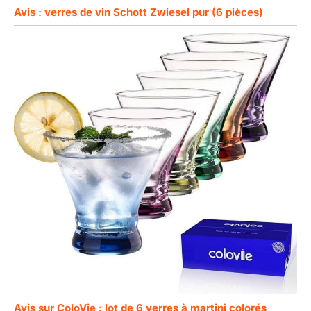
Avis : verres de vin Schott Zwiesel pur (6 pièces)
Avis sur ColoVie : lot de 6 verres à martini colorés