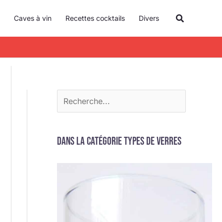
R
Recherche
Caves à vin
Recettes cocktails
Divers
e
c
h
e
r
c
h
e
Dans la catégorie Types de verres
r