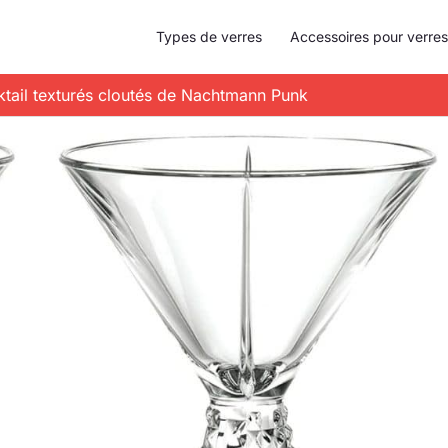
Types de verres
Accessoires pour verres
cktail texturés cloutés de Nachtmann Punk