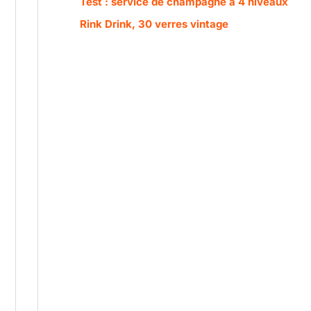
Test : service de champagne à 4 niveaux
Rink Drink, 30 verres vintage