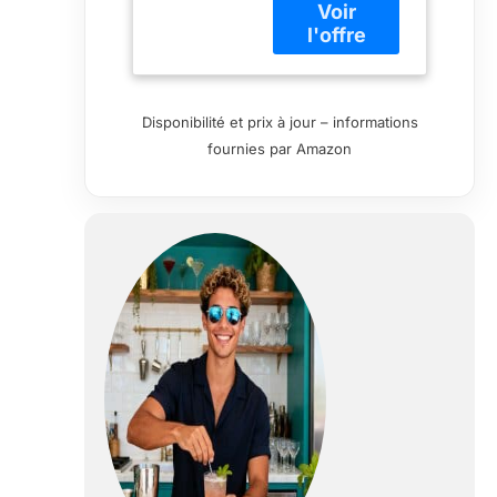
Cette imposante
collection Crystal
comprend toutes
les principales
tailles de
Disponibilité et prix à jour – informations
gobelets Ajoutez
fournies par Amazon
de la texture, de
la couleur, des
formes et
matériaux
frappants à votre
répertoire pour
égayer
instantanément
n'importe quel
menu.