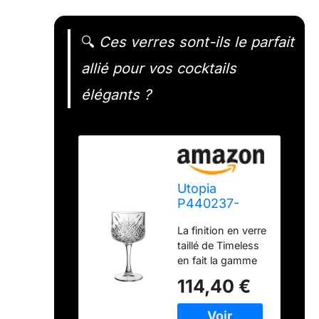
🔍
Ces verres sont-ils le parfait
allié pour vos cocktails
élégants ?
Utopia
P440237-
0000-B01012
La finition en verre
Lot de 12
taillé de Timeless
verres à
en fait la gamme
cocktail
idéale pour créer
vintage
114,40 €
un look vintage
intemporel
Cette imposante
555,7 ml