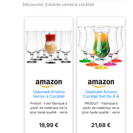
Découvrez d’autres verres à cocktail
matériaux
frappants à votre
répertoire pour
égayer
instantanément
n'importe quel
menu.
Glasmark Krosno
Glasmark Krosno
Verres à Cocktail
Cocktail Set De 6 À
Longdrink Gin Bière
Cocktail 420Ml Verre
Produit : il est fabriqué à
PRODUIT : Fabriqué à
Eau Smoothie
À Cocktail Gin Eau
partir de matériaux de la
partir de matériaux de la
Dessert Passe Au
Mix
plus haute qualité - verre
plus haute qualité - verre
Lave-Vaisselle
de haute qualité. La base
de qualité supérieure. La
Transparent 6 x 420
massive rend non
base solide rend les
ml
19,99 €
21,68 €
seulement les verres
verres non seulement
stables, mais contribue
stables, mais contribue