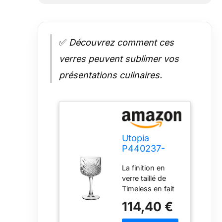
✅
Découvrez comment ces
verres peuvent sublimer vos
présentations culinaires.
Utopia
P440237-
0000-B01012
La finition en
Lot de 12
verre taillé de
verres à
Timeless en fait
cocktail
la gamme idéale
vintage
114,40 €
pour créer un
intemporel
look vintage
555,7 ml