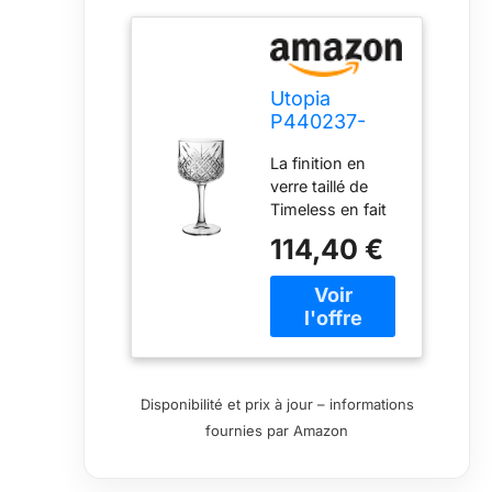
Utopia
P440237-
0000-B01012
La finition en
Lot de 12
verre taillé de
verres à
Timeless en fait
cocktail
la gamme idéale
vintage
114,40 €
pour créer un
intemporel
look vintage
555,7 ml
Cette imposante
collection Crystal
comprend toutes
les principales
tailles de
Disponibilité et prix à jour – informations
gobelets Ajoutez
fournies par Amazon
de la texture, de
la couleur, des
formes et