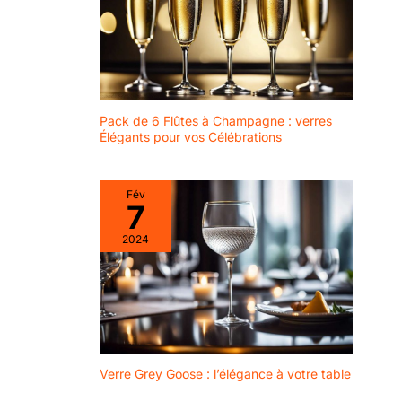
Pack de 6 Flûtes à Champagne : verres
Élégants pour vos Célébrations
Fév
7
2024
Verre Grey Goose : l’élégance à votre table