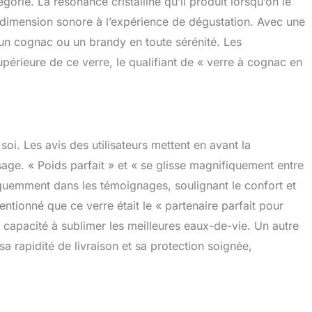
gorie. La résonance cristalline qu’il produit lorsqu’on le
e dimension sonore à l’expérience de dégustation. Avec une
 un cognac ou un brandy en toute sérénité. Les
upérieure de ce verre, le qualifiant de « verre à cognac en
soi. Les avis des utilisateurs mettent en avant la
usage. « Poids parfait » et « se glisse magnifiquement entre
équemment dans les témoignages, soulignant le confort et
ntionné que ce verre était le « partenaire parfait pour
 capacité à sublimer les meilleures eaux-de-vie. Un autre
a rapidité de livraison et sa protection soignée,