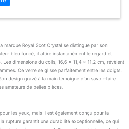
ands écossais. Joliment emballé – Livré avec un élégant
au Royal Scot Crystal dans un bleu foncé avec un lettrage
ef. Le cadeau parfait pour vous-même ou quelqu'un que
Dimensions : environ 400 ml. Lavage à la main
comme avec tous les cristaux de qualité.
 la marque Royal Scot Crystal se distingue par son
leur bleu foncé, il attire instantanément le regard et
e. Les dimensions du colis, 16,6 x 11,4 x 11,2 cm, révèlent
mmes. Ce verre se glisse parfaitement entre les doigts,
 Son design gravé à la main témoigne d’un savoir-faire
es amateurs de belles pièces.
pour les yeux, mais il est également conçu pour la
a rupture garantit une durabilité exceptionnelle, ce qui