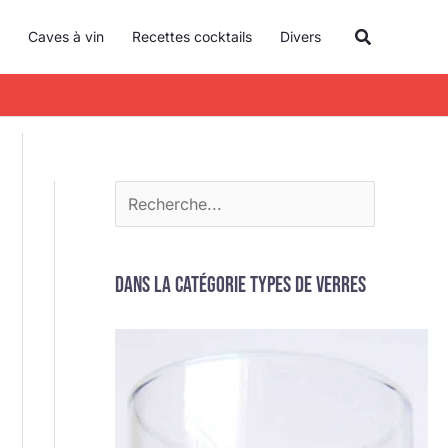
R
Recherche
Caves à vin
Recettes cocktails
Divers
e
c
h
e
r
c
h
e
Dans la catégorie Types de verres
r