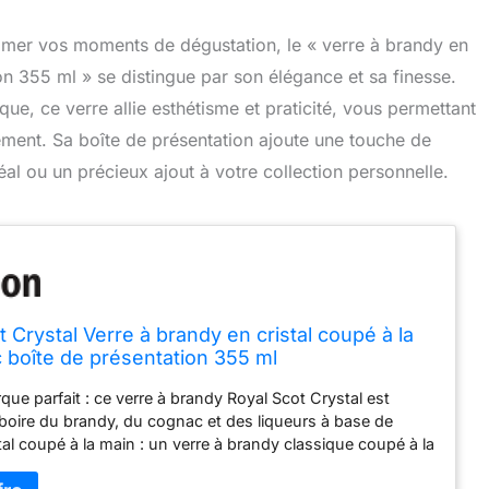
limer vos moments de dégustation, le « verre à brandy en
on 355 ml » se distingue par son élégance et sa finesse.
ue, ce verre allie esthétisme et praticité, vous permettant
ement. Sa boîte de présentation ajoute une touche de
éal ou un précieux ajout à votre collection personnelle.
 Crystal Verre à brandy en cristal coupé à la
 boîte de présentation 355 ml
que parfait : ce verre à brandy Royal Scot Crystal est
 boire du brandy, du cognac et des liqueurs à base de
tal coupé à la main : un verre à brandy classique coupé à la
 de la grande tradition des villes d'Édimbourg, de Londres