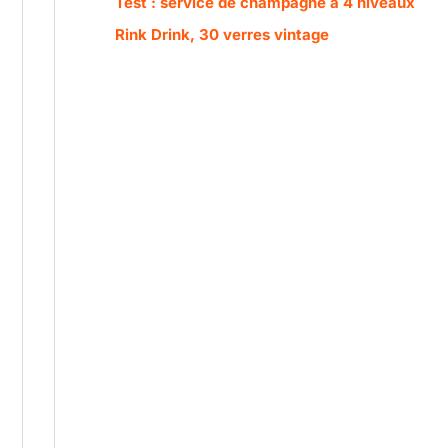
Test : service de champagne à 4 niveaux
Rink Drink, 30 verres vintage