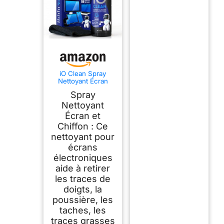
iO Clean Spray
Nettoyant Écran
pour LCD, LED et
Spray
OLED, 473 ml
Nettoyant
Écran et
Chiffon : Ce
nettoyant pour
écrans
électroniques
aide à retirer
les traces de
doigts, la
poussière, les
taches, les
traces grasses