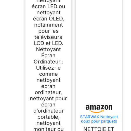
nettoyant
écran LED ou
nettoyant
écran OLED,
notamment
pour les
téléviseurs
LCD et LED.
Nettoyant
Écran
Ordinateur :
Utilisez-le
comme
nettoyant
écran
ordinateur,
nettoyant pour
écran
d’ordinateur
portable,
STARWAX Nettoyant
doux pour parquets
nettoyant
et sols stratifiés 1L
moniteur ou
NETTOIE ET