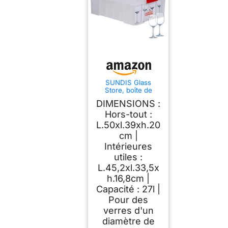
SUNDIS Glass
Store, boîte de
rangement 27L en
DIMENSIONS :
plastique transparent
pour verres,
Hors-tout :
renforcée avec
L.50xl.39xh.20
couvercle clipsable,
cm |
aptes au contact
alimentaire, parois
Intérieures
droites,
utiles :
superposable et
combinable
L.45,2xl.33,5x
h.16,8cm |
Capacité : 27l |
Pour des
verres d'un
diamètre de