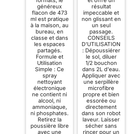
formats; le
et offre un
généreux
résultat
flacon de 473
impeccable et
ml est pratique
non glissant en
à la maison, au
un seul
bureau, en
passage.
classe et dans
CONSEILS
les espaces
D'UTILISATION
partagés.
: Dépoussiérer
Formule et
le sol, diluer
Utilisation
1/2 bouchon
Simple : Ce
dans 2L d'eau.
spray
Appliquer avec
nettoyant
une serpillère
électronique
microfibre
ne contient ni
propre et bien
alcool, ni
essorée ou
ammoniaque,
directement
ni phosphates.
dans son robot
Retirez la
laveur. Laisser
poussière libre
sécher sans
avec une
rincer pour un