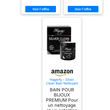
Hagerty - Silver
Clean Bain Nettoyant
pour les Bijoux en
BAIN POUR
Argent 170ml
BIJOUX
PREMIUM Pour
un nettoyage