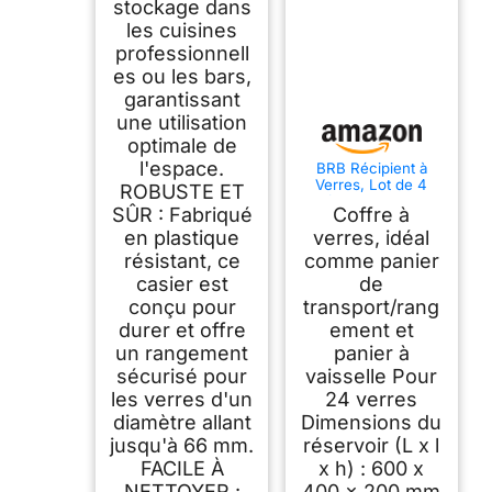
stockage dans
les cuisines
professionnell
es ou les bars,
garantissant
une utilisation
optimale de
l'espace.
BRB Récipient à
Verres, Lot de 4
ROBUSTE ET
Boîtes, 24 Verres,
SÛR : Fabriqué
Coffre à
Hauteur Max. 175
mm, Diamètre Max.
en plastique
verres, idéal
87 mm,
résistant, ce
comme panier
Polyéthylène de
casier est
de
Qualité Supérieure,
Gris
conçu pour
transport/rang
durer et offre
ement et
un rangement
panier à
sécurisé pour
vaisselle Pour
les verres d'un
24 verres
diamètre allant
Dimensions du
jusqu'à 66 mm.
réservoir (L x l
FACILE À
x h) : 600 x
NETTOYER :
400 x 200 mm