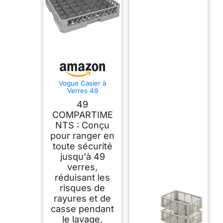
Vogue Casier à
Verres 49
Compartiments -
49
Panier Lave-Verres
Professionnel F615
COMPARTIME
NTS : Conçu
pour ranger en
toute sécurité
jusqu'à 49
verres,
réduisant les
risques de
rayures et de
casse pendant
le lavage.