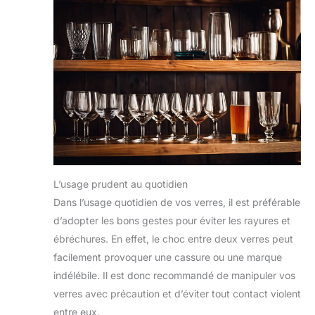
L’usage prudent au quotidien
Dans l’usage quotidien de vos verres, il est préférable
d’adopter les bons gestes pour éviter les rayures et
ébréchures. En effet, le choc entre deux verres peut
facilement provoquer une cassure ou une marque
indélébile. Il est donc recommandé de manipuler vos
verres avec précaution et d’éviter tout contact violent
entre eux.