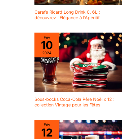
Carafe Ricard Long Drink 0, 6L :
découvrez l’Élégance à l’Apéritif
Fév
10
2024
Sous-bocks Coca-Cola Père Noël x 12 :
collection Vintage pour les Fêtes
Fév
12