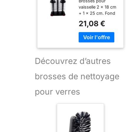
Brosses pour
l'intérieur des
vaisselle 2 x 18 cm
verres 18 cm -
+ 1 x 25 cm. Fond
25 cm - 18 cm
en plastique noir
21,08 €
de 19 x 10 cm avec
4 ventouses
puissantes. La tête
de la brosse a un
diamètre de 65
mm. Objet
Découvrez d’autres
gastronomique de
qualité digne des
brosses de nettoyage
grands
gastronomes.
pour verres