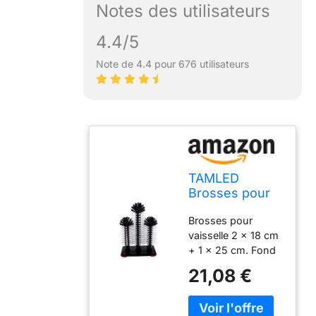
Notes des utilisateurs
4.4/5
Note de 4.4 pour 676 utilisateurs
TAMLED
Brosses pour
nettoyer
Brosses pour
l'intérieur des
vaisselle 2 x 18 cm
verres 18 cm -
+ 1 x 25 cm. Fond
25 cm - 18 cm
en plastique noir
21,08 €
de 19 x 10 cm avec
4 ventouses
puissantes. La tête