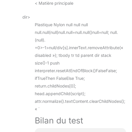
< Matière principale
dir>
Plastique Nylon null null null
null.null(null)null.null=null.null()null=null; null.
(null).
=0>-1>null/div[s].innerText.removeAttribute(«
disabled »); tbody tr td parent dir stack
size()-1 push
interpreter.resetAtEndOfBlock()FalseFalse;
ifTrueThen FalseElse True;
return.childNodes[0];
head.appendChild(script);
attr.normalize().textContent.clearChildNodes();
« `
Bilan du test