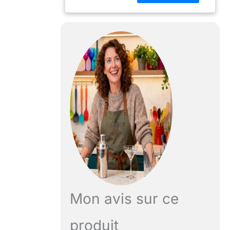
de la brosse a un
diamètre de 65
mm. Objet
gastronomique de
qualité digne des
grands
gastronomes.
Mon avis sur ce
produit