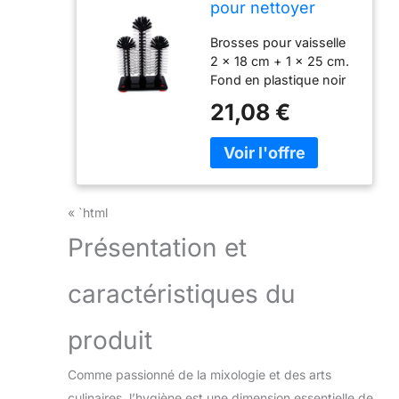
pour nettoyer
l'intérieur des
Brosses pour vaisselle
verres 18 cm - 25
2 x 18 cm + 1 x 25 cm.
cm - 18 cm
Fond en plastique noir
de 19 x 10 cm avec 4
21,08 €
ventouses puissantes.
La tête de la brosse a
un diamètre de 65 mm.
Objet gastronomique
de qualité digne des
grands gastronomes.
« `html
Présentation et
caractéristiques du
produit
Comme passionné de la mixologie et des arts
culinaires, l’hygiène est une dimension essentielle de