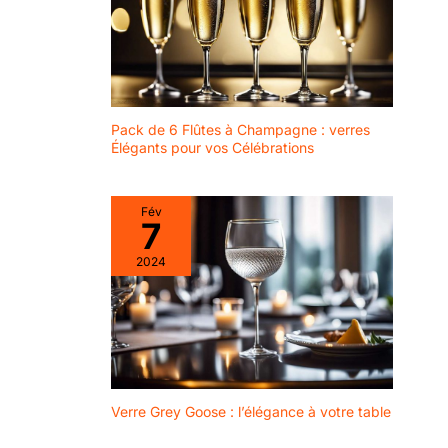
QUALITÉ – Verre premium
assurant transparence
exceptionnelle, durabilité
accrue et résistance aux
rayures et au
ternissement, conservant
son éclat même après de
nombreux lavages
Pack de 6 Flûtes à Champagne : verres
DESIGN MINIMALISTE &
QUALITÉ EUROPÉENNE –
Élégants pour vos Célébrations
Forme simple et moderne
qui s’intègre à tous les
styles de table,
fabrication européenne
Fév
garantissant savoir-faire,
7
qualité et fiabilité pour un
usage quotidien ou
2024
professionnel
Verre Grey Goose : l’élégance à votre table