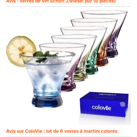
Avis : verres de vin Schott Zwiesel pur (6 pièces)
Avis sur ColoVie : lot de 6 verres à martini colorés