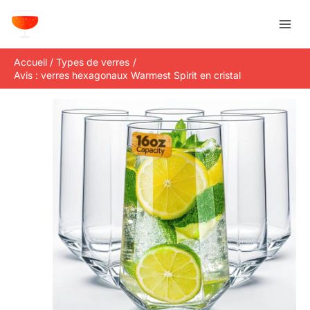
Aller
R
au
e
contenu
c
Accueil
Types de verres
h
Avis : verres hexagonaux Warmest Spirit en cristal
e
r
c
h
e
r