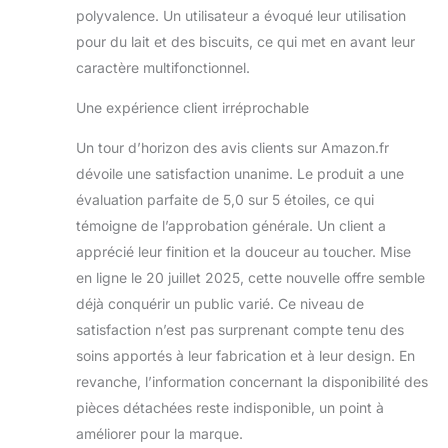
verre épais garantit
polyvalence. Un utilisateur a évoqué leur utilisation
qu'ils sont plus
pour du lait et des biscuits, ce qui met en avant leur
robustes et plus
caractère multifonctionnel.
résistants que les
verres standard. Passe
Une expérience client irréprochable
au lave-vaisselle et
facile à entretenir :
Un tour d’horizon des avis clients sur Amazon.fr
profitez d'un nettoyage
dévoile une satisfaction unanime. Le produit a une
sans effort avec ces
verres en cristal qui
évaluation parfaite de 5,0 sur 5 étoiles, ce qui
passent au lave-
témoigne de l’approbation générale. Un client a
vaisselle qui résistent
apprécié leur finition et la douceur au toucher. Mise
au trouble et aux
en ligne le 20 juillet 2025, cette nouvelle offre semble
rayures. Conçus pour
déjà conquérir un public varié. Ce niveau de
une brillance durable, ils
conservent leur
satisfaction n’est pas surprenant compte tenu des
brillance lavage après
soins apportés à leur fabrication et à leur design. En
lavage.
revanche, l’information concernant la disponibilité des
pièces détachées reste indisponible, un point à
améliorer pour la marque.