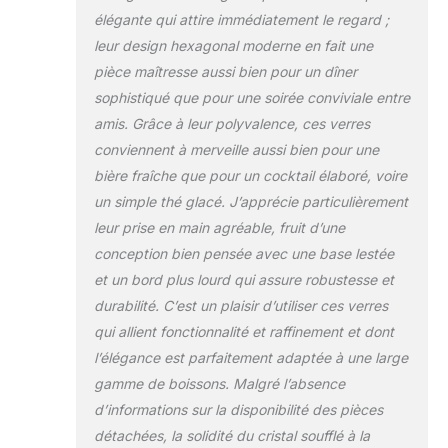
conçus pour améliorer
élégante qui attire immédiatement le regard ;
votre expérience de
leur design hexagonal moderne en fait une
boisson, ces verres à
eau highball sont
pièce maîtresse aussi bien pour un dîner
parfaits pour les
sophistiqué que pour une soirée conviviale entre
boissons
amis. Grâce à leur polyvalence, ces verres
rafraîchissantes et
conviennent à merveille aussi bien pour une
glacées. Que vous
sirotiez un cocktail frais
bière fraîche que pour un cocktail élaboré, voire
ou que vous profitiez
un simple thé glacé. J’apprécie particulièrement
de votre café glacé le
leur prise en main agréable, fruit d’une
matin, ces gobelets
conception bien pensée avec une base lestée
gardent vos boissons
croustillantes et
et un bord plus lourd qui assure robustesse et
fraîches. Base lourde et
durabilité. C’est un plaisir d’utiliser ces verres
stable pour plus de
qui allient fonctionnalité et raffinement et dont
stabilité : chaque verre
l’élégance est parfaitement adaptée à une large
dispose d'une base
gamme de boissons. Malgré l’absence
lestée pour éviter le
basculement et
d’informations sur la disponibilité des pièces
améliorer la durabilité.
détachées, la solidité du cristal soufflé à la
La construction en