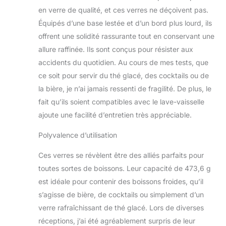
votre expérience de
en verre de qualité, et ces verres ne déçoivent pas.
boisson, ces verres à
Équipés d’une base lestée et d’un bord plus lourd, ils
eau highball sont
offrent une solidité rassurante tout en conservant une
parfaits pour les
allure raffinée. Ils sont conçus pour résister aux
boissons
rafraîchissantes et
accidents du quotidien. Au cours de mes tests, que
glacées. Que vous
ce soit pour servir du thé glacé, des cocktails ou de
sirotiez un cocktail frais
la bière, je n’ai jamais ressenti de fragilité. De plus, le
ou que vous profitiez
fait qu’ils soient compatibles avec le lave-vaisselle
de votre café glacé le
matin, ces gobelets
ajoute une facilité d’entretien très appréciable.
gardent vos boissons
Polyvalence d’utilisation
croustillantes et
fraîches. Base lourde et
Ces verres se révèlent être des alliés parfaits pour
stable pour plus de
stabilité : chaque verre
toutes sortes de boissons. Leur capacité de 473,6 g
dispose d'une base
est idéale pour contenir des boissons froides, qu’il
lestée pour éviter le
s’agisse de bière, de cocktails ou simplement d’un
basculement et
verre rafraîchissant de thé glacé. Lors de diverses
améliorer la durabilité.
La construction en
réceptions, j’ai été agréablement surpris de leur