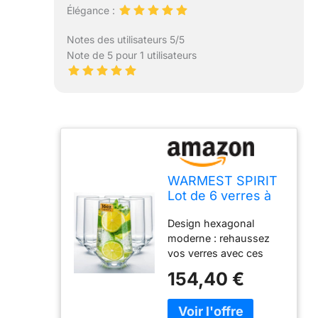
Élégance :
Notes des utilisateurs 5/5
Note de 5 pour 1 utilisateurs
WARMEST SPIRIT
Lot de 6 verres à
boisson en cristal
Design hexagonal
- Design
moderne : rehaussez
hexagonal - Verre
vos verres avec ces
à bière de 473,6 g
verres en cristal de
et verre Highball -
154,40 €
473,6 g, dotés d'une
Modernes pour
forme hexagonale
bière, cocktails,
élégante. Leur design
thé glacé,