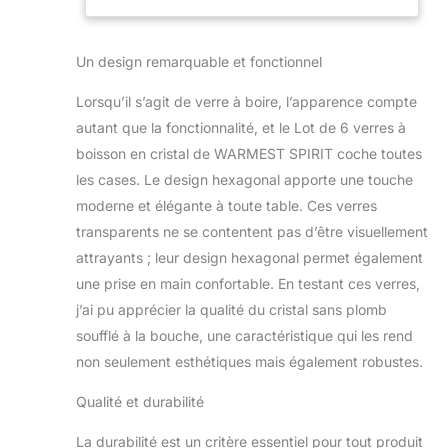
contemporain ajoute
boissons froides
une touche
et utilisation
sophistiquée, parfait
Un design remarquable et fonctionnel
pour les occasions
décontractées et
Lorsqu’il s’agit de verre à boire, l’apparence compte
formelles. Cristal sans
autant que la fonctionnalité, et le Lot de 6 verres à
plomb de qualité
supérieure : fabriqué à
boisson en cristal de WARMEST SPIRIT coche toutes
partir de cristal soufflé à
les cases. Le design hexagonal apporte une touche
la bouche de haute
moderne et élégante à toute table. Ces verres
qualité, ce lot de 6
transparents ne se contentent pas d’être visuellement
grands verres offre une
clarté et une durabilité
attrayants ; leur design hexagonal permet également
exceptionnelles. Idéal
une prise en main confortable. En testant ces verres,
pour le thé glacé, le
j’ai pu apprécier la qualité du cristal sans plomb
café glacé, les
soufflé à la bouche, une caractéristique qui les rend
cocktails, la bière, le jus,
le soda et l'eau avec
non seulement esthétiques mais également robustes.
une touche raffinée.
Qualité et durabilité
Parfait pour les
boissons froides :
La durabilité est un critère essentiel pour tout produit
conçus pour améliorer