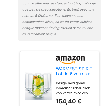
bouche offre une résistance durable qui n’exige
verre épais garantit
que peu de préoccupations. En bref, avec une
qu'ils sont plus
robustes et plus
note de 5 étoiles sur 5 en moyenne des
résistants que les
commentaires client, ce lot de verres sublime
verres standard. Passe
chaque moment de dégustation d’une touche
au lave-vaisselle et
de raffinement unique.
facile à entretenir :
profitez d'un nettoyage
sans effort avec ces
verres en cristal qui
passent au lave-
vaisselle qui résistent
au trouble et aux
WARMEST SPIRIT
rayures. Conçus pour
Lot de 6 verres à
une brillance durable, ils
boisson en cristal
conservent leur
Design hexagonal
- Design
brillance lavage après
moderne : rehaussez
hexagonal - Verre
lavage.
vos verres avec ces
à bière de 473,6 g
verres en cristal de
et verre Highball -
154,40 €
473,6 g, dotés d'une
Modernes pour