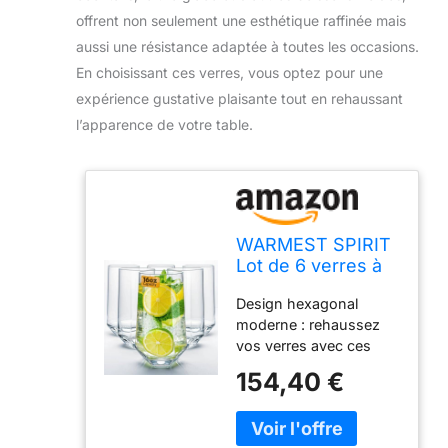
offrent non seulement une esthétique raffinée mais
aussi une résistance adaptée à toutes les occasions.
En choisissant ces verres, vous optez pour une
expérience gustative plaisante tout en rehaussant
l’apparence de votre table.
WARMEST SPIRIT
Lot de 6 verres à
boisson en cristal
Design hexagonal
- Design
moderne : rehaussez
hexagonal - Verre
vos verres avec ces
à bière de 473,6 g
verres en cristal de
et verre Highball -
154,40 €
473,6 g, dotés d'une
Modernes pour
forme hexagonale
bière, cocktails,
élégante. Leur design
thé glacé,