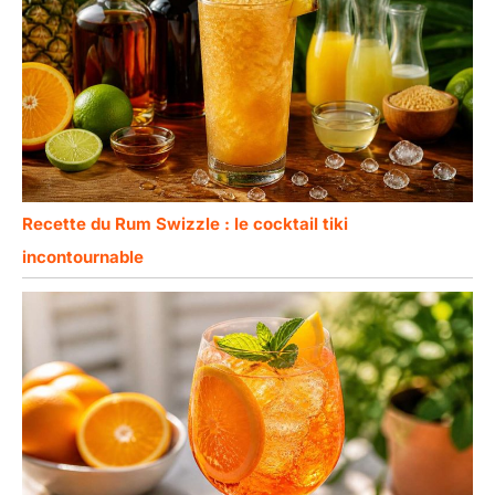
d'Thanksgiving, de
Noël, de la Fête des
Mères ou de la Fête
des Pères, et bien
d'autres
événements encore
Recette du Rum Swizzle : le cocktail tiki
incontournable