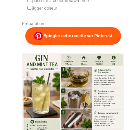
passoire à cocktail hawthorne
jigger doseur
Préparation
Épingler cette recette sur Pinterest