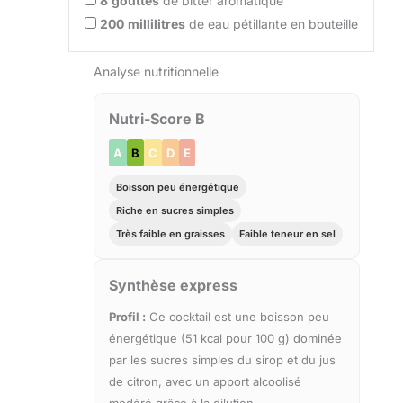
8
gouttes
de bitter aromatique
200
millilitres
de eau pétillante en bouteille
Analyse nutritionnelle
Nutri-Score B
A
B
C
D
E
Boisson peu énergétique
Riche en sucres simples
Très faible en graisses
Faible teneur en sel
Synthèse express
Profil :
Ce cocktail est une boisson peu
énergétique (51 kcal pour 100 g) dominée
par les sucres simples du sirop et du jus
de citron, avec un apport alcoolisé
modéré grâce à la dilution.