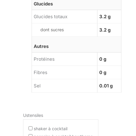
Glucides
Glucides totaux
3.2 g
dont sucres
3.2 g
Autres
Protéines
0 g
Fibres
0 g
Sel
0.01 g
Ustensiles
shaker à cocktail