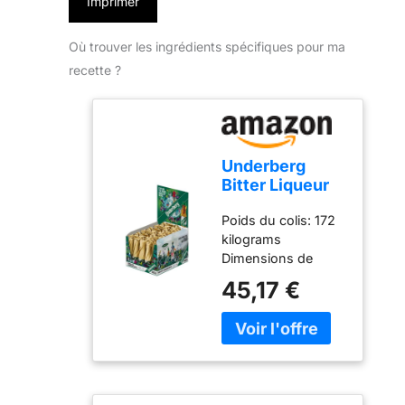
Imprimer
Où trouver les ingrédients spécifiques pour ma
recette ?
Underberg
Bitter Liqueur
Herbale 2 cl 30
Poids du colis: 172
Pièces
kilograms
Dimensions de
l'emballage de
45,17 €
l'article: 113 L x 174
H x 141 W
(centimeters) Une
liqueur amère
élaborée à partir
d'herbes