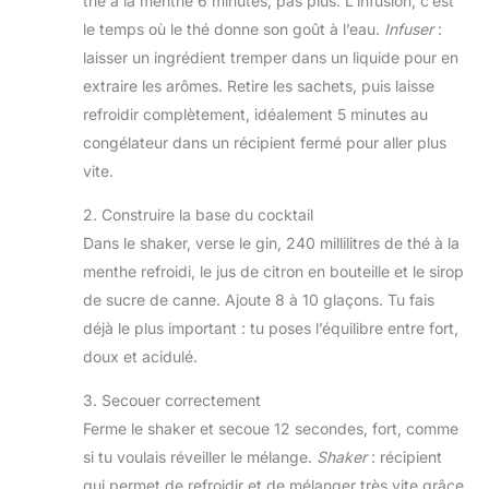
thé à la menthe 6 minutes, pas plus. L’infusion, c’est
le temps où le thé donne son goût à l’eau.
Infuser
:
laisser un ingrédient tremper dans un liquide pour en
extraire les arômes. Retire les sachets, puis laisse
refroidir complètement, idéalement 5 minutes au
congélateur dans un récipient fermé pour aller plus
vite.
2. Construire la base du cocktail
Dans le shaker, verse le gin, 240 millilitres de thé à la
menthe refroidi, le jus de citron en bouteille et le sirop
de sucre de canne. Ajoute 8 à 10 glaçons. Tu fais
déjà le plus important : tu poses l’équilibre entre fort,
doux et acidulé.
3. Secouer correctement
Ferme le shaker et secoue 12 secondes, fort, comme
si tu voulais réveiller le mélange.
Shaker
: récipient
qui permet de refroidir et de mélanger très vite grâce