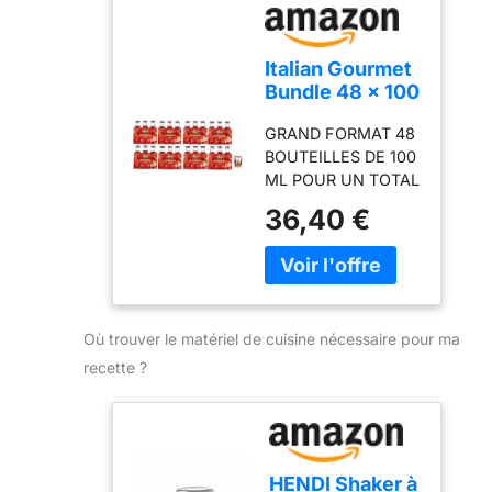
aromatiques en
provenance de 43
pays Contient 44%
Italian Gourmet
d'alcool
Bundle 48 x 100
ml Bitter Rouge
GRAND FORMAT 48
Apéritif Sans
BOUTEILLES DE 100
Alcool + Italian
ML POUR UN TOTAL
Gourmet Polpa,
DE 4,8 L, IDÉAL
8 Packs de 6
36,40 €
POUR STOCK,
Bouteilles,
RÉCEPTIONS ET
Boisson Rouge
USAGE RÉGULIER
Gazeuse
Italian Gourmet
Saveur Amère
propose un bundle
et Agrumes
Où trouver le matériel de cuisine nécessaire pour ma
pratique et à forte
valeur perçue
recette ?
composé de 48
bouteilles en verre
de 100 ml, soit un
volume total de 4,8
litres, présenté selon
HENDI Shaker à