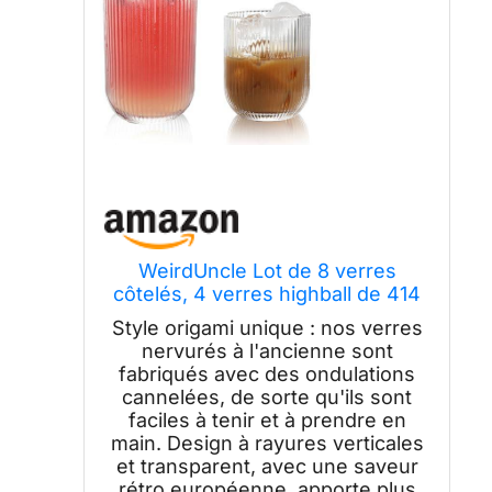
WeirdUncle Lot de 8 verres
côtelés, 4 verres highball de 414
ml et 4 verres à boire de 255,1 g,
Style origami unique : nos verres
transparents, style origami,
nervurés à l'ancienne sont
design cannelé, pour lait, eau,
fabriqués avec des ondulations
cocktail, jus, bière, brosse à
cannelées, de sorte qu'ils sont
dents,
faciles à tenir et à prendre en
main. Design à rayures verticales
et transparent, avec une saveur
rétro européenne, apporte plus