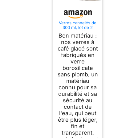
Verres cannelés de
300 ml, lot de 2
verres à café avec
Bon matériau :
pailles en verre
côtelées, pour
nos verres à
gastronomie, eau,
café glacé sont
jus de fruits, bière,
fabriqués en
verres universels
verre
borosilicate
sans plomb, un
matériau
connu pour sa
durabilité et sa
sécurité au
contact de
l'eau, qui peut
être plus léger,
fin et
transparent,