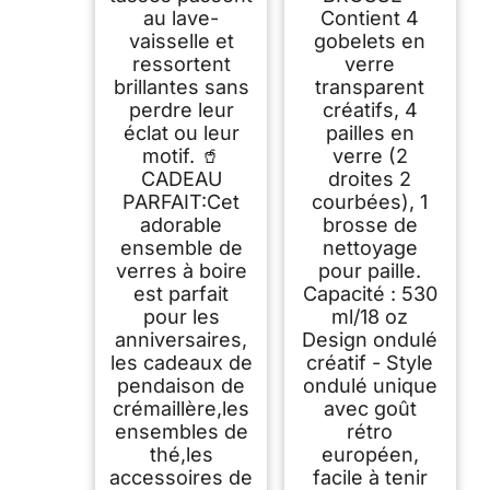
au lave-
Contient 4
vaisselle et
gobelets en
ressortent
verre
brillantes sans
transparent
perdre leur
créatifs, 4
éclat ou leur
pailles en
motif. 🥤
verre (2
CADEAU
droites 2
PARFAIT:Cet
courbées), 1
adorable
brosse de
ensemble de
nettoyage
verres à boire
pour paille.
est parfait
Capacité : 530
pour les
ml/18 oz
anniversaires,
Design ondulé
les cadeaux de
créatif - Style
pendaison de
ondulé unique
crémaillère,les
avec goût
ensembles de
rétro
thé,les
européen,
accessoires de
facile à tenir