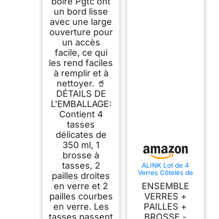
boire Pgtc ont
un bord lisse
avec une large
ouverture pour
un accès
facile, ce qui
les rend faciles
à remplir et à
nettoyer. 🥤
DÉTAILS DE
L'EMBALLAGE:
Contient 4
tasses
délicates de
350 ml, 1
brosse à
tasses, 2
ALINK Lot de 4
Verres Côtelés de
pailles droites
530 ml Avec Pailles
en verre et 2
ENSEMBLE
en Verre - Pour
Café Glacé, Eau,
pailles courbes
VERRES +
Long Drink, Cocktail,
en verre. Les
PAILLES +
Soda - Idée Cadeau
tasses passent
BROSSE -