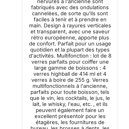
nervurés à l'ancienne sont
design cannelé, pour lait, eau,
fabriqués avec des ondulations
cocktail, jus, bière, brosse à
cannelées, de sorte qu'ils sont
dents,
faciles à tenir et à prendre en
main. Design à rayures verticales
et transparent, avec une saveur
rétro européenne, apporte plus
de confort. Parfait pour un usage
quotidien et la plupart des types
d'activités. Multifonction : lot de 8
verres parfaits pour coiffer une
large gamme de boissons : 4
verres highball de 414 ml et 4
verres à boire de 255 g. Verres
multifonctionnels à l'ancienne,
parfaits pour toute boisson, tels
que le vin, les cocktails, le jus, le
lait, le whisky, l'eau, etc. , et ils
peuvent également faire un
excellent présentoir pour les
étagères, les fournitures de
bureau, les brosses à dents, les