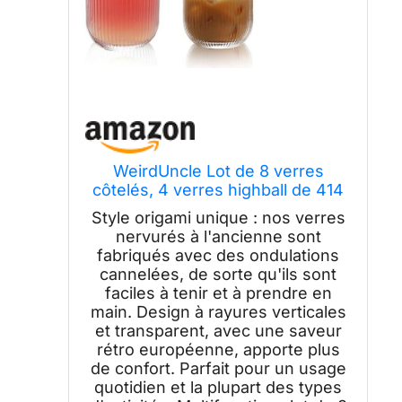
WeirdUncle Lot de 8 verres
côtelés, 4 verres highball de 414
ml et 4 verres à boire de 255,1 g,
Style origami unique : nos verres
transparents, style origami,
nervurés à l'ancienne sont
design cannelé, pour lait, eau,
fabriqués avec des ondulations
cocktail, jus, bière, brosse à
cannelées, de sorte qu'ils sont
dents,
faciles à tenir et à prendre en
main. Design à rayures verticales
et transparent, avec une saveur
rétro européenne, apporte plus
de confort. Parfait pour un usage
quotidien et la plupart des types