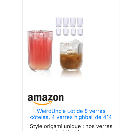
WeirdUncle Lot de 8 verres
côtelés, 4 verres highball de 414
ml et 4 verres à boire de 255,1 g,
Style origami unique : nos verres
transparents, style origami,