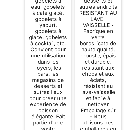
gobelets à
desserts et
eau, gobelets
autres endroits
à café glacé,
RESISTANT AU
gobelets à
LAVE-
yaourt,
VAISSELLE -
gobelets à
Fabriqué en
glace, gobelets
verre
à cocktail, etc.
borosilicate de
Convient pour
haute qualité,
une utilisation
robuste, épais
dans les
et durable,
foyers, les
résistant aux
bars, les
chocs et aux
magasins de
éclats,
desserts et
résistant au
autres lieux
lave-vaisselle
pour créer une
et facile à
expérience de
nettoyer
boisson
Emballage sûr
élégante. Fait
- Nous
partie d'une
utilisons des
vaste
emballages en