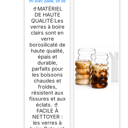
ml avec paille, lot de
4 verres en verre
🥤MATÉRIEL
côtelés
DE HAUTE
QUALITÉ:Les
verres à boire
clairs sont en
verre
borosilicaté de
haute qualité,
épais et
durable,
parfaits pour
les boissons
chaudes et
froides,
résistent aux
fissures et aux
éclats. 🥤
FACILE À
NETTOYER :
les verres à