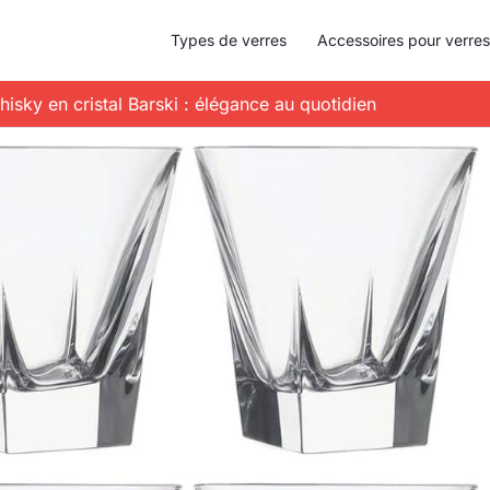
Types de verres
Accessoires pour verres
hisky en cristal Barski : élégance au quotidien