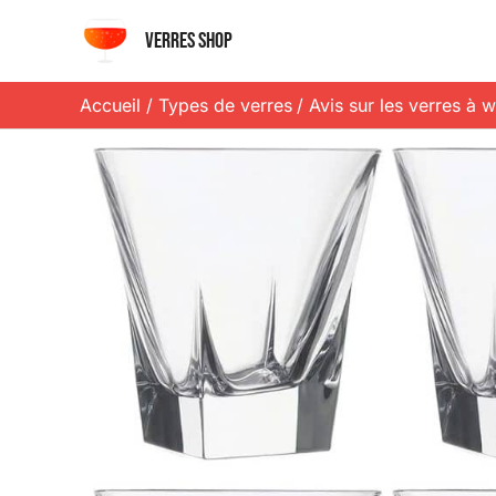
Aller
Verres shop
au
contenu
Accueil
Types de verres
Avis sur les verres à w