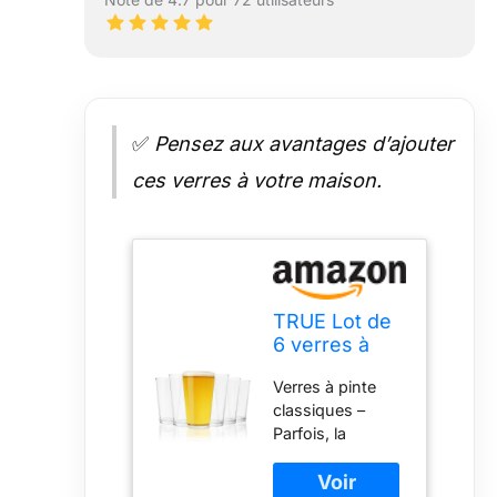
✅
Pensez aux avantages d’ajouter
ces verres à votre maison.
TRUE Lot de
6 verres à
bière - Passe
Verres à pinte
au lave-
classiques –
vaisselle -
Parfois, la
473 ml -
simplicité est
Transparent
préférable. Nos