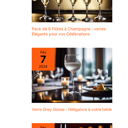
True rend le
divertissement
simple et élégant
avec des
ustensiles de
Pack de 6 Flûtes à Champagne : verres
service élégants
Élégants pour vos Célébrations
et polyvalents,
des ensembles
de verrerie et des
Fév
7
accessoires
divertissants.
2024
Combinant un
design épuré et
une utilité
fonctionnelle,
True élève les
bases.
Verre Grey Goose : l’élégance à votre table
Fév