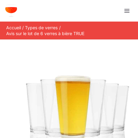
Aller
R
au
e
contenu
c
Accueil
Types de verres
h
Avis sur le lot de 6 verres à bière TRUE
e
r
c
h
e
r