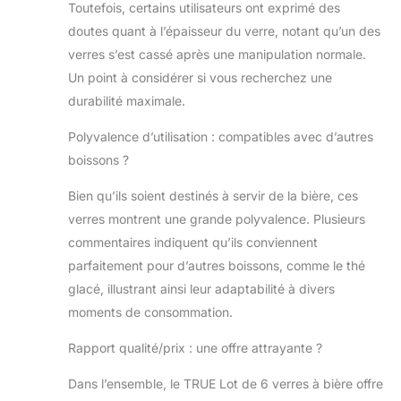
sensation solide
Toutefois, certains utilisateurs ont exprimé des
dans la main,
doutes quant à l’épaisseur du verre, notant qu’un des
tandis que le verre
verres s’est cassé après une manipulation normale.
transparent
Un point à considérer si vous recherchez une
montre la teinte
de votre Pilsner
durabilité maximale.
ou Lager. Faites le
Polyvalence d’utilisation : compatibles avec d’autres
plein de verres à
bière empilables
boissons ?
pour votre bar à
domicile. Grands
Bien qu’ils soient destinés à servir de la bière, ces
verres pour bière,
verres montrent une grande polyvalence. Plusieurs
margaritas, et plus
commentaires indiquent qu’ils conviennent
encore – En plus
parfaitement pour d’autres boissons, comme le thé
de votre IPA
brumeuse
glacé, illustrant ainsi leur adaptabilité à divers
préférée, ces
moments de consommation.
grands verres à
boire sont parfaits
Rapport qualité/prix : une offre attrayante ?
pour les
margaritas, les
Dans l’ensemble, le TRUE Lot de 6 verres à bière offre
juleps à la