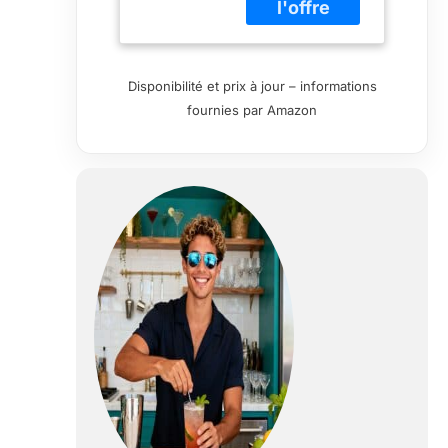
verres à bière ont
une silhouette
classique qui est
parfaite pour
Disponibilité et prix à jour – informations
servir une IPA,
fournies par Amazon
Pilsner, Lager, et
toute autre
boisson que
vous aimez.
Obtenez la
sensation de
votre pub de
quartier dans
votre cuisine
avec ces verres
de bar. Verres à
boire ou à soda
transparents
robustes : les
parois robustes
et la base lourde
de ce gobelet de