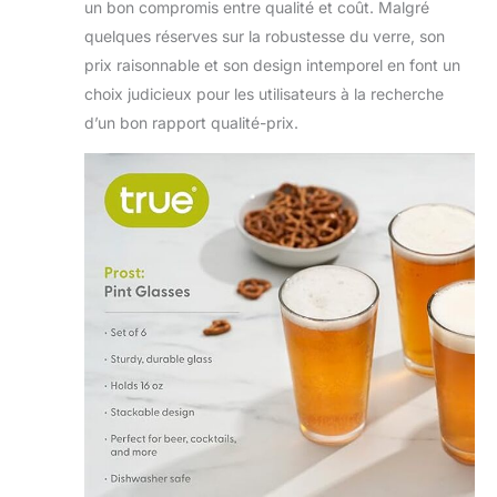
un bon compromis entre qualité et coût. Malgré
menthe, le café
quelques réserves sur la robustesse du verre, son
glacé et toute
prix raisonnable et son design intemporel en font un
boisson froide.
Réfrigérez au
choix judicieux pour les utilisateurs à la recherche
congélateur pour
d’un bon rapport qualité-prix.
garder les
boissons très
froides. Ensemble
de verres qui
passent au lave-
vaisselle : les
gobelets en verre
sont essentiels
pour tous ceux
qui mélangent des
boissons à la
maison ou aiment
leur IPA dans un
verre froid. Le
design empilable
rend ces tasses