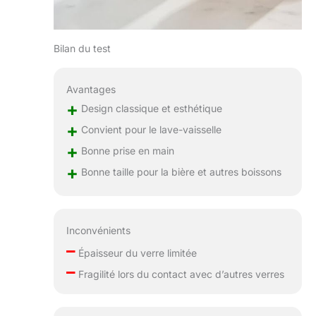
en verre pour
cuisine ou bar
faciles à ranger.
Bilan du test
Les bases
quotidiennes sont
améliorées : True
Avantages
rend le
+
Design classique et esthétique
divertissement
+
simple et élégant
Convient pour le lave-vaisselle
avec des
+
Bonne prise en main
ustensiles de
+
Bonne taille pour la bière et autres boissons
service élégants
et polyvalents,
des ensembles de
verrerie et des
Inconvénients
accessoires
–
divertissants.
Épaisseur du verre limitée
Combinant un
–
Fragilité lors du contact avec d’autres verres
design épuré et
une utilité
fonctionnelle, True