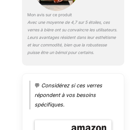
473,6 g lui
donnent une
Mon avis sur ce produit
sensation solide
Avec une moyenne de 4,7 sur 5 étoiles, ces
dans la main,
verres à bière ont su convaincre les utilisateurs.
tandis que le
verre transparent
Leurs avantages résident dans leur esthétisme
montre la teinte
et leur commodité, bien que la robustesse
de votre Pilsner
puisse être un bémol pour certains.
ou Lager. Faites
le plein de verres
à bière
empilables pour
votre bar à
💬
Considérez si ces verres
domicile. Grands
verres pour bière,
répondent à vos besoins
margaritas, et
plus encore – En
spécifiques.
plus de votre IPA
brumeuse
préférée, ces
grands verres à