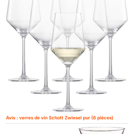
Avis : verres de vin Schott Zwiesel pur (6 pièces)