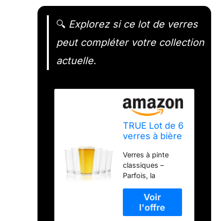
🔍
Explorez si ce lot de verres
peut compléter votre collection
actuelle.
TRUE Lot de 6
verres à bière
- Passe au
Verres à pinte
lave-vaisselle
classiques –
- 473 ml -
Parfois, la
Transparent
simplicité est
préférable. Nos
verres à bière ont
une silhouette