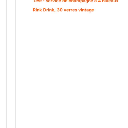
Test : service de champagne à 4 niveaux
Rink Drink, 30 verres vintage