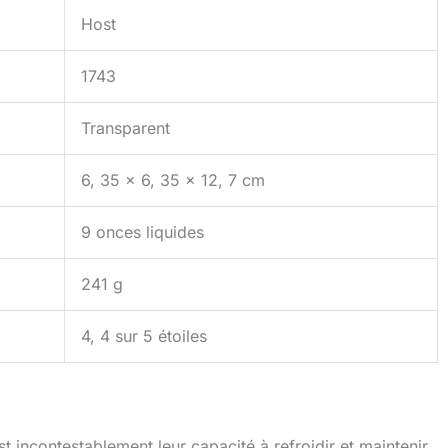
Host
1743
Transparent
6, 35 x 6, 35 x 12, 7 cm
9 onces liquides
241 g
4, 4 sur 5 étoiles
st incontestablement leur capacité à refroidir et maintenir