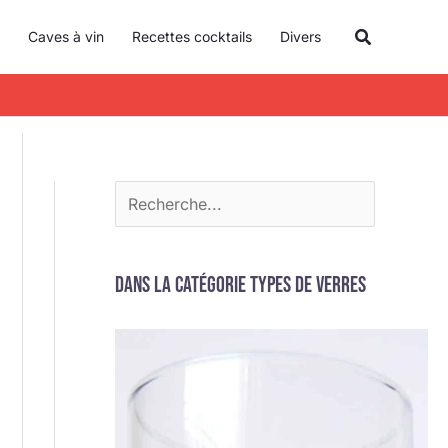
R
Recherche
Caves à vin
Recettes cocktails
Divers
e
c
h
e
r
c
h
e
Dans la catégorie Types de verres
r