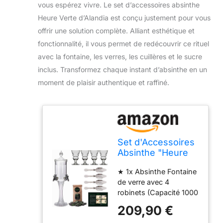
vous espérez vivre. Le set d’accessoires absinthe
Heure Verte d’Alandia est conçu justement pour vous
offrir une solution complète. Alliant esthétique et
fonctionnalité, il vous permet de redécouvrir ce rituel
avec la fontaine, les verres, les cuillères et le sucre
inclus. Transformez chaque instant d’absinthe en un
moment de plaisir authentique et raffiné.
Set d'Accessoires
Absinthe "Heure
Verte" de
★ 1x Absinthe Fontaine
ALANDIA | 1x
de verre avec 4
Fontaine à
robinets (Capacité 1000
Absinthe | 4x
ml) ★ 4x Verres à
Verres avec
209,90 €
Absinthe "Pontarlier"
Reservoir | 4x