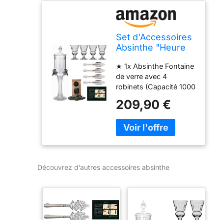
Set d'Accessoires
Absinthe "Heure
Verte" de
★ 1x Absinthe Fontaine
ALANDIA | 1x
de verre avec 4
Fontaine à
robinets (Capacité 1000
Absinthe | 4x
ml) ★ 4x Verres à
Verres avec
209,90 €
Absinthe "Pontarlier"
Reservoir | 4x
avec reservoir
Cuillères | 1x
(Capacité 300 ml) ★ 4x
Sachet de Sucre
Cuillères à Absinthe
authentique (Acier
inoxydable) ★ 1x Sucre
Découvrez d’autres accessoires absinthe
à Absinthe (Sachet de
180 gr) ✅ Avec la
fontaine Absinthe vous
pouvez réaliser une des
meilleur Louche