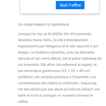
avec reservoir
Cuillères | 1x
(Capacité 300 ml) ★ 4x
Sachet de Sucre
Cuillères à Absinthe
authentique (Acier
inoxydable) ★ 1x Sucre
Un design élégant et sophistiqué
à Absinthe (Sachet de
180 gr) ✅ Avec la
Lorsque j’ai reçu le ALANDIA Set d’Accessoires
fontaine Absinthe vous
Absinthe Heure Verte, j’ai été immédiatement
pouvez réaliser une des
meilleur Louche
impressionné par l’élégance et le soin apporté à son
possible. Le Louche a
design. La fontaine à absinthe, avec sa silhouette
une givrure blanche qui
élancée et son verre délicat, est la pièce maîtresse de
se montre lors du
cet ensemble. Elle attire naturellement le regard, et
mélange avec l’absinthe
et l´eau.
ses dimensions généreuses (20 x 20 x 46 cm)
confèrent une certaine présence à l’ensemble. Les
commentaires des clients le confirment : beaucoup
ont été séduits par son allure qui décore joliment une
table et invite à partager un moment convivial et
raffiné.