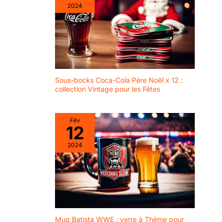
2024
Sous-bocks Coca-Cola Père Noël x 12 :
collection Vintage pour les Fêtes
Fév
12
2024
Mug Batista WWE : verre à Thème pour