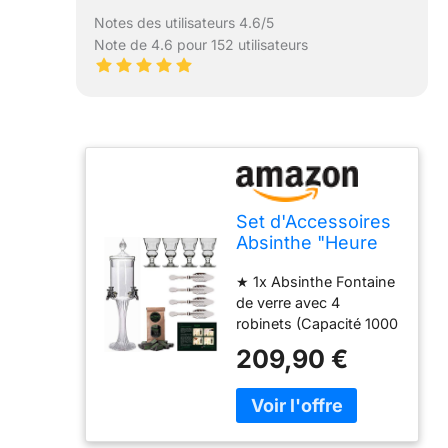
Notes des utilisateurs 4.6/5
Note de 4.6 pour 152 utilisateurs
Set d'Accessoires
Absinthe "Heure
Verte" de
★ 1x Absinthe Fontaine
ALANDIA | 1x
de verre avec 4
Fontaine à
robinets (Capacité 1000
Absinthe | 4x
ml) ★ 4x Verres à
Verres avec
209,90 €
Absinthe "Pontarlier"
Reservoir | 4x
avec reservoir
Cuillères | 1x
(Capacité 300 ml) ★ 4x
Sachet de Sucre
Cuillères à Absinthe