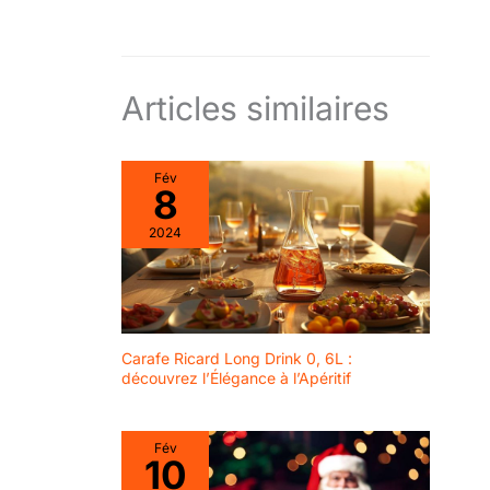
blanche qui se montre
lors du mélange avec
l’absinthe et l'eau.
Articles similaires
Fév
8
2024
Carafe Ricard Long Drink 0, 6L :
découvrez l’Élégance à l’Apéritif
Fév
10