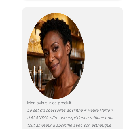
authentique (Acier
inoxydable) ★ 1x Sucre
à Absinthe (Sachet de
180 gr) ✅ Avec la
fontaine Absinthe vous
pouvez réaliser une des
meilleur Louche
possible. Le Louche a
une givrure blanche qui
se montre lors du
mélange avec l’absinthe
et l´eau.
Mon avis sur ce produit
Le set d’accessoires absinthe « Heure Verte »
d’ALANDIA offre une expérience raffinée pour
tout amateur d’absinthe avec son esthétique