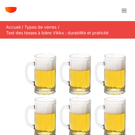
Aller
R
au
e
contenu
c
Accueil
Types de verres
h
Test des tasses à bière Vikko : durabilité et praticité
e
r
c
h
e
r