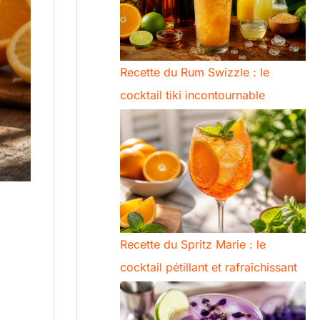
Recette du Rum Swizzle : le
cocktail tiki incontournable
Recette du Spritz Marie : le
cocktail pétillant et rafraîchissant