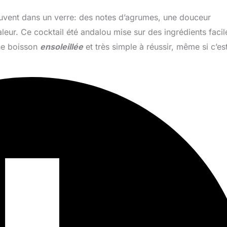
souvent dans un verre: des notes d’agrumes, une douceur
leur. Ce cocktail été andalou mise sur des ingrédients facil
une boisson
ensoleillée
et très simple à réussir, même si c’es