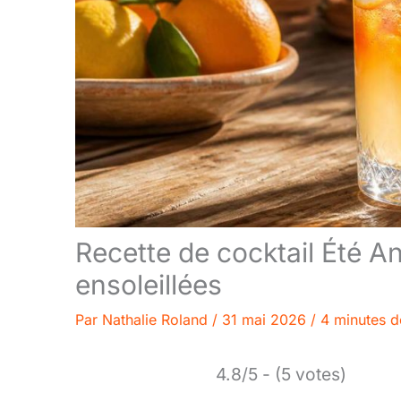
Recette de cocktail Été An
ensoleillées
Par
Nathalie Roland
/
31 mai 2026
/
4 minutes d
4.8/5 - (5 votes)