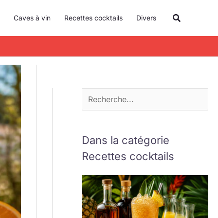
R
Recherche
Caves à vin
Recettes cocktails
Divers
e
c
h
e
r
c
h
e
Dans la catégorie
r
Recettes cocktails