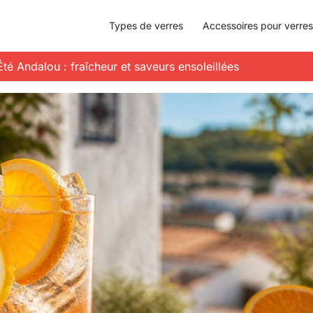
Types de verres
Accessoires pour verres
Été Andalou : fraîcheur et saveurs ensoleillées