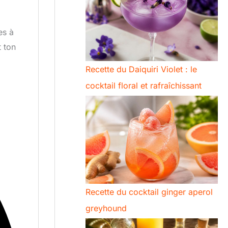
es à
t ton
Recette du Daiquiri Violet : le
cocktail floral et rafraîchissant
Recette du cocktail ginger aperol
greyhound