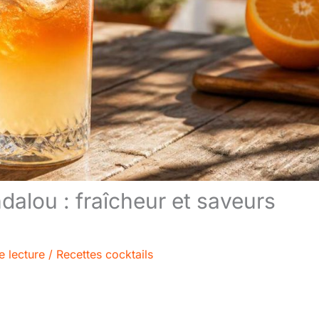
dalou : fraîcheur et saveurs
e lecture
/
Recettes cocktails