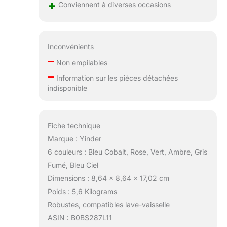
+
Conviennent à diverses occasions
même la crème
glacée et le yaourt
parfait. La verrerie
à pied colorée
Inconvénients
peut être une
–
décoration
Non empilables
fantaisie dans
–
Information sur les pièces détachées
votre maison, fête
indisponible
et jardin, vous
pouvez également
les assortir avec
vos plats ou
Fiche technique
meubles avec le
Marque : Yinder
même style ou
6 couleurs : Bleu Cobalt, Rose, Vert, Ambre, Gris
couleurs
Fumé, Bleu Ciel
Dimensions : 8,64 x 8,64 x 17,02 cm
Poids : 5,6 Kilograms
Robustes, compatibles lave-vaisselle
ASIN : B0BS287L11