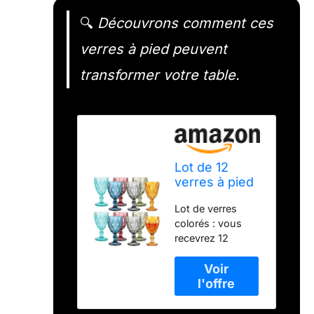
🔍
Découvrons comment ces
verres à pied peuvent
transformer votre table.
Lot de 12
verres à pied
vintage en
Lot de verres
vrac de 283,5
colorés : vous
g - Verres à
recevrez 12
vin à pied en
paquets de
cristal - Motif
gobelets à vin de
diamant -
6 couleurs
Pour fête,
différentes, 2
mariage, bar,
paquets de