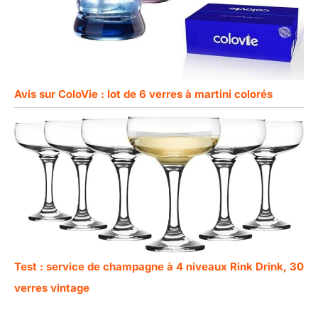
Avis sur ColoVie : lot de 6 verres à martini colorés
Test : service de champagne à 4 niveaux Rink Drink, 30
verres vintage