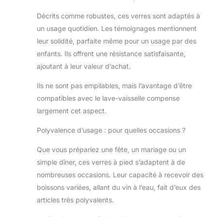
cobalt, le rose, le
vert, l'ambre, le
Décrits comme robustes, ces verres sont adaptés à
gris fumé et le
un usage quotidien. Les témoignages mentionnent
bleu ciel. La
leur solidité, parfaite même pour un usage par des
texture du design
enfants. Ils offrent une résistance satisfaisante,
pressé au diamant
ajoutant à leur valeur d’achat.
est à l'extérieur du
verre, ce qui le
Ils ne sont pas empilables, mais l’avantage d’être
rend facile à tenir.
Les tasses à pied
compatibles avec le lave-vaisselle compense
ajouteront un peu
largement cet aspect.
de classe à votre
table de dîner ou
Polyvalence d’usage : pour quelles occasions ?
placard de maison
Matériau en verre
Que vous prépariez une fête, un mariage ou un
robuste : nos
simple dîner, ces verres à pied s’adaptent à de
verres à motif
nombreuses occasions. Leur capacité à recevoir des
diamant sont
boissons variées, allant du vin à l’eau, fait d’eux des
fabriqués en verre
coloré durable,
articles très polyvalents.
solide et épais,