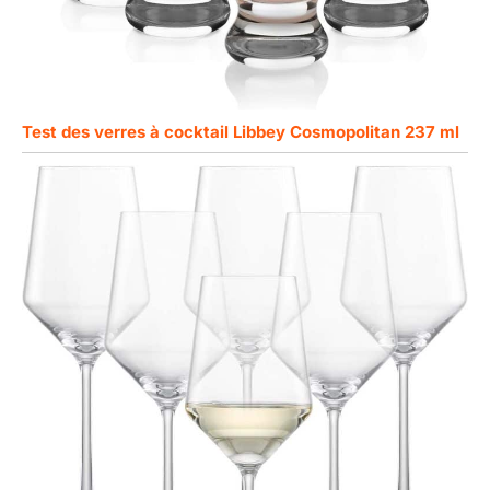
Test des verres à cocktail Libbey Cosmopolitan 237 ml