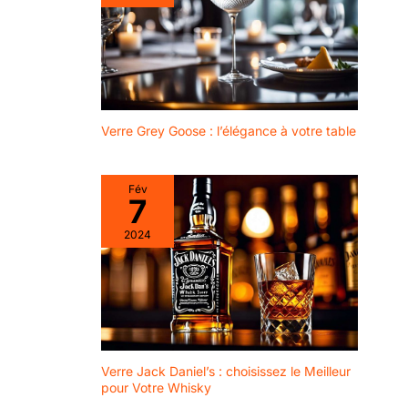
Large application
: ces gobelets en
verre en cristal
sont parfaits
pour le vin, le thé
glacé, le soda,
Verre Grey Goose : l’élégance à votre table
l'eau, le jus, les
boissons, ou
même la crème
Fév
glacée et le
7
yaourt parfait. La
verrerie à pied
2024
colorée peut être
une décoration
fantaisie dans
votre maison,
fête et jardin,
vous pouvez
également les
Verre Jack Daniel’s : choisissez le Meilleur
assortir avec vos
pour Votre Whisky
plats ou meubles