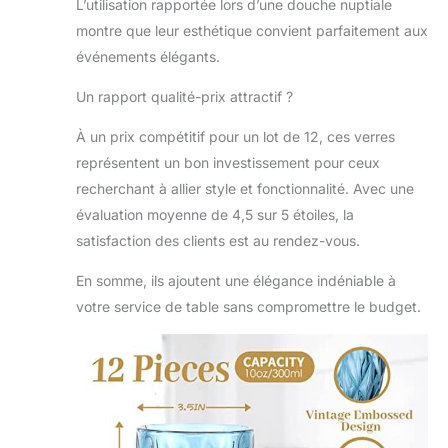
pas facile à casser
L’utilisation rapportée lors d’une douche nuptiale
; les verres à pied
montre que leur esthétique convient parfaitement aux
ont un poids et
événements élégants.
une hauteur
agréables, les
Un rapport qualité-prix attractif ?
couleurs ne
s'estompent pas,
À un prix compétitif pour un lot de 12, ces verres
ce qui peut vous
représentent un bon investissement pour ceux
servir pendant
recherchant à allier style et fonctionnalité. Avec une
une longue
période et vous
évaluation moyenne de 4,5 sur 5 étoiles, la
aider à obtenir des
satisfaction des clients est au rendez-vous.
compliments des
invités Choix de
En somme, ils ajoutent une élégance indéniable à
cadeau idéal : les
votre service de table sans compromettre le budget.
gobelets colorés
romantiques sont
adaptés pour
envoyer à la
famille, aux amis,
aux voisins, aux
collègues et aux