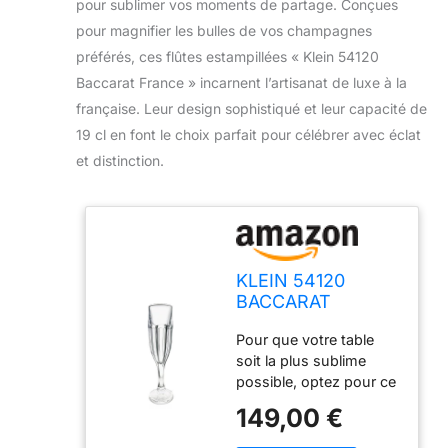
pour sublimer vos moments de partage. Conçues
pour magnifier les bulles de vos champagnes
préférés, ces flûtes estampillées « Klein 54120
Baccarat France » incarnent l’artisanat de luxe à la
française. Leur design sophistiqué et leur capacité de
19 cl en font le choix parfait pour célébrer avec éclat
et distinction.
KLEIN 54120
BACCARAT
FRANCE 6 Flûtes à
Pour que votre table
Champagne en
soit la plus sublime
Cristal - Service
possible, optez pour ce
Royal (19 cl) - Art
magnifique coffret de 6
de la Table -
149,00 €
flûtes à champagne en
Maison Klein -
cristal. Contenance : 19