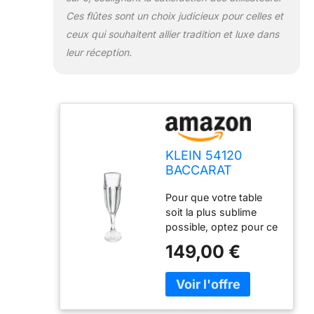
Ces flûtes sont un choix judicieux pour celles et
ceux qui souhaitent allier tradition et luxe dans
leur réception.
KLEIN 54120
BACCARAT
FRANCE 6 Flûtes à
Pour que votre table
Champagne en
soit la plus sublime
Cristal - Service
possible, optez pour ce
Royal (19 cl) - Art
magnifique coffret de 6
de la Table -
149,00 €
flûtes à champagne en
Maison Klein -
cristal. Contenance : 19
Artisan du Cristal -
cl - Hauteur : 19 cm -
Coffret Cadeau -
Largeur : 8 cm Leur
Estampillé