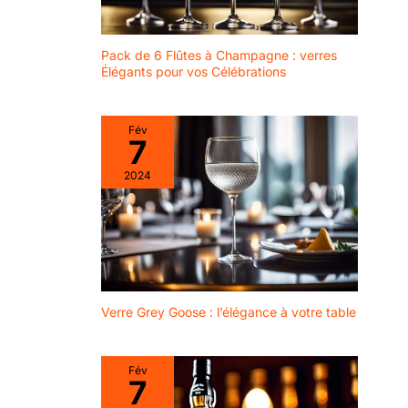
Pack de 6 Flûtes à Champagne : verres
Élégants pour vos Célébrations
Fév
7
2024
Verre Grey Goose : l’élégance à votre table
Fév
7