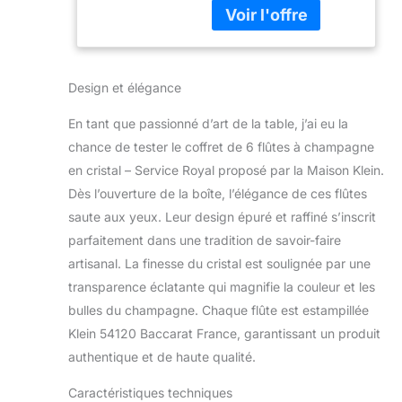
Artisan du Cristal -
cl - Hauteur : 19 cm -
Coffret Cadeau -
Largeur : 8 cm Leur
Estampillé
forme évasée est
étudiée pour permettre
Design et élégance
une bonne décantation
et une diffusion
En tant que passionné d’art de la table, j’ai eu la
complète des arômes
chance de tester le coffret de 6 flûtes à champagne
du champagne. Ce
décor Royal légérement
en cristal – Service Royal proposé par la Maison Klein.
revisité donne une
Dès l’ouverture de la boîte, l’élégance de ces flûtes
dimension à la fois
saute aux yeux. Leur design épuré et raffiné s’inscrit
intemporelle et
parfaitement dans une tradition de savoir-faire
moderne à ce service,
grâce à de larges côtes
artisanal. La finesse du cristal est soulignée par une
plate prolongée
transparence éclatante qui magnifie la couleur et les
jusqu'en bas d'une
bulles du champagne. Chaque flûte est estampillée
jambe élancée. Les
Klein 54120 Baccarat France, garantissant un produit
verres sont entièrement
réalisés à la main, ils
authentique et de haute qualité.
sont conçus pour un
Caractéristiques techniques
usage quotidien et