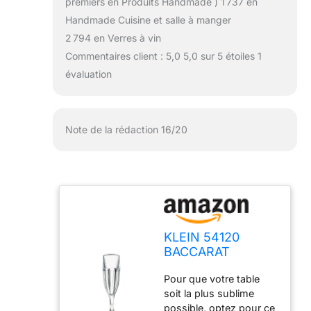
premiers en Produits Handmade ) 1 737 en
Handmade Cuisine et salle à manger
2 794 en Verres à vin
Commentaires client : 5,0 5,0 sur 5 étoiles 1
évaluation
Note de la rédaction 16/20
KLEIN 54120
BACCARAT
FRANCE 6 Flûtes à
Pour que votre table
Champagne en
soit la plus sublime
Cristal - Service
possible, optez pour ce
Royal (19 cl) - Art