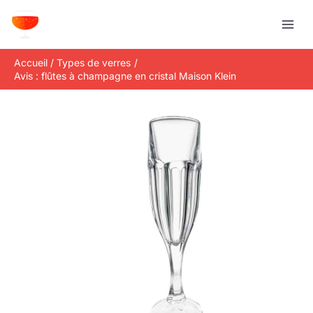
Aller
R
au
e
contenu
c
Accueil
Types de verres
h
Avis : flûtes à champagne en cristal Maison Klein
e
r
c
h
e
r