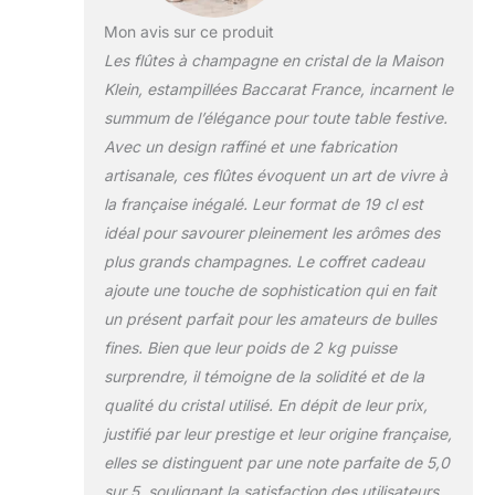
réalisés à la main, ils
Mon avis sur ce produit
sont conçus pour un
usage quotidien et
Les flûtes à champagne en cristal de la Maison
passent au lave
Klein, estampillées Baccarat France, incarnent le
vaisselle. Nos verres
summum de l’élégance pour toute table festive.
sont Made in France et
Avec un design raffiné et une fabrication
chaque verre est signé
de notre marque
artisanale, ces flûtes évoquent un art de vivre à
déposée à l’INPI : Klein
la française inégalé. Leur format de 19 cl est
54120 Baccarat France
idéal pour savourer pleinement les arômes des
La Maison Klein
plus grands champagnes. Le coffret cadeau
l'Artisan du Cristal fait
perdurer une
ajoute une touche de sophistication qui en fait
fabrication et un savoir-
un présent parfait pour les amateurs de bulles
faire remontant au
fines. Bien que leur poids de 2 kg puisse
18ème siècle.
surprendre, il témoigne de la solidité et de la
qualité du cristal utilisé. En dépit de leur prix,
justifié par leur prestige et leur origine française,
elles se distinguent par une note parfaite de 5,0
sur 5, soulignant la satisfaction des utilisateurs.