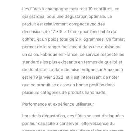
passent au lave
Les flûtes à champagne mesurent 19 centilitres, ce
vaisselle. Nos verres
sont Made in France et
qui est idéal pour une dégustation optimale. Le
chaque verre est signé
produit est relativement compact avec des
de notre marque
dimensions de 17 x 8 x 17 cm pour l’ensemble du
déposée à l’INPI : Klein
coffret, et un poids total de 2 kilogrammes. Ce format
54120 Baccarat France
La Maison Klein
permet de le ranger facilement dans une cuisine ou
l'Artisan du Cristal fait
un salon. Fabriqué en France, ce service respecte les
perdurer une
standards les plus exigeants en termes de qualité et
fabrication et un savoir-
de durabilité. La date de mise en ligne sur Amazon.fr
faire remontant au
18ème siècle.
est le 19 janvier 2022, et il est intéressant de noter
que ce produit se classe en bonne position dans
plusieurs catégories de produits handmade.
Performance et expérience utilisateur
Lors de la dégustation, ces flûtes se sont distinguées
par leur capacité à conserver l’effervescence du
champagne, permettant ainsi d’apprécier pleinement