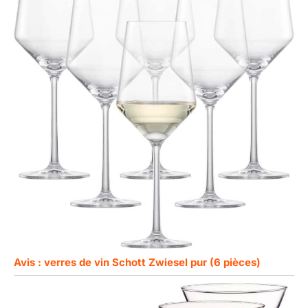
Avis : verres de vin Schott Zwiesel pur (6 pièces)