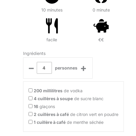
10 minutes
0 minute
facile
€€
Ingrédients
–
+
personnes
200
millilitres
de vodka
4
cuillères à soupe
de sucre blanc
16
glaçons
2
cuillères à café
de citron vert en poudre
1
cuillère à café
de menthe séchée