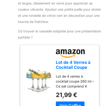
Emballé dans une boîte
et larges, idéalement en verre pour apprécier sa
élégante, ce kit complet
couleur vibrante. Ajoutez une petite paille pour siroter
est un cadeau parfait
et une rondelle de citron vert en décoration pour une
pour les amateurs de
touche de fraîcheur.
mixologie. Que vous
soyez bartender
Où trouver la vaisselle adaptée pour une présentation
débutant ou
parfaite ?
expérimenté, il répond à
tous vos besoins en
matière de préparation
de boissons créatives
Lot de 4 Verres à
Cocktail Coupe
260 ml, Verres à
Lot de 4 verres à
Martini Striés
cocktail coupe 260 ml –
Vintage, Coupes à
Ce set comprend 4
Champagne et
verres sur pied au
Verres Espresso
21,99 €
format coupe, avec une
Martini sur Pied,
capacité de 260 ml
Verres Côtelés