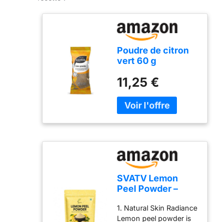
Poudre de citron
vert 60 g
11,25 €
SVATV Lemon
Peel Powder –
Citrus Limon Peel
1. Natural Skin Radiance
Powder 227gm –
Lemon peel powder is
Natural Botanical