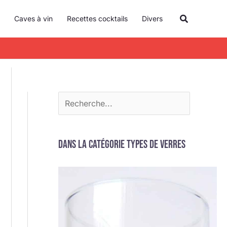
R
Recherche
Caves à vin
Recettes cocktails
Divers
e
c
h
e
r
c
h
e
Dans la catégorie Types de verres
r