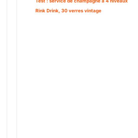
Test : service de champagne à 4 niveaux
Rink Drink, 30 verres vintage