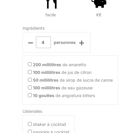
facile
€€
Ingrédients
–
+
personnes
200
millilitres
de amaretto
100
millilitres
de jus de citron
50
millilitres
de sirop de sucre de canne
100
millilitres
de eau gazeuse
10
gouttes
de angostura bitters
Ustensiles
shaker à cocktail
passoire à cocktail