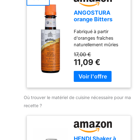
ANGOSTURA
orange Bitters
bouteille 100ml
Fabriqué à partir
d'oranges fraîches
naturellement mûries
dans le soleil des
17,00 €
Caraïbes baigné de
11,09 €
soleil Provenant de
vergers luxuriants de
Trinidad, les oranges
utilisées pour fabriquer
des Bitters orange sont
cueillies à la main et
Où trouver le matériel de cuisine nécessaire pour ma
récoltées pour assurer
recette ?
une fraîcheur ultime Les
amers parfaits pour le
cocktail essayez le avec
de la vodka, du gin, du
whisky ou du rhum
HENDI Shaker à