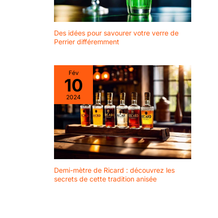
Des idées pour savourer votre verre de
Perrier différemment
Fév
10
2024
Demi-mètre de Ricard : découvrez les
secrets de cette tradition anisée