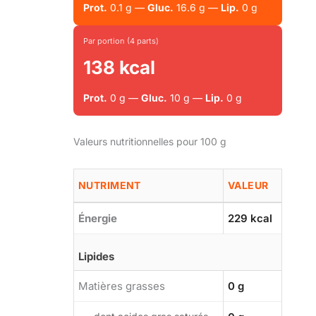
Prot.
0.1 g —
Gluc.
16.6 g —
Lip.
0 g
Par portion (4 parts)
138 kcal
Prot.
0 g —
Gluc.
10 g —
Lip.
0 g
Valeurs nutritionnelles pour 100 g
NUTRIMENT
VALEUR
Énergie
229 kcal
Lipides
Matières grasses
0 g