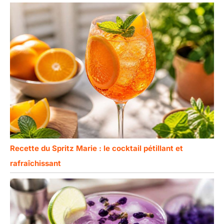
nettager. Laissez-
les sécher et
rangez-les pour les
réutiliser à la
prochaine occasion
Idée Cadeau
Pratique et Festive
pour les Amateurs
de Réceptions：
Bien que livré dans
un
conditionnement
simple et pratique
pour la protection
Recette du Spritz Marie : le cocktail pétillant et
des produits, ce kit
complet de 130
rafraîchissant
pièces représente
un cadeau idéal et
pensé pour toute
personne aimant
recevoir ou