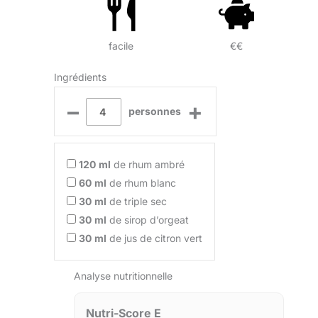
facile
€€
Ingrédients
–
+
personnes
120
ml
de rhum ambré
60
ml
de rhum blanc
30
ml
de triple sec
30
ml
de sirop d’orgeat
30
ml
de jus de citron vert
Analyse nutritionnelle
Nutri-Score E