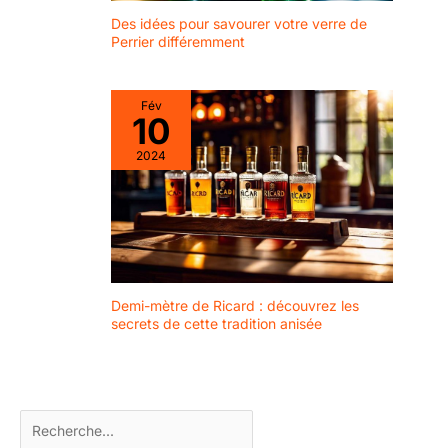
avantageux et
ajoutent de la
pratique Créez
Des idées pour savourer votre verre de
couleur à l'été.
Perrier différemment
Instantanément
une Ambiance de
Fête Joyeuse et
Fév
Tropicale：Ces
10
décorations hautes
en couleurs et aux
2024
formes ludiques
(flamant rose,
ananas, feu
d'artifice)
transforment
immédiatement un
verre, un gâteau ou
Demi-mètre de Ricard : découvrez les
une assiette de
secrets de cette tradition anisée
fruits. Elles sont
parfaites pour
donner une
atmosphère
estivale, tropicale
ou festive à vos