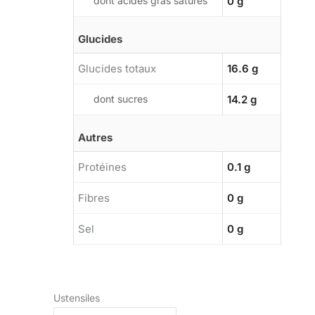
dont acides gras saturés
0 g
Glucides
Glucides totaux
16.6 g
dont sucres
14.2 g
Autres
Protéines
0.1 g
Fibres
0 g
Sel
0 g
Ustensiles