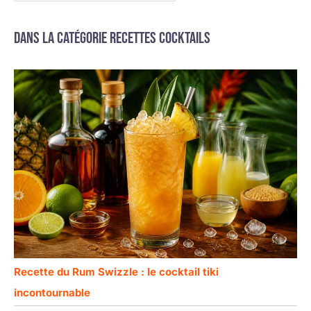
événements, que
ce soit autour de la
Dans la catégorie Recettes cocktails
piscine, sur la plage
ou dans votre salon
Décoration Ultra-
Facile et Entretien
Simple, pour des
Moments sans
Souci：L'utilisation
est enfantine : il
suffit de planter
délicatement le
bâtonnet ou le
parapluie dans la
garniture de votre
choix (cocktail,
cupcake, fruit,
glace). Après
Recette du Rum Swizzle : le cocktail tiki
utilisation, un
simple rinçage à
incontournable
l'eau suffit pour les