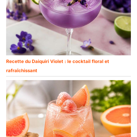
organiser des fêtes.
C'est l'accessoire
parfait pour offrir un
plaisir esthétique et
une touche
d'originalité à des
moments de
convivialité, faisant
bien plus plaisir
qu'un cadeau
Recette du Daiquiri Violet : le cocktail floral et
ordinaire
rafraîchissant